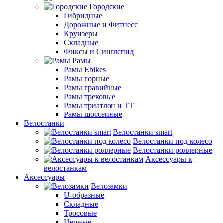
Городские
Гибридные
Дорожные и Фитнесс
Круизеры
Складные
Фиксы и Синглспид
Рамы
Рамы Ebikes
Рамы горные
Рамы гравийные
Рамы трековые
Рамы триатлон и ТТ
Рамы шоссейные
Велостанки
Велостанки smart
Велостанки под колесо
Велостанки роллерные
Аксессуары к
велостанкам
Аксессуары
Велозамки
U-образные
Складные
Тросовые
Цепные