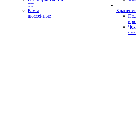
ТТ
Рамы
Хранение
шоссейные
Под
кр
Чех
чем