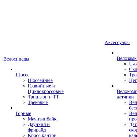
Аксессуары
Велозамк
Велосипеды
U-о
Скл
Шоссе
Тро
Шоссейные
Це
Гравийные и
Циклокроссовые
Велоком
Триатлон и ТТ
датчики
Трековые
Вел
бес
Горные
Вел
Маунтинбайк
про
Даунхил и
Дат
фрирайд
ско
Кросс-кантри
кад