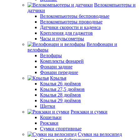
Велокомпьютеры и
датчики
Велокомпьютеры беспроводные
Велокомпьютеры проводные
Датчики скорости и каденса
Крепления для гаджетов
Часы и пульсометры
Велофонари и
велофары
Велофары
Комплекты фонарей
Фонари задние
Фонари передние
Крылья
Крылья 26 дюймов
Крылья 27,5 дюймов
Крылья 28 дюймов
Крылья 29 дюймов
Щитки
Рюкзаки и сумки
Кошельки
Рюкзаки
Сумки спортивные
Сумки на велосипед
Сумки для байкпакинга