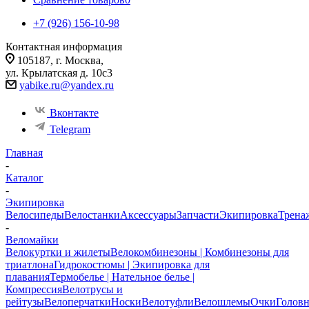
+7 (926) 156-10-98
Контактная информация
105187, г. Москва,
ул. Крылатская д. 10с3
yabike.ru@yandex.ru
Вконтакте
Telegram
Главная
-
Каталог
-
Экипировка
Велосипеды
Велостанки
Аксессуары
Запчасти
Экипировка
Трена
-
Веломайки
Велокуртки и жилеты
Велокомбинезоны | Комбинезоны для
триатлона
Гидрокостюмы | Экипировка для
плавания
Термобелье | Нательное белье |
Компрессия
Велотрусы и
рейтузы
Велоперчатки
Носки
Велотуфли
Велошлемы
Очки
Голов