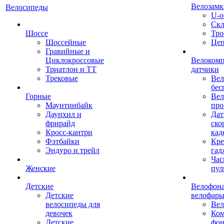
Велозамк
Велосипеды
U-о
Скл
Шоссе
Тро
Шоссейные
Це
Гравийные и
Циклокроссовые
Велоком
Триатлон и ТТ
датчики
Трековые
Вел
бес
Горные
Вел
Маунтинбайк
про
Даунхил и
Дат
фрирайд
ско
Кросс-кантри
кад
Фэтбайки
Кре
Эндуро и трейл
гад
Час
Женские
пул
Детские
Велофона
Детские
велофар
велосипеды для
Ве
девочек
Ком
Детские
фон