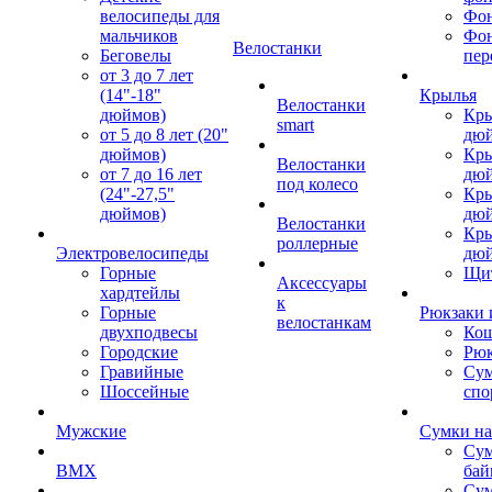
велосипеды для
Фон
мальчиков
Фо
Велостанки
Беговелы
пер
от 3 до 7 лет
(14"-18"
Крылья
Велостанки
дюймов)
Кры
smart
от 5 до 8 лет (20"
дю
дюймов)
Кры
Велостанки
от 7 до 16 лет
дю
под колесо
(24"-27,5"
Кры
дюймов)
дю
Велостанки
Кры
роллерные
Электровелосипеды
дю
Горные
Щи
Аксессуары
хардтейлы
к
Горные
Рюкзаки 
велостанкам
двухподвесы
Кош
Городские
Рюк
Гравийные
Су
Шоссейные
спо
Мужские
Сумки на
Сум
BMX
бай
Сум