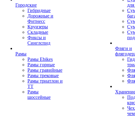
Городские
для
Гибридные
Сум
Дорожные и
баг
Фитнесс
Сум
Круизеры
Сум
Складные
Су
Фиксы и
под
Синглспид
Фляги и
Рамы
флягодер
Рамы Ebikes
Гид
Рамы горные
три
Рамы гравийные
Фля
Рамы трековые
Фля
Рамы триатлон и
Фля
ТТ
Рамы
Хранение
шоссейные
Под
кр
Чех
чем