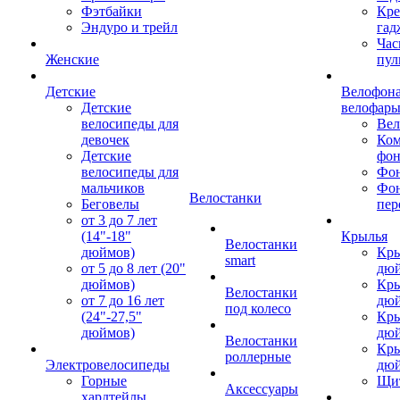
Фэтбайки
Кре
Эндуро и трейл
гад
Час
Женские
пул
Детские
Велофона
Детские
велофар
велосипеды для
Ве
девочек
Ком
Детские
фон
велосипеды для
Фон
мальчиков
Фо
Велостанки
Беговелы
пер
от 3 до 7 лет
(14"-18"
Крылья
Велостанки
дюймов)
Кры
smart
от 5 до 8 лет (20"
дю
дюймов)
Кры
Велостанки
от 7 до 16 лет
дю
под колесо
(24"-27,5"
Кры
дюймов)
дю
Велостанки
Кры
роллерные
Электровелосипеды
дю
Горные
Щи
Аксессуары
хардтейлы