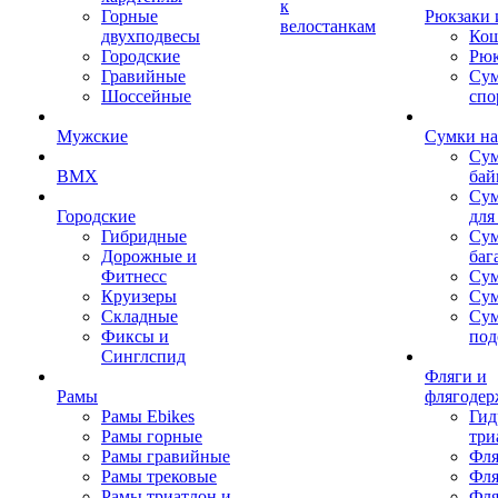
к
Горные
Рюкзаки 
велостанкам
двухподвесы
Кош
Городские
Рюк
Гравийные
Су
Шоссейные
спо
Мужские
Сумки на
Сум
BMX
бай
Сум
Городские
для
Гибридные
Сум
Дорожные и
баг
Фитнесс
Сум
Круизеры
Сум
Складные
Су
Фиксы и
под
Синглспид
Фляги и
Рамы
флягодер
Рамы Ebikes
Гид
Рамы горные
три
Рамы гравийные
Фля
Рамы трековые
Фля
Рамы триатлон и
Фля