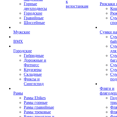
к
Горные
Рюкзаки 
велостанкам
двухподвесы
Кош
Городские
Рюк
Гравийные
Су
Шоссейные
спо
Мужские
Сумки на
Сум
BMX
бай
Сум
Городские
для
Гибридные
Сум
Дорожные и
баг
Фитнесс
Сум
Круизеры
Сум
Складные
Су
Фиксы и
под
Синглспид
Фляги и
Рамы
флягодер
Рамы Ebikes
Гид
Рамы горные
три
Рамы гравийные
Фля
Рамы трековые
Фля
Рамы триатлон и
Фля