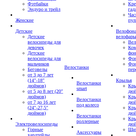
Фэтбайки
Кре
Эндуро и трейл
гад
Час
Женские
пул
Детские
Велофона
Детские
велофар
велосипеды для
Ве
девочек
Ком
Детские
фон
велосипеды для
Фон
мальчиков
Фо
Велостанки
Беговелы
пер
от 3 до 7 лет
(14"-18"
Крылья
Велостанки
дюймов)
Кры
smart
от 5 до 8 лет (20"
дю
дюймов)
Кры
Велостанки
от 7 до 16 лет
дю
под колесо
(24"-27,5"
Кры
дюймов)
дю
Велостанки
Кры
роллерные
Электровелосипеды
дю
Горные
Щи
Аксессуары
хардтейлы