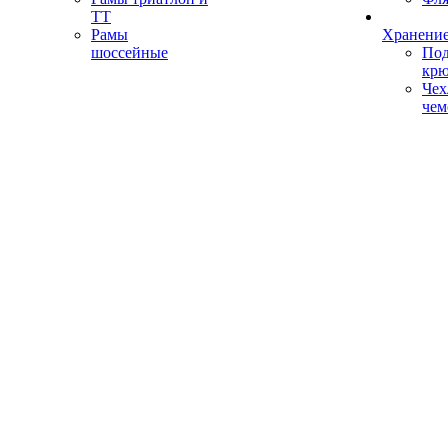
ТТ
Рамы
Хранение
шоссейные
Под
кр
Чех
чем