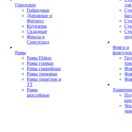
Городские
для
Гибридные
Сум
Дорожные и
баг
Фитнесс
Сум
Круизеры
Сум
Складные
Су
Фиксы и
под
Синглспид
Фляги и
Рамы
флягодер
Рамы Ebikes
Гид
Рамы горные
три
Рамы гравийные
Фля
Рамы трековые
Фля
Рамы триатлон и
Фля
ТТ
Рамы
Хранение
шоссейные
Под
кр
Чех
чем