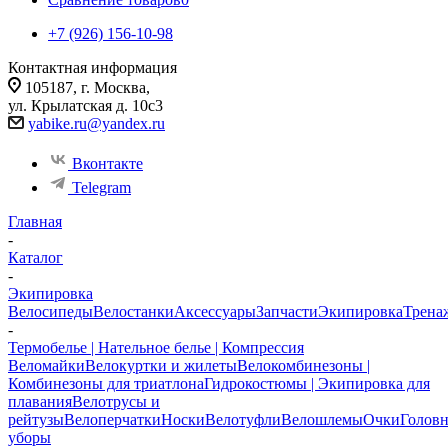
+7 (926) 156-10-98
Контактная информация
105187, г. Москва,
ул. Крылатская д. 10с3
yabike.ru@yandex.ru
Вконтакте
Telegram
Главная
-
Каталог
-
Экипировка
Велосипеды
Велостанки
Аксессуары
Запчасти
Экипировка
Трена
-
Термобелье | Нательное белье | Компрессия
Веломайки
Велокуртки и жилеты
Велокомбинезоны |
Комбинезоны для триатлона
Гидрокостюмы | Экипировка для
плавания
Велотрусы и
рейтузы
Велоперчатки
Носки
Велотуфли
Велошлемы
Очки
Голов
уборы