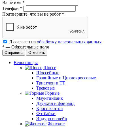
Ваше имя
*
Телефон
*
Подтвердите, что вы не робот
*
Я согласен на
обработку персональных данных
*
—
Обязательные поля
Отменить
Велосипеды
Шоссе
Шоссейные
Гравийные и Циклокроссовые
Триатлон и ТТ
Трековые
Горные
Маунтинбайк
Даунхил и фрирайд
Кросс-кантри
Фэтбайки
Эндуро и трейл
Женские