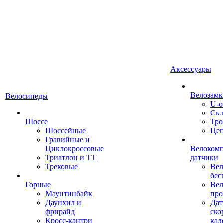
Аксессуары
Велозамк
Велосипеды
U-о
Скл
Шоссе
Тро
Шоссейные
Це
Гравийные и
Циклокроссовые
Велоком
Триатлон и ТТ
датчики
Трековые
Вел
бес
Горные
Вел
Маунтинбайк
про
Даунхил и
Дат
фрирайд
ско
Кросс-кантри
кад