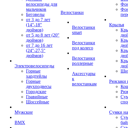
велосипеды для
Фон
мальчиков
Фо
Велостанки
Беговелы
пер
от 3 до 7 лет
(14"-18"
Крылья
Велостанки
дюймов)
Кры
smart
от 5 до 8 лет (20"
дю
дюймов)
Кры
Велостанки
от 7 до 16 лет
дю
под колесо
(24"-27,5"
Кры
дюймов)
дю
Велостанки
Кры
роллерные
Электровелосипеды
дю
Горные
Щи
Аксессуары
хардтейлы
к
Горные
Рюкзаки 
велостанкам
двухподвесы
Кош
Городские
Рюк
Гравийные
Су
Шоссейные
спо
Мужские
Сумки на
Сум
BMX
бай
Сум