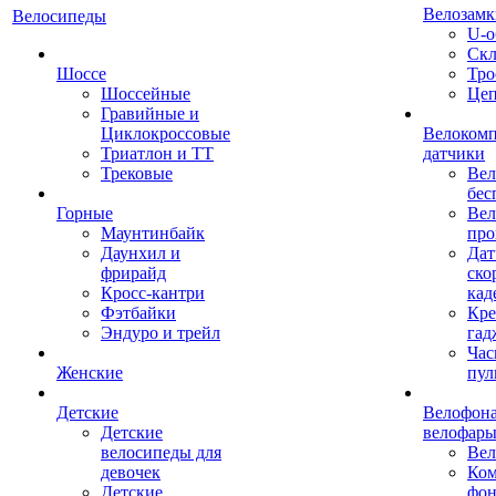
Велозамк
Велосипеды
U-о
Скл
Шоссе
Тро
Шоссейные
Це
Гравийные и
Циклокроссовые
Велоком
Триатлон и ТТ
датчики
Трековые
Вел
бес
Горные
Вел
Маунтинбайк
про
Даунхил и
Дат
фрирайд
ско
Кросс-кантри
кад
Фэтбайки
Кре
Эндуро и трейл
гад
Час
Женские
пул
Детские
Велофона
Детские
велофар
велосипеды для
Ве
девочек
Ком
Детские
фон