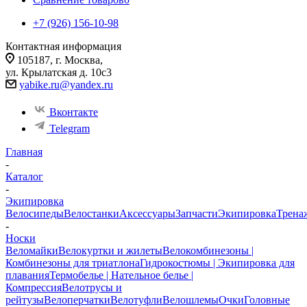
+7 (926) 156-10-98
Контактная информация
105187, г. Москва,
ул. Крылатская д. 10с3
yabike.ru@yandex.ru
Вконтакте
Telegram
Главная
-
Каталог
-
Экипировка
Велосипеды
Велостанки
Аксессуары
Запчасти
Экипировка
Трена
-
Носки
Веломайки
Велокуртки и жилеты
Велокомбинезоны |
Комбинезоны для триатлона
Гидрокостюмы | Экипировка для
плавания
Термобелье | Нательное белье |
Компрессия
Велотрусы и
рейтузы
Велоперчатки
Велотуфли
Велошлемы
Очки
Головные