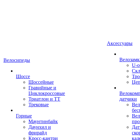
Аксессуары
Велозамк
Велосипеды
U-о
Скл
Шоссе
Тро
Шоссейные
Це
Гравийные и
Циклокроссовые
Велоком
Триатлон и ТТ
датчики
Трековые
Вел
бес
Горные
Вел
Маунтинбайк
про
Даунхил и
Дат
фрирайд
ско
Кросс-кантри
кад