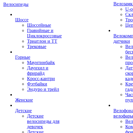
Велозамк
Велосипеды
U-о
Скл
Шоссе
Тро
Шоссейные
Це
Гравийные и
Циклокроссовые
Велоком
Триатлон и ТТ
датчики
Трековые
Вел
бес
Горные
Вел
Маунтинбайк
про
Даунхил и
Дат
фрирайд
ско
Кросс-кантри
кад
Фэтбайки
Кре
Эндуро и трейл
гад
Час
Женские
пул
Детские
Велофона
Детские
велофар
велосипеды для
Ве
девочек
Ком
Детские
фон