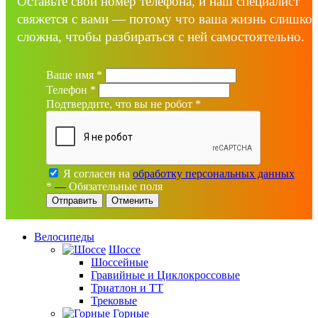
Оставьте свой номер телефона, и наш специалист
свяжется с вами — потому что ваша жизнь слишко
сложна, чтобы разбираться с ней самостоятельно.
Ваше имя
*
Телефон
*
Подтвердите, что вы не робот
*
Я согласен на
обработку персональных данных
*
—
Обязательные поля
Отменить
Велосипеды
Шоссе
Шоссейные
Гравийные и Циклокроссовые
Триатлон и ТТ
Трековые
Горные