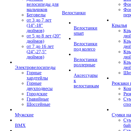
велосипеды для
Фон
мальчиков
Фо
Велостанки
Беговелы
пер
от 3 до 7 лет
(14"-18"
Крылья
Велостанки
дюймов)
Кры
smart
от 5 до 8 лет (20"
дю
дюймов)
Кры
Велостанки
от 7 до 16 лет
дю
под колесо
(24"-27,5"
Кры
дюймов)
дю
Велостанки
Кры
роллерные
Электровелосипеды
дю
Горные
Щи
Аксессуары
хардтейлы
к
Горные
Рюкзаки 
велостанкам
двухподвесы
Кош
Городские
Рюк
Гравийные
Су
Шоссейные
спо
Мужские
Сумки на
Сум
BMX
бай
Сум