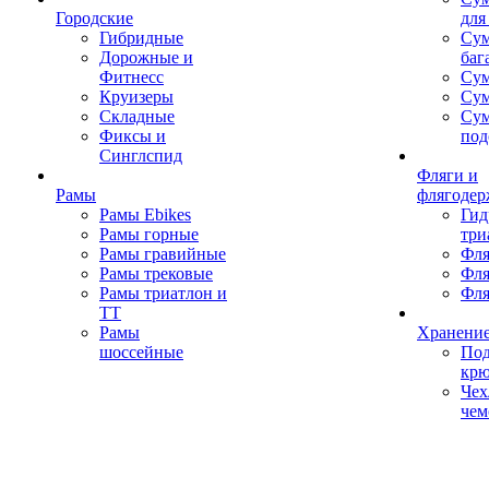
Городские
для
Гибридные
Сум
Дорожные и
баг
Фитнесс
Сум
Круизеры
Сум
Складные
Су
Фиксы и
под
Синглспид
Фляги и
Рамы
флягодер
Рамы Ebikes
Гид
Рамы горные
три
Рамы гравийные
Фля
Рамы трековые
Фля
Рамы триатлон и
Фля
ТТ
Рамы
Хранение
шоссейные
Под
кр
Чех
чем