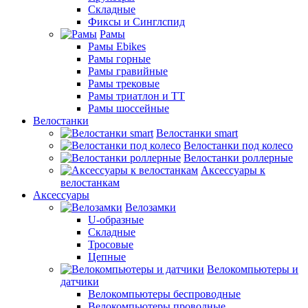
Складные
Фиксы и Синглспид
Рамы
Рамы Ebikes
Рамы горные
Рамы гравийные
Рамы трековые
Рамы триатлон и ТТ
Рамы шоссейные
Велостанки
Велостанки smart
Велостанки под колесо
Велостанки роллерные
Аксессуары к
велостанкам
Аксессуары
Велозамки
U-образные
Складные
Тросовые
Цепные
Велокомпьютеры и
датчики
Велокомпьютеры беспроводные
Велокомпьютеры проводные