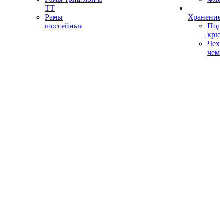
ТТ
Рамы
Хранение
шоссейные
Под
кр
Чех
чем