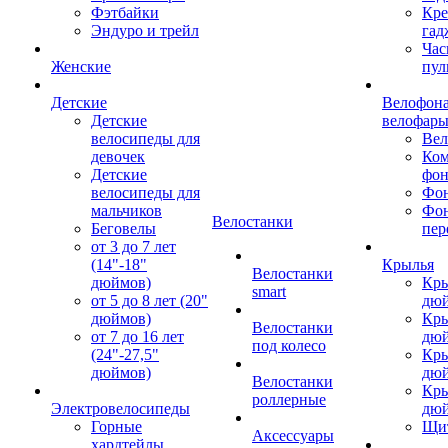
Фэтбайки
Кре
Эндуро и трейл
гад
Час
Женские
пул
Детские
Велофона
Детские
велофар
велосипеды для
Ве
девочек
Ком
Детские
фон
велосипеды для
Фон
мальчиков
Фо
Велостанки
Беговелы
пер
от 3 до 7 лет
(14"-18"
Крылья
Велостанки
дюймов)
Кры
smart
от 5 до 8 лет (20"
дю
дюймов)
Кры
Велостанки
от 7 до 16 лет
дю
под колесо
(24"-27,5"
Кры
дюймов)
дю
Велостанки
Кры
роллерные
Электровелосипеды
дю
Горные
Щи
Аксессуары
хардтейлы