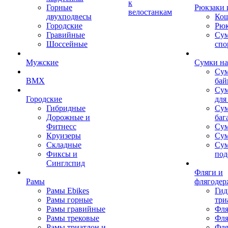
к
Горные
Рюкзаки 
велостанкам
двухподвесы
Кош
Городские
Рюк
Гравийные
Су
Шоссейные
спо
Мужские
Сумки на
Сум
BMX
бай
Сум
Городские
для
Гибридные
Сум
Дорожные и
баг
Фитнесс
Сум
Круизеры
Сум
Складные
Су
Фиксы и
под
Синглспид
Фляги и
Рамы
флягодер
Рамы Ebikes
Гид
Рамы горные
три
Рамы гравийные
Фля
Рамы трековые
Фля
Рамы триатлон и
Фля