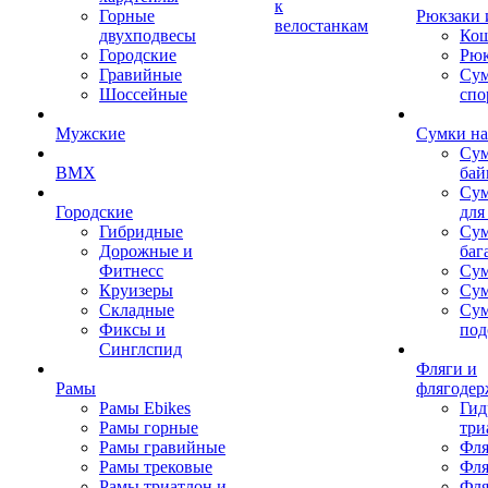
к
Горные
Рюкзаки 
велостанкам
двухподвесы
Кош
Городские
Рюк
Гравийные
Су
Шоссейные
спо
Мужские
Сумки на
Сум
BMX
бай
Сум
Городские
для
Гибридные
Сум
Дорожные и
баг
Фитнесс
Сум
Круизеры
Сум
Складные
Су
Фиксы и
под
Синглспид
Фляги и
Рамы
флягодер
Рамы Ebikes
Гид
Рамы горные
три
Рамы гравийные
Фля
Рамы трековые
Фля
Рамы триатлон и
Фля