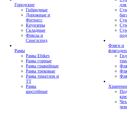
Городские
для
Гибридные
Сум
Дорожные и
баг
Фитнесс
Сум
Круизеры
Сум
Складные
Су
Фиксы и
под
Синглспид
Фляги и
Рамы
флягодер
Рамы Ebikes
Гид
Рамы горные
три
Рамы гравийные
Фля
Рамы трековые
Фля
Рамы триатлон и
Фля
ТТ
Рамы
Хранение
шоссейные
Под
кр
Чех
чем