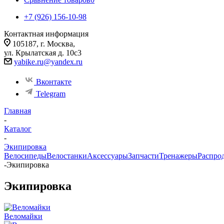
+7 (926) 156-10-98
Контактная информация
105187, г. Москва,
ул. Крылатская д. 10с3
yabike.ru@yandex.ru
Вконтакте
Telegram
Главная
-
Каталог
-
Экипировка
Велосипеды
Велостанки
Аксессуары
Запчасти
Тренажеры
Распро
-
Экипировка
Экипировка
Веломайки