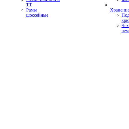
ТТ
Рамы
Хранение
шоссейные
Под
кр
Чех
чем