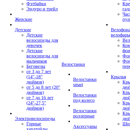
Фэтбайки
Кре
Эндуро и трейл
гад
Час
Женские
пул
Детские
Велофона
Детские
велофар
велосипеды для
Ве
девочек
Ком
Детские
фон
велосипеды для
Фон
мальчиков
Фо
Велостанки
Беговелы
пер
от 3 до 7 лет
(14"-18"
Крылья
Велостанки
дюймов)
Кры
smart
от 5 до 8 лет (20"
дю
дюймов)
Кры
Велостанки
от 7 до 16 лет
дю
под колесо
(24"-27,5"
Кры
дюймов)
дю
Велостанки
Кры
роллерные
Электровелосипеды
дю
Горные
Щи
Аксессуары
хардтейлы