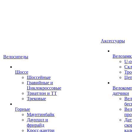
Аксессуары
Велозамк
Велосипеды
U-о
Скл
Шоссе
Тро
Шоссейные
Це
Гравийные и
Циклокроссовые
Велоком
Триатлон и ТТ
датчики
Трековые
Вел
бес
Горные
Вел
Маунтинбайк
про
Даунхил и
Дат
фрирайд
ско
Кросс-кантри
кад