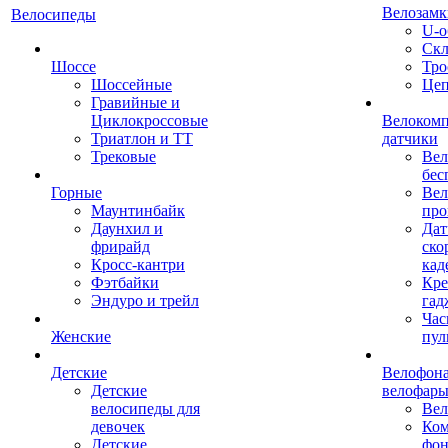
Велозамк
Велосипеды
U-о
Скл
Шоссе
Тро
Шоссейные
Це
Гравийные и
Циклокроссовые
Велоком
Триатлон и ТТ
датчики
Трековые
Вел
бес
Горные
Вел
Маунтинбайк
про
Даунхил и
Дат
фрирайд
ско
Кросс-кантри
кад
Фэтбайки
Кре
Эндуро и трейл
гад
Час
Женские
пул
Детские
Велофона
Детские
велофар
велосипеды для
Ве
девочек
Ком
Детские
фон