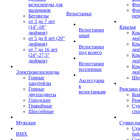
велосипеды для
Фон
мальчиков
Фо
Велостанки
Беговелы
пер
от 3 до 7 лет
(14"-18"
Крылья
Велостанки
дюймов)
Кры
smart
от 5 до 8 лет (20"
дю
дюймов)
Кры
Велостанки
от 7 до 16 лет
дю
под колесо
(24"-27,5"
Кры
дюймов)
дю
Велостанки
Кры
роллерные
Электровелосипеды
дю
Горные
Щи
Аксессуары
хардтейлы
к
Горные
Рюкзаки 
велостанкам
двухподвесы
Кош
Городские
Рюк
Гравийные
Су
Шоссейные
спо
Мужские
Сумки на
Сум
BMX
бай
Сум