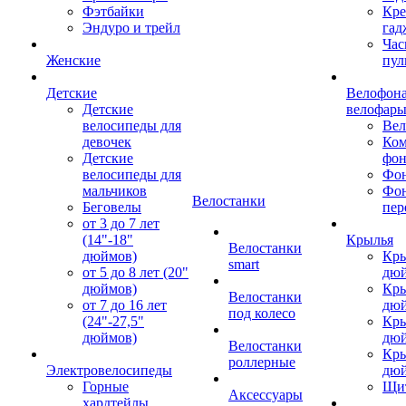
Фэтбайки
Кре
Эндуро и трейл
гад
Час
Женские
пул
Детские
Велофона
Детские
велофар
велосипеды для
Ве
девочек
Ком
Детские
фон
велосипеды для
Фон
мальчиков
Фо
Велостанки
Беговелы
пер
от 3 до 7 лет
(14"-18"
Крылья
Велостанки
дюймов)
Кры
smart
от 5 до 8 лет (20"
дю
дюймов)
Кры
Велостанки
от 7 до 16 лет
дю
под колесо
(24"-27,5"
Кры
дюймов)
дю
Велостанки
Кры
роллерные
Электровелосипеды
дю
Горные
Щи
Аксессуары
хардтейлы