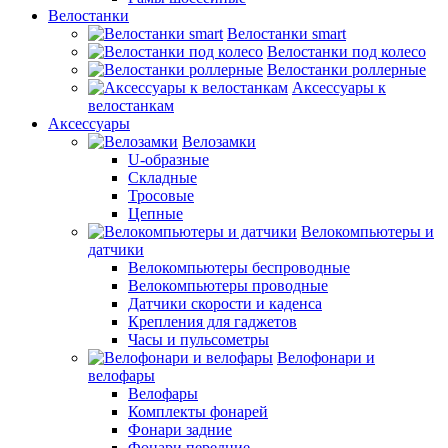
Велостанки
Велостанки smart
Велостанки под колесо
Велостанки роллерные
Аксессуары к
велостанкам
Аксессуары
Велозамки
U-образные
Складные
Тросовые
Цепные
Велокомпьютеры и
датчики
Велокомпьютеры беспроводные
Велокомпьютеры проводные
Датчики скорости и каденса
Крепления для гаджетов
Часы и пульсометры
Велофонари и
велофары
Велофары
Комплекты фонарей
Фонари задние
Фонари передние