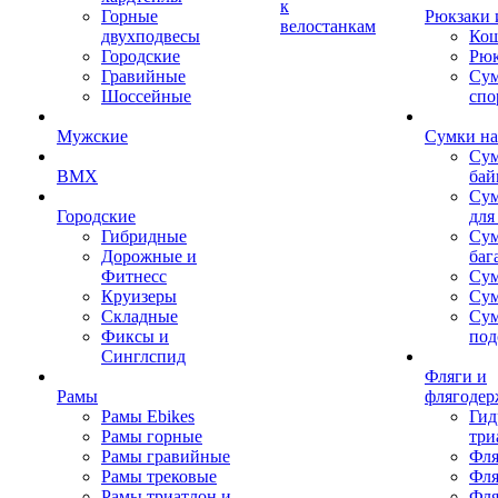
к
Горные
Рюкзаки 
велостанкам
двухподвесы
Кош
Городские
Рюк
Гравийные
Су
Шоссейные
спо
Мужские
Сумки на
Сум
BMX
бай
Сум
Городские
для
Гибридные
Сум
Дорожные и
баг
Фитнесс
Сум
Круизеры
Сум
Складные
Су
Фиксы и
под
Синглспид
Фляги и
Рамы
флягодер
Рамы Ebikes
Гид
Рамы горные
три
Рамы гравийные
Фля
Рамы трековые
Фля
Рамы триатлон и
Фля