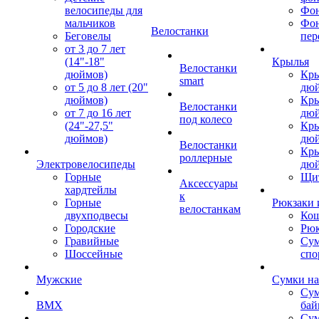
велосипеды для
Фон
мальчиков
Фо
Велостанки
Беговелы
пер
от 3 до 7 лет
(14"-18"
Крылья
Велостанки
дюймов)
Кры
smart
от 5 до 8 лет (20"
дю
дюймов)
Кры
Велостанки
от 7 до 16 лет
дю
под колесо
(24"-27,5"
Кры
дюймов)
дю
Велостанки
Кры
роллерные
Электровелосипеды
дю
Горные
Щи
Аксессуары
хардтейлы
к
Горные
Рюкзаки 
велостанкам
двухподвесы
Кош
Городские
Рюк
Гравийные
Су
Шоссейные
спо
Мужские
Сумки на
Сум
BMX
бай
Сум