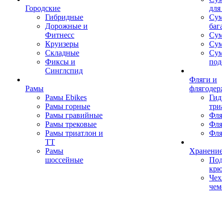
Городские
для
Гибридные
Сум
Дорожные и
баг
Фитнесс
Сум
Круизеры
Сум
Складные
Су
Фиксы и
под
Синглспид
Фляги и
Рамы
флягодер
Рамы Ebikes
Гид
Рамы горные
три
Рамы гравийные
Фля
Рамы трековые
Фля
Рамы триатлон и
Фля
ТТ
Рамы
Хранение
шоссейные
Под
кр
Чех
чем