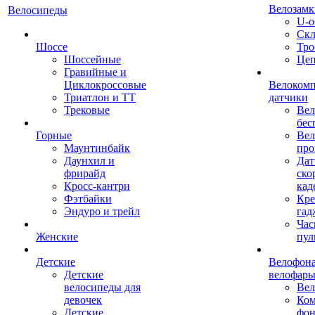
Велозамк
Велосипеды
U-о
Скл
Шоссе
Тро
Шоссейные
Це
Гравийные и
Циклокроссовые
Велоком
Триатлон и ТТ
датчики
Трековые
Вел
бес
Горные
Вел
Маунтинбайк
про
Даунхил и
Дат
фрирайд
ско
Кросс-кантри
кад
Фэтбайки
Кре
Эндуро и трейл
гад
Час
Женские
пул
Детские
Велофона
Детские
велофар
велосипеды для
Ве
девочек
Ком
Детские
фон