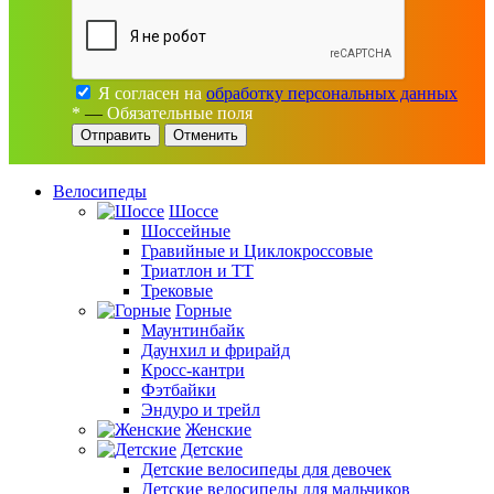
Я согласен на
обработку персональных данных
*
—
Обязательные поля
Отменить
Велосипеды
Шоссе
Шоссейные
Гравийные и Циклокроссовые
Триатлон и ТТ
Трековые
Горные
Маунтинбайк
Даунхил и фрирайд
Кросс-кантри
Фэтбайки
Эндуро и трейл
Женские
Детские
Детские велосипеды для девочек
Детские велосипеды для мальчиков