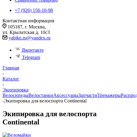
+7 (926) 156-10-98
Контактная информация
105187, г. Москва,
ул. Крылатская д. 10с3
yabike.ru@yandex.ru
Вконтакте
Telegram
Главная
-
Каталог
-
Экипировка
Велосипеды
Велостанки
Аксессуары
Запчасти
Тренажеры
Распро
-
Экипировка для велоспорта Continental
Экипировка для велоспорта
Continental