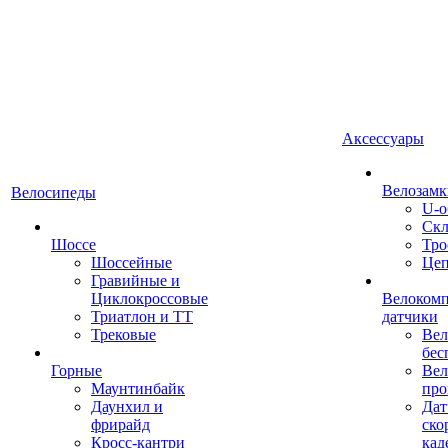
Аксессуары
Велозамк
Велосипеды
U-о
Скл
Шоссе
Тро
Шоссейные
Це
Гравийные и
Циклокроссовые
Велоком
Триатлон и ТТ
датчики
Трековые
Вел
бес
Горные
Вел
Маунтинбайк
про
Даунхил и
Дат
фрирайд
ско
Кросс-кантри
кад