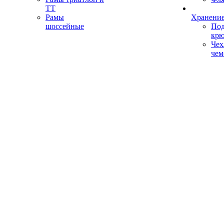
ТТ
Рамы
Хранение
шоссейные
Под
кр
Чех
чем