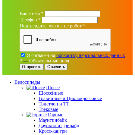
Ваше имя
*
Телефон
*
Подтвердите, что вы не робот
*
Я согласен на
обработку персональных данных
*
—
Обязательные поля
Отменить
Велосипеды
Шоссе
Шоссейные
Гравийные и Циклокроссовые
Триатлон и ТТ
Трековые
Горные
Маунтинбайк
Даунхил и фрирайд
Кросс-кантри