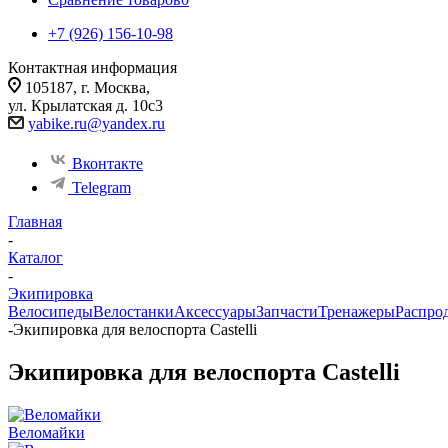
+7 (926) 156-10-98
Контактная информация
105187, г. Москва,
ул. Крылатская д. 10с3
yabike.ru@yandex.ru
Вконтакте
Telegram
Главная
-
Каталог
-
Экипировка
Велосипеды
Велостанки
Аксессуары
Запчасти
Тренажеры
Распро
-
Экипировка для велоспорта Castelli
Экипировка для велоспорта Castelli
Веломайки