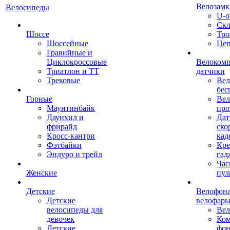
Велозамк
Велосипеды
U-о
Скл
Шоссе
Тро
Шоссейные
Це
Гравийные и
Циклокроссовые
Велоком
Триатлон и ТТ
датчики
Трековые
Вел
бес
Горные
Вел
Маунтинбайк
про
Даунхил и
Дат
фрирайд
ско
Кросс-кантри
кад
Фэтбайки
Кре
Эндуро и трейл
гад
Час
Женские
пул
Детские
Велофона
Детские
велофар
велосипеды для
Ве
девочек
Ком
Детские
фон