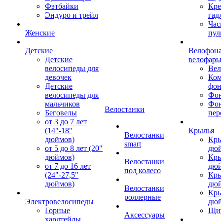
Фэтбайки
Кре
Эндуро и трейл
гад
Час
Женские
пул
Детские
Велофона
Детские
велофар
велосипеды для
Ве
девочек
Ком
Детские
фон
велосипеды для
Фон
мальчиков
Фо
Велостанки
Беговелы
пер
от 3 до 7 лет
(14"-18"
Крылья
Велостанки
дюймов)
Кры
smart
от 5 до 8 лет (20"
дю
дюймов)
Кры
Велостанки
от 7 до 16 лет
дю
под колесо
(24"-27,5"
Кры
дюймов)
дю
Велостанки
Кры
роллерные
Электровелосипеды
дю
Горные
Щи
Аксессуары
хардтейлы