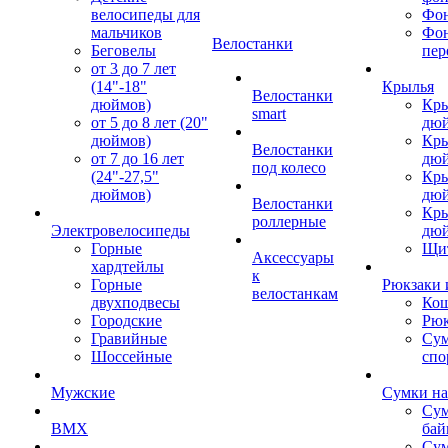
велосипеды для
Фон
мальчиков
Фо
Велостанки
Беговелы
пер
от 3 до 7 лет
(14"-18"
Крылья
Велостанки
дюймов)
Кры
smart
от 5 до 8 лет (20"
дю
дюймов)
Кры
Велостанки
от 7 до 16 лет
дю
под колесо
(24"-27,5"
Кры
дюймов)
дю
Велостанки
Кры
роллерные
Электровелосипеды
дю
Горные
Щи
Аксессуары
хардтейлы
к
Горные
Рюкзаки 
велостанкам
двухподвесы
Кош
Городские
Рюк
Гравийные
Су
Шоссейные
спо
Мужские
Сумки на
Сум
BMX
бай
Сум