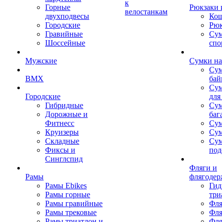
к
Горные
Рюкзаки 
велостанкам
двухподвесы
Кош
Городские
Рюк
Гравийные
Су
Шоссейные
спо
Мужские
Сумки на
Сум
BMX
бай
Сум
Городские
для
Гибридные
Сум
Дорожные и
баг
Фитнесс
Сум
Круизеры
Сум
Складные
Су
Фиксы и
под
Синглспид
Фляги и
Рамы
флягодер
Рамы Ebikes
Гид
Рамы горные
три
Рамы гравийные
Фля
Рамы трековые
Фля
Рамы триатлон и
Фля