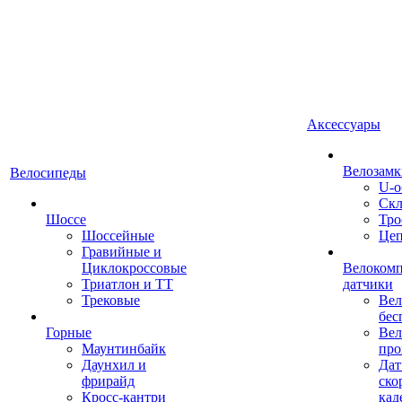
Аксессуары
Велозамк
Велосипеды
U-о
Скл
Шоссе
Тро
Шоссейные
Це
Гравийные и
Циклокроссовые
Велоком
Триатлон и ТТ
датчики
Трековые
Вел
бес
Горные
Вел
Маунтинбайк
про
Даунхил и
Дат
фрирайд
ско
Кросс-кантри
кад