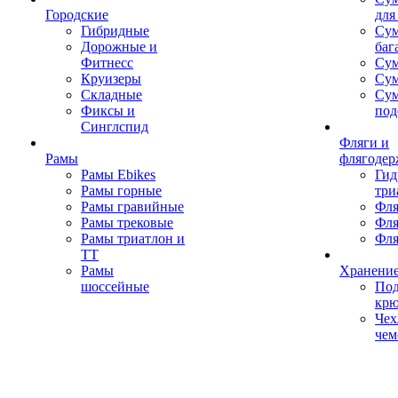
Городские
для
Гибридные
Сум
Дорожные и
баг
Фитнесс
Сум
Круизеры
Сум
Складные
Су
Фиксы и
под
Синглспид
Фляги и
Рамы
флягодер
Рамы Ebikes
Гид
Рамы горные
три
Рамы гравийные
Фля
Рамы трековые
Фля
Рамы триатлон и
Фля
ТТ
Рамы
Хранение
шоссейные
Под
кр
Чех
чем