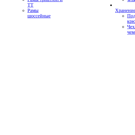
ТТ
Рамы
Хранение
шоссейные
Под
кр
Чех
чем