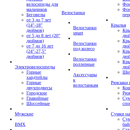
велосипеды для
Фон
мальчиков
Фо
Велостанки
Беговелы
пер
от 3 до 7 лет
(14"-18"
Крылья
Велостанки
дюймов)
Кры
smart
от 5 до 8 лет (20"
дю
дюймов)
Кры
Велостанки
от 7 до 16 лет
дю
под колесо
(24"-27,5"
Кры
дюймов)
дю
Велостанки
Кры
роллерные
Электровелосипеды
дю
Горные
Щи
Аксессуары
хардтейлы
к
Горные
Рюкзаки 
велостанкам
двухподвесы
Кош
Городские
Рюк
Гравийные
Су
Шоссейные
спо
Мужские
Сумки на
Сум
BMX
бай
Сум