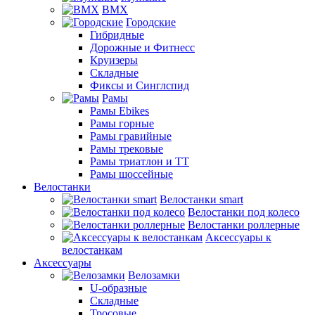
BMX
Городские
Гибридные
Дорожные и Фитнесс
Круизеры
Складные
Фиксы и Синглспид
Рамы
Рамы Ebikes
Рамы горные
Рамы гравийные
Рамы трековые
Рамы триатлон и ТТ
Рамы шоссейные
Велостанки
Велостанки smart
Велостанки под колесо
Велостанки роллерные
Аксессуары к
велостанкам
Аксессуары
Велозамки
U-образные
Складные
Тросовые