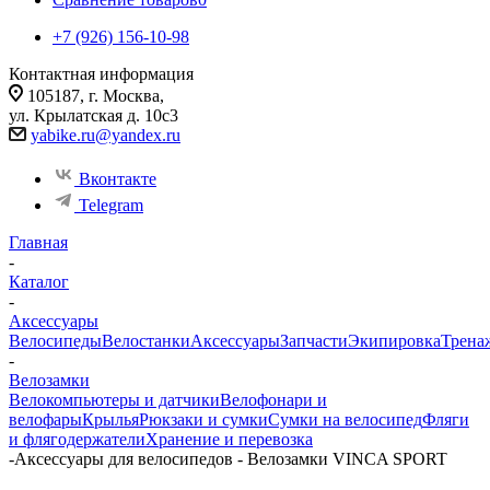
+7 (926) 156-10-98
Контактная информация
105187, г. Москва,
ул. Крылатская д. 10с3
yabike.ru@yandex.ru
Вконтакте
Telegram
Главная
-
Каталог
-
Аксессуары
Велосипеды
Велостанки
Аксессуары
Запчасти
Экипировка
Трена
-
Велозамки
Велокомпьютеры и датчики
Велофонари и
велофары
Крылья
Рюкзаки и сумки
Сумки на велосипед
Фляги
и флягодержатели
Хранение и перевозка
-
Аксессуары для велосипедов - Велозамки VINCA SPORT