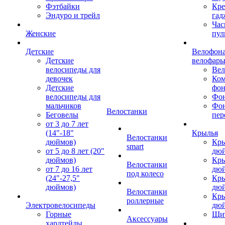
Фэтбайки
Кре
Эндуро и трейл
гад
Час
Женские
пул
Детские
Велофона
Детские
велофар
велосипеды для
Ве
девочек
Ком
Детские
фон
велосипеды для
Фон
мальчиков
Фо
Велостанки
Беговелы
пер
от 3 до 7 лет
(14"-18"
Крылья
Велостанки
дюймов)
Кры
smart
от 5 до 8 лет (20"
дю
дюймов)
Кры
Велостанки
от 7 до 16 лет
дю
под колесо
(24"-27,5"
Кры
дюймов)
дю
Велостанки
Кры
роллерные
Электровелосипеды
дю
Горные
Щи
Аксессуары
хардтейлы