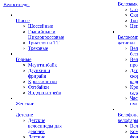
Велозамк
Велосипеды
U-о
Скл
Шоссе
Тро
Шоссейные
Це
Гравийные и
Циклокроссовые
Велоком
Триатлон и ТТ
датчики
Трековые
Вел
бес
Горные
Вел
Маунтинбайк
про
Даунхил и
Дат
фрирайд
ско
Кросс-кантри
кад
Фэтбайки
Кре
Эндуро и трейл
гад
Час
Женские
пул
Детские
Велофона
Детские
велофар
велосипеды для
Ве
девочек
Ком
Детские
фон