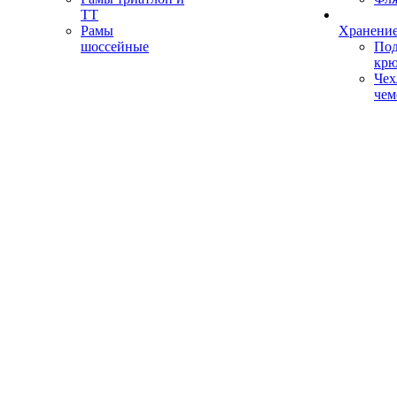
ТТ
Рамы
Хранение
шоссейные
Под
кр
Чех
чем