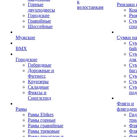
к
Горные
Рюкзаки 
велостанкам
двухподвесы
Кош
Городские
Рюк
Гравийные
Су
Шоссейные
спо
Мужские
Сумки на
Сум
BMX
бай
Сум
Городские
для
Гибридные
Сум
Дорожные и
баг
Фитнесс
Сум
Круизеры
Сум
Складные
Су
Фиксы и
под
Синглспид
Фляги и
Рамы
флягодер
Рамы Ebikes
Гид
Рамы горные
три
Рамы гравийные
Фля
Рамы трековые
Фля
Рамы триатлон и
Фля