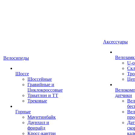
Аксессуары
Велозамк
Велосипеды
U-о
Скл
Шоссе
Тро
Шоссейные
Це
Гравийные и
Циклокроссовые
Велоком
Триатлон и ТТ
датчики
Трековые
Вел
бес
Горные
Вел
Маунтинбайк
про
Даунхил и
Дат
фрирайд
ско
Кросс-кантри
кад