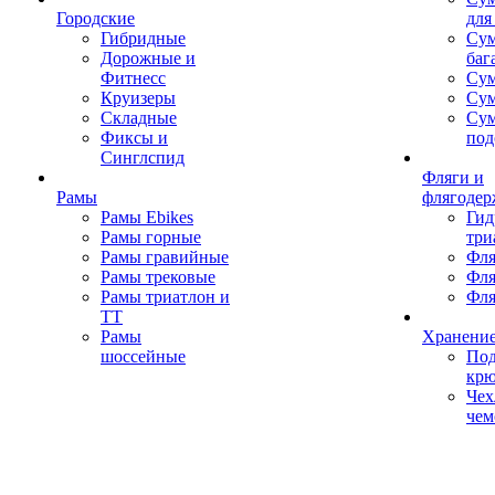
Городские
для
Гибридные
Сум
Дорожные и
баг
Фитнесс
Сум
Круизеры
Сум
Складные
Су
Фиксы и
под
Синглспид
Фляги и
Рамы
флягодер
Рамы Ebikes
Гид
Рамы горные
три
Рамы гравийные
Фля
Рамы трековые
Фля
Рамы триатлон и
Фля
ТТ
Рамы
Хранение
шоссейные
Под
кр
Чех
чем