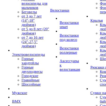
велосипеды для
Фон
мальчиков
Фо
Велостанки
Беговелы
пер
от 3 до 7 лет
(14"-18"
Крылья
Велостанки
дюймов)
Кры
smart
от 5 до 8 лет (20"
дю
дюймов)
Кры
Велостанки
от 7 до 16 лет
дю
под колесо
(24"-27,5"
Кры
дюймов)
дю
Велостанки
Кры
роллерные
Электровелосипеды
дю
Горные
Щи
Аксессуары
хардтейлы
к
Горные
Рюкзаки 
велостанкам
двухподвесы
Кош
Городские
Рюк
Гравийные
Су
Шоссейные
спо
Мужские
Сумки на
Сум
BMX
бай
Сум