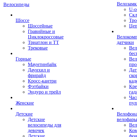
Велозамк
Велосипеды
U-о
Скл
Шоссе
Тро
Шоссейные
Це
Гравийные и
Циклокроссовые
Велоком
Триатлон и ТТ
датчики
Трековые
Вел
бес
Горные
Вел
Маунтинбайк
про
Даунхил и
Дат
фрирайд
ско
Кросс-кантри
кад
Фэтбайки
Кре
Эндуро и трейл
гад
Час
Женские
пул
Детские
Велофона
Детские
велофар
велосипеды для
Ве
девочек
Ком
Детские
фон