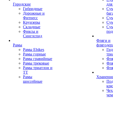
Городские
для
Гибридные
Сум
Дорожные и
баг
Фитнесс
Сум
Круизеры
Сум
Складные
Су
Фиксы и
под
Синглспид
Фляги и
Рамы
флягодер
Рамы Ebikes
Гид
Рамы горные
три
Рамы гравийные
Фля
Рамы трековые
Фля
Рамы триатлон и
Фля
ТТ
Рамы
Хранение
шоссейные
Под
кр
Чех
чем