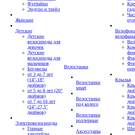
Фэтбайки
Кре
Эндуро и трейл
гад
Час
Женские
пул
Детские
Велофона
Детские
велофар
велосипеды для
Ве
девочек
Ком
Детские
фон
велосипеды для
Фон
мальчиков
Фо
Велостанки
Беговелы
пер
от 3 до 7 лет
(14"-18"
Крылья
Велостанки
дюймов)
Кры
smart
от 5 до 8 лет (20"
дю
дюймов)
Кры
Велостанки
от 7 до 16 лет
дю
под колесо
(24"-27,5"
Кры
дюймов)
дю
Велостанки
Кры
роллерные
Электровелосипеды
дю
Горные
Щи
Аксессуары
хардтейлы