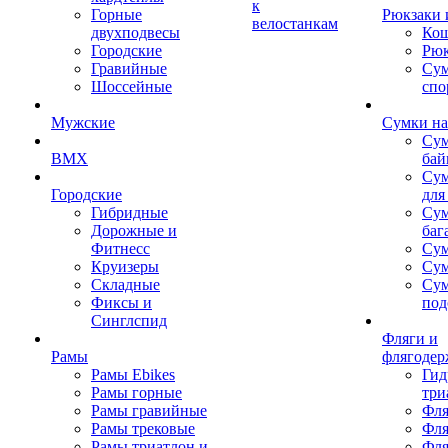
к
Горные
Рюкзаки 
велостанкам
двухподвесы
Кош
Городские
Рюк
Гравийные
Су
Шоссейные
спо
Мужские
Сумки на
Сум
BMX
бай
Сум
Городские
для
Гибридные
Сум
Дорожные и
баг
Фитнесс
Сум
Круизеры
Сум
Складные
Су
Фиксы и
под
Синглспид
Фляги и
Рамы
флягодер
Рамы Ebikes
Гид
Рамы горные
три
Рамы гравийные
Фля
Рамы трековые
Фля
Рамы триатлон и
Фля