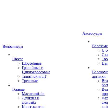
Аксессуары
Велозамк
Велосипеды
U-о
Скл
Шоссе
Тро
Шоссейные
Це
Гравийные и
Циклокроссовые
Велоком
Триатлон и ТТ
датчики
Трековые
Вел
бес
Горные
Вел
Маунтинбайк
про
Даунхил и
Дат
фрирайд
ско
Кросс-кантри
кад