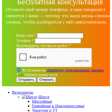
Бесплатная консультация
Оставьте свой номер телефона, и наш специалист
свяжется с вами — потому что ваша жизнь слишко
сложна, чтобы разбираться с ней самостоятельно.
Ваше имя
*
Телефон
*
Подтвердите, что вы не робот
*
Я согласен на
обработку персональных данных
*
—
Обязательные поля
Отменить
Велосипеды
Шоссе
Шоссейные
Гравийные и Циклокроссовые
Триатлон и ТТ