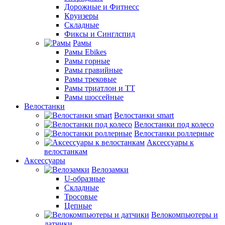
Дорожные и Фитнесс
Круизеры
Складные
Фиксы и Синглспид
Рамы
Рамы Ebikes
Рамы горные
Рамы гравийные
Рамы трековые
Рамы триатлон и ТТ
Рамы шоссейные
Велостанки
Велостанки smart
Велостанки под колесо
Велостанки роллерные
Аксессуары к
велостанкам
Аксессуары
Велозамки
U-образные
Складные
Тросовые
Цепные
Велокомпьютеры и
датчики