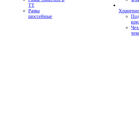
ТТ
Рамы
Хранение
шоссейные
Под
кр
Чех
чем