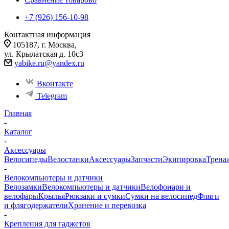
+7 (926) 156-10-98
Контактная информация
105187, г. Москва,
ул. Крылатская д. 10с3
yabike.ru@yandex.ru
Вконтакте
Telegram
Главная
-
Каталог
-
Аксессуары
Велосипеды
Велостанки
Аксессуары
Запчасти
Экипировка
Трена
-
Велокомпьютеры и датчики
Велозамки
Велокомпьютеры и датчики
Велофонари и
велофары
Крылья
Рюкзаки и сумки
Сумки на велосипед
Фляги
и флягодержатели
Хранение и перевозка
-
Крепления для гаджетов