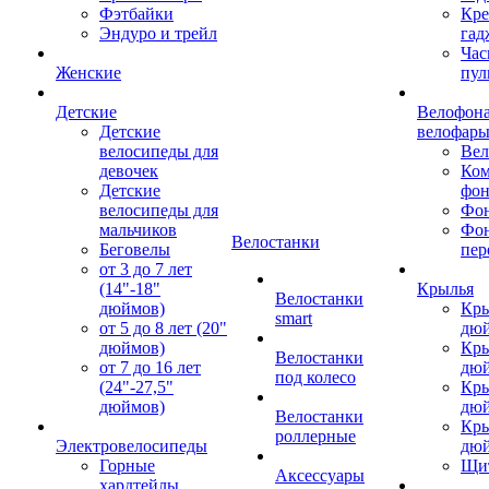
Фэтбайки
Кре
Эндуро и трейл
гад
Час
Женские
пул
Детские
Велофона
Детские
велофар
велосипеды для
Ве
девочек
Ком
Детские
фон
велосипеды для
Фон
мальчиков
Фо
Велостанки
Беговелы
пер
от 3 до 7 лет
(14"-18"
Крылья
Велостанки
дюймов)
Кры
smart
от 5 до 8 лет (20"
дю
дюймов)
Кры
Велостанки
от 7 до 16 лет
дю
под колесо
(24"-27,5"
Кры
дюймов)
дю
Велостанки
Кры
роллерные
Электровелосипеды
дю
Горные
Щи
Аксессуары
хардтейлы