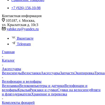
+7 (926) 156-10-98
Контактная информация
105187, г. Москва,
ул. Крылатская д. 10с3
yabike.ru@yandex.ru
Вконтакте
Telegram
Главная
-
Каталог
-
Аксессуары
Велосипеды
Велостанки
Аксессуары
Запчасти
Экипировка
Трена
-
Велофонари и велофары
Велозамки
Велокомпьютеры и датчики
Велофонари и
велофары
Крылья
Рюкзаки и сумки
Сумки на велосипед
Фляги
и флягодержатели
Хранение и перевозка
-
Комплекты фонарей