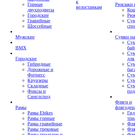
к
Горные
Рюкзаки 
велостанкам
двухподвесы
Кош
Городские
Рюк
Гравийные
Су
Шоссейные
спо
Мужские
Сумки на
Сум
BMX
бай
Сум
Городские
для
Гибридные
Сум
Дорожные и
баг
Фитнесс
Сум
Круизеры
Сум
Складные
Су
Фиксы и
под
Синглспид
Фляги и
Рамы
флягодер
Рамы Ebikes
Гид
Рамы горные
три
Рамы гравийные
Фля
Рамы трековые
Фля
Рамы триатлон и
Фля