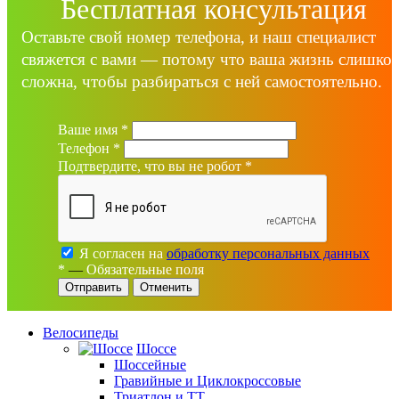
Бесплатная консультация
Оставьте свой номер телефона, и наш специалист
свяжется с вами — потому что ваша жизнь слишко
сложна, чтобы разбираться с ней самостоятельно.
Ваше имя
*
Телефон
*
Подтвердите, что вы не робот
*
Я согласен на
обработку персональных данных
*
—
Обязательные поля
Отменить
Велосипеды
Шоссе
Шоссейные
Гравийные и Циклокроссовые
Триатлон и ТТ