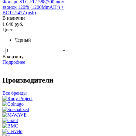
Фонарь STG FL1588(300 люм
звонок 120fb (1200MmAH)) +
BCTL5477 (usb)
В наличии
1 640
руб.
Цвет
Черный
-
+
В корзину
Подробнее
Производители
Все бренды