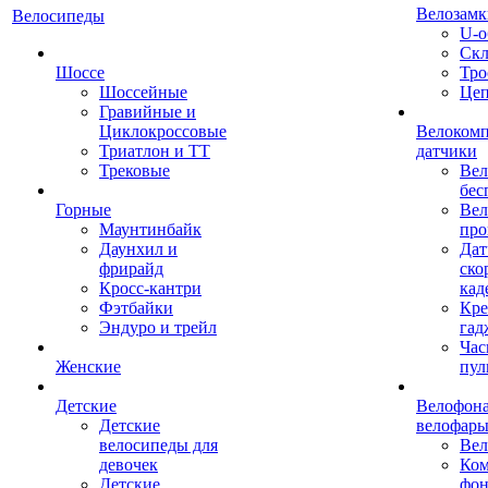
Велозамк
Велосипеды
U-о
Скл
Шоссе
Тро
Шоссейные
Це
Гравийные и
Циклокроссовые
Велоком
Триатлон и ТТ
датчики
Трековые
Вел
бес
Горные
Вел
Маунтинбайк
про
Даунхил и
Дат
фрирайд
ско
Кросс-кантри
кад
Фэтбайки
Кре
Эндуро и трейл
гад
Час
Женские
пул
Детские
Велофона
Детские
велофар
велосипеды для
Ве
девочек
Ком
Детские
фон