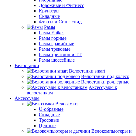
Дорожные и Фитнесс
Круизеры
Складные
Фиксы и Синглспид
Рамы
Рамы Ebikes
Рамы горные
Рамы гравийные
Рамы трековые
Рамы триатлон и ТТ
Рамы шоссейные
Велостанки
Велостанки smart
Велостанки под колесо
Велостанки роллерные
Аксессуары к
велостанкам
Аксессуары
Велозамки
U-образные
Складные
Тросовые
Цепные
Велокомпьютеры и