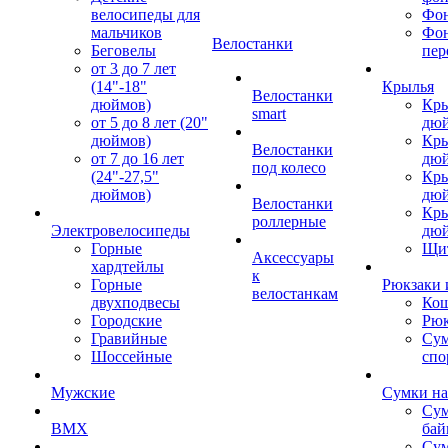
велосипеды для
Фон
мальчиков
Фо
Велостанки
Беговелы
пер
от 3 до 7 лет
(14"-18"
Крылья
Велостанки
дюймов)
Кры
smart
от 5 до 8 лет (20"
дю
дюймов)
Кры
Велостанки
от 7 до 16 лет
дю
под колесо
(24"-27,5"
Кры
дюймов)
дю
Велостанки
Кры
роллерные
Электровелосипеды
дю
Горные
Щи
Аксессуары
хардтейлы
к
Горные
Рюкзаки 
велостанкам
двухподвесы
Кош
Городские
Рюк
Гравийные
Су
Шоссейные
спо
Мужские
Сумки на
Сум
BMX
бай
Сум