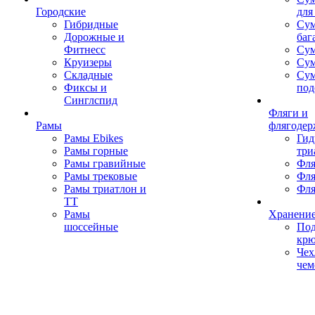
Городские
для
Гибридные
Сум
Дорожные и
баг
Фитнесс
Сум
Круизеры
Сум
Складные
Су
Фиксы и
под
Синглспид
Фляги и
Рамы
флягодер
Рамы Ebikes
Гид
Рамы горные
три
Рамы гравийные
Фля
Рамы трековые
Фля
Рамы триатлон и
Фля
ТТ
Рамы
Хранение
шоссейные
Под
кр
Чех
чем