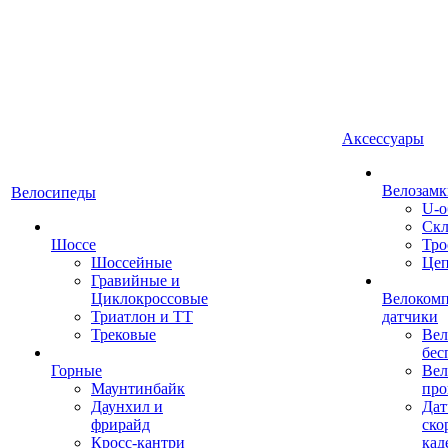
Аксессуары
Велозамк
Велосипеды
U-о
Скл
Шоссе
Тро
Шоссейные
Це
Гравийные и
Циклокроссовые
Велоком
Триатлон и ТТ
датчики
Трековые
Вел
бес
Горные
Вел
Маунтинбайк
про
Даунхил и
Дат
фрирайд
ско
Кросс-кантри
кад