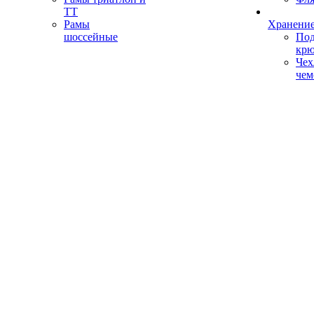
ТТ
Рамы
Хранение
шоссейные
Под
кр
Чех
чем