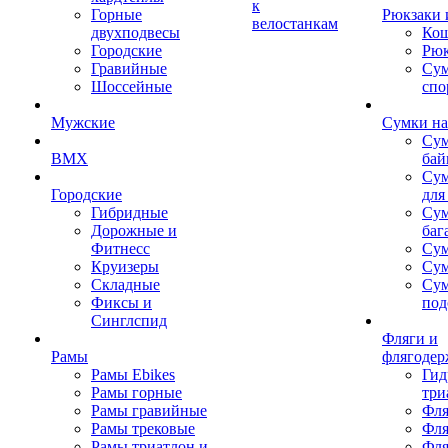
к
Горные
Рюкзаки 
велостанкам
двухподвесы
Кош
Городские
Рюк
Гравийные
Су
Шоссейные
спо
Мужские
Сумки на
Сум
BMX
бай
Сум
Городские
для
Гибридные
Сум
Дорожные и
баг
Фитнесс
Сум
Круизеры
Сум
Складные
Су
Фиксы и
под
Синглспид
Фляги и
Рамы
флягодер
Рамы Ebikes
Гид
Рамы горные
три
Рамы гравийные
Фля
Рамы трековые
Фля
Рамы триатлон и
Фля