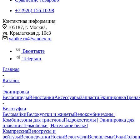
+7 (926) 156-10-98
Контактная информация
105187, г. Москва,
ул. Крылатская д. 10с3
yabike.ru@yandex.ru
Вконтакте
Telegram
Главная
-
Каталог
-
Экипировка
Велосипеды
Велостанки
Аксессуары
Запчасти
Экипировка
Трена
-
Велотуфли
Веломайки
Велокуртки и жилеты
Велокомбинезоны |
Комбинезоны для триатлона
Гидрокостюмы | Экипировка для
плавания
Термобелье | Нательное белье |
Компрессия
Велотрусы и
рейтузы
Велоперчатки
Носки
Велотуфли
Велошлемы
Очки
Голов