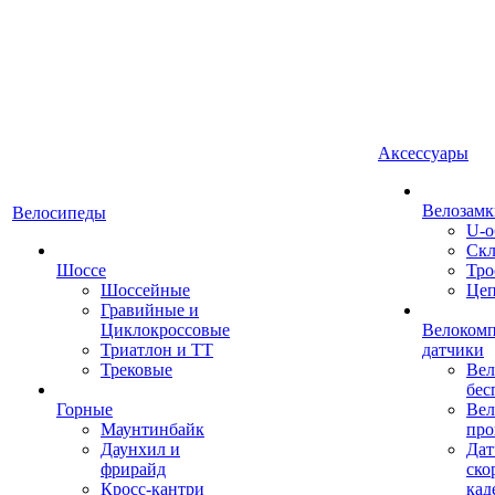
Аксессуары
Велозамк
Велосипеды
U-о
Скл
Шоссе
Тро
Шоссейные
Це
Гравийные и
Циклокроссовые
Велоком
Триатлон и ТТ
датчики
Трековые
Вел
бес
Горные
Вел
Маунтинбайк
про
Даунхил и
Дат
фрирайд
ско
Кросс-кантри
кад