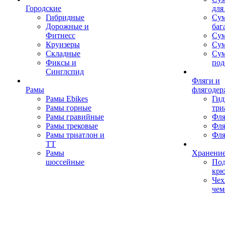
Городские
для
Гибридные
Сум
Дорожные и
баг
Фитнесс
Сум
Круизеры
Сум
Складные
Су
Фиксы и
под
Синглспид
Фляги и
Рамы
флягодер
Рамы Ebikes
Гид
Рамы горные
три
Рамы гравийные
Фля
Рамы трековые
Фля
Рамы триатлон и
Фля
ТТ
Рамы
Хранение
шоссейные
Под
кр
Чех
чем