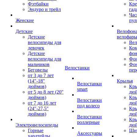
Фэтбайки
Кре
Эндуро и трейл
гад
Час
Женские
пул
Детские
Велофона
Детские
велофар
велосипеды для
Ве
девочек
Ком
Детские
фон
велосипеды для
Фон
мальчиков
Фо
Велостанки
Беговелы
пер
от 3 до 7 лет
(14"-18"
Крылья
Велостанки
дюймов)
Кры
smart
от 5 до 8 лет (20"
дю
дюймов)
Кры
Велостанки
от 7 до 16 лет
дю
под колесо
(24"-27,5"
Кры
дюймов)
дю
Велостанки
Кры
роллерные
Электровелосипеды
дю
Горные
Щи
Аксессуары
хардтейлы