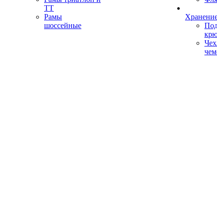
ТТ
Рамы
Хранение
шоссейные
Под
кр
Чех
чем