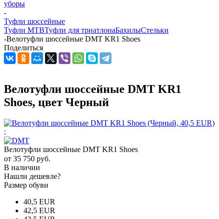
уборы
-
Туфли шоссейные
Туфли MTB
Туфли для триатлона
Бахилы
Стельки
-
Велотуфли шоссейные DMT KR1 Shoes
Поделиться
Велотуфли шоссейные DMT KR1
Shoes, цвет Черный
:
Велотуфли шоссейные DMT KR1 Shoes
от
35 750 руб.
В наличии
Нашли дешевле?
Размер обуви
40,5 EUR
42,5 EUR