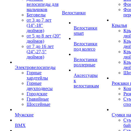
велосипеды для
Фон
мальчиков
Фо
Велостанки
Беговелы
пер
от 3 до 7 лет
(14"-18"
Крылья
Велостанки
дюймов)
Кры
smart
от 5 до 8 лет (20"
дю
дюймов)
Кры
Велостанки
от 7 до 16 лет
дю
под колесо
(24"-27,5"
Кры
дюймов)
дю
Велостанки
Кры
роллерные
Электровелосипеды
дю
Горные
Щи
Аксессуары
хардтейлы
к
Горные
Рюкзаки 
велостанкам
двухподвесы
Кош
Городские
Рюк
Гравийные
Су
Шоссейные
спо
Мужские
Сумки на
Сум
BMX
бай
Сум