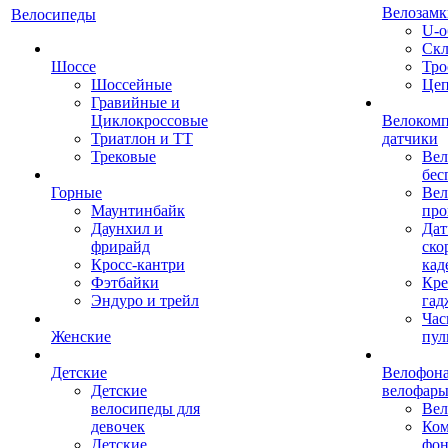
Велозамк
Велосипеды
U-о
Скл
Шоссе
Тро
Шоссейные
Це
Гравийные и
Циклокроссовые
Велоком
Триатлон и ТТ
датчики
Трековые
Вел
бес
Горные
Вел
Маунтинбайк
про
Даунхил и
Дат
фрирайд
ско
Кросс-кантри
кад
Фэтбайки
Кре
Эндуро и трейл
гад
Час
Женские
пул
Детские
Велофона
Детские
велофар
велосипеды для
Ве
девочек
Ком
Детские
фон