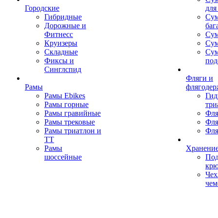
Городские
для
Гибридные
Сум
Дорожные и
баг
Фитнесс
Сум
Круизеры
Сум
Складные
Су
Фиксы и
под
Синглспид
Фляги и
Рамы
флягодер
Рамы Ebikes
Гид
Рамы горные
три
Рамы гравийные
Фля
Рамы трековые
Фля
Рамы триатлон и
Фля
ТТ
Рамы
Хранение
шоссейные
Под
кр
Чех
чем