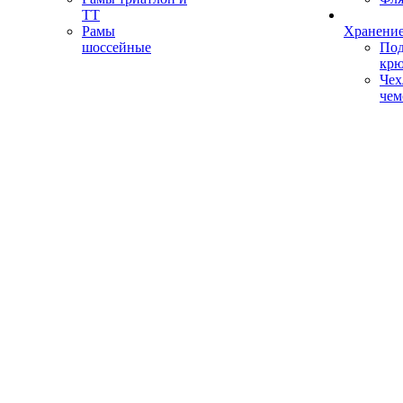
ТТ
Рамы
Хранение
шоссейные
Под
кр
Чех
чем