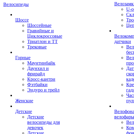
Велозамк
Велосипеды
U-о
Скл
Шоссе
Тро
Шоссейные
Це
Гравийные и
Циклокроссовые
Велоком
Триатлон и ТТ
датчики
Трековые
Вел
бес
Горные
Вел
Маунтинбайк
про
Даунхил и
Дат
фрирайд
ско
Кросс-кантри
кад
Фэтбайки
Кре
Эндуро и трейл
гад
Час
Женские
пул
Детские
Велофона
Детские
велофар
велосипеды для
Ве
девочек
Ком
Детские
фон