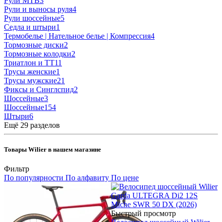
Рули MTB
3
Рули и выносы руля
4
Рули шоссейные
5
Седла и штыри
1
Термобелье | Нательное белье | Компрессия
4
Тормозные диски
2
Тормозные колодки
2
Триатлон и ТТ
11
Трусы женские
1
Трусы мужские
21
Фиксы и Синглспид
2
Шоссейные
3
Шоссейные
154
Штыри
6
Ещё 29 разделов
Товары Wilier в нашем магазине
Фильтр
По популярности
По алфавиту
По цене
Быстрый просмотр