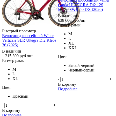
Велосипед шоссейный Wilier
Garda ULTEGRA Di2 12S
Miche SWR 50 DX (2026)
В наличии
638 600
руб.
/шт
Размер рамы
Быстрый просмотр
M
Велосипед шоссейный Wilier
L
Verticale SLR Ultegra Di2 Kleos
XL
36 (2025)
XXL
В наличии
1 215 300
руб.
/шт
Цвет
Размер рамы
Белый-черный
M
Черный-серый
L
XL
-
+
В корзину
Цвет
Подробнее
Красный
-
+
В корзину
Подробнее