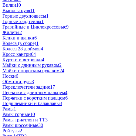
Вилки
10
Выносы руля
11
Горные двухподвесы
1
Горные хардтейлы
1
Гравийные и Циклокроссовые
9
Жилеты
2
Кепки и шапки
6
Колеса (в сборе)
1
Колеса 28 дюймов
4
Кросс-кантри
64
Куртки и ветровки
4
Майки с длинным рукавом
2
Майки с коротким рукавом
24
Носки
6
Обмотки руля
3
Переключатели задние
17
Перчатки с длинным пальцем
4
Перчатки с коротким пальцем
6
Подшлемники и балаклавы
3
Рамы
1
Рамы горные
10
Рамы триатлон и ТТ
3
Рамы шоссейные
30
Рейтузы
2