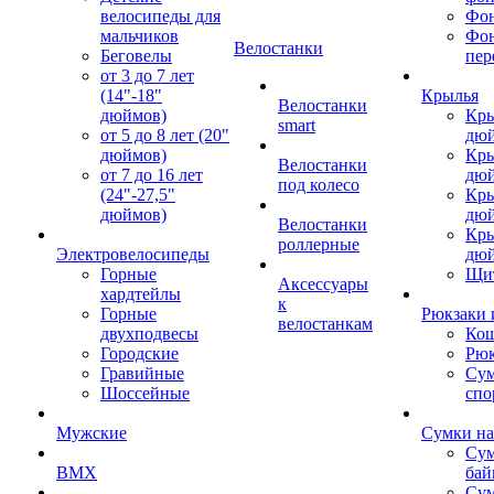
велосипеды для
Фон
мальчиков
Фо
Велостанки
Беговелы
пер
от 3 до 7 лет
(14"-18"
Крылья
Велостанки
дюймов)
Кры
smart
от 5 до 8 лет (20"
дю
дюймов)
Кры
Велостанки
от 7 до 16 лет
дю
под колесо
(24"-27,5"
Кры
дюймов)
дю
Велостанки
Кры
роллерные
Электровелосипеды
дю
Горные
Щи
Аксессуары
хардтейлы
к
Горные
Рюкзаки 
велостанкам
двухподвесы
Кош
Городские
Рюк
Гравийные
Су
Шоссейные
спо
Мужские
Сумки на
Сум
BMX
бай
Сум