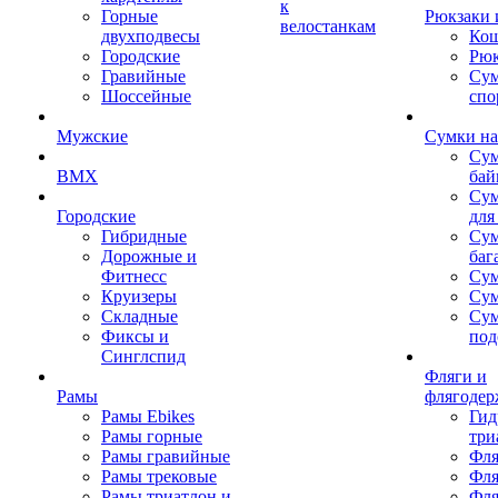
к
Горные
Рюкзаки 
велостанкам
двухподвесы
Кош
Городские
Рюк
Гравийные
Су
Шоссейные
спо
Мужские
Сумки на
Сум
BMX
бай
Сум
Городские
для
Гибридные
Сум
Дорожные и
баг
Фитнесс
Сум
Круизеры
Сум
Складные
Су
Фиксы и
под
Синглспид
Фляги и
Рамы
флягодер
Рамы Ebikes
Гид
Рамы горные
три
Рамы гравийные
Фля
Рамы трековые
Фля
Рамы триатлон и
Фля