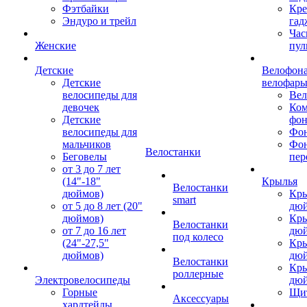
Фэтбайки
Кре
Эндуро и трейл
гад
Час
Женские
пул
Детские
Велофона
Детские
велофар
велосипеды для
Ве
девочек
Ком
Детские
фон
велосипеды для
Фон
мальчиков
Фо
Велостанки
Беговелы
пер
от 3 до 7 лет
(14"-18"
Крылья
Велостанки
дюймов)
Кры
smart
от 5 до 8 лет (20"
дю
дюймов)
Кры
Велостанки
от 7 до 16 лет
дю
под колесо
(24"-27,5"
Кры
дюймов)
дю
Велостанки
Кры
роллерные
Электровелосипеды
дю
Горные
Щи
Аксессуары
хардтейлы