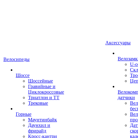
Аксессуары
Велозамк
Велосипеды
U-о
Скл
Шоссе
Тро
Шоссейные
Це
Гравийные и
Циклокроссовые
Велоком
Триатлон и ТТ
датчики
Трековые
Вел
бес
Горные
Вел
Маунтинбайк
про
Даунхил и
Дат
фрирайд
ско
Кросс-кантри
кад