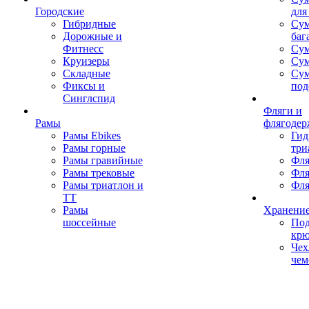
Городские
для
Гибридные
Сум
Дорожные и
баг
Фитнесс
Сум
Круизеры
Сум
Складные
Су
Фиксы и
под
Синглспид
Фляги и
Рамы
флягодер
Рамы Ebikes
Гид
Рамы горные
три
Рамы гравийные
Фля
Рамы трековые
Фля
Рамы триатлон и
Фля
ТТ
Рамы
Хранение
шоссейные
Под
кр
Чех
чем