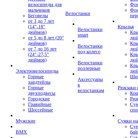
велосипеды для
Фон
мальчиков
Фо
Велостанки
Беговелы
пер
от 3 до 7 лет
(14"-18"
Крылья
Велостанки
дюймов)
Кры
smart
от 5 до 8 лет (20"
дю
дюймов)
Кры
Велостанки
от 7 до 16 лет
дю
под колесо
(24"-27,5"
Кры
дюймов)
дю
Велостанки
Кры
роллерные
Электровелосипеды
дю
Горные
Щи
Аксессуары
хардтейлы
к
Горные
Рюкзаки 
велостанкам
двухподвесы
Кош
Городские
Рюк
Гравийные
Су
Шоссейные
спо
Мужские
Сумки на
Сум
BMX
бай
Сум