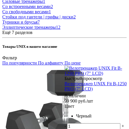
Силовые тренажеры
1
Со встроенными весами
2
Со свободными весами
1
Стойки под гантели | грифы | диски
2
Турники и брусья
7
Эллиптические тренажеры
12
Ещё 7 разделов
Товары UNIX в нашем магазине
Фильтр
По популярности
По алфавиту
По цене
Быстрый просмотр
Велотренажер UNIX Fit B-1250
PRO (7" LCD)
В наличии
99 900
руб.
/шт
Цвет
Черный
-
+