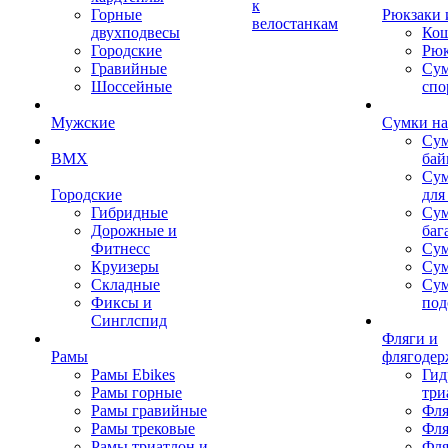
к
Горные
Рюкзаки 
велостанкам
двухподвесы
Кош
Городские
Рюк
Гравийные
Су
Шоссейные
спо
Мужские
Сумки на
Сум
BMX
бай
Сум
Городские
для
Гибридные
Сум
Дорожные и
баг
Фитнесс
Сум
Круизеры
Сум
Складные
Су
Фиксы и
под
Синглспид
Фляги и
Рамы
флягодер
Рамы Ebikes
Гид
Рамы горные
три
Рамы гравийные
Фля
Рамы трековые
Фля
Рамы триатлон и
Фля