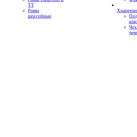
ТТ
Рамы
Хранение
шоссейные
Под
кр
Чех
чем