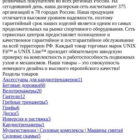
розничных покупателей во всех регионах России. На
сегодняшний день, наша дилерская сеть насчитывает 375
организаций в 78 городах России. Наша продукция
отличается высоким уровнем надежности, поэтому
гарантийный срок наших изделий является одним из самых
продолжительных на рынке спортивного оборудования. Сеть
сервисных центров предоставляет полноценное и
качественное гарантийное и постгарантийное обслуживание
на всей территории РФ. Каждый товар торговых марок UNIX
Fit™ и UNIX Line™ проходит обязательную заводскую
проверку на комплектность и работоспособность подвижных
узлов и механизмов. Наши товары – это совокупность
немецкого дизайна и высокого европейского качества!
Разделы товаров
Аксессуары для кардиотренажеров
11
Беговые дорожки
60
Велотренажеры
20
Гантели
12
Гребные тренажеры
5
Грифы
6
Диски
5
Инверсия и растяжка
3
Кардиотренажеры
1
Мультистанции | Силовые комплексы | Машины смита
4
Силовые скамьи
5