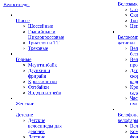
Велозамк
Велосипеды
U-о
Скл
Шоссе
Тро
Шоссейные
Це
Гравийные и
Циклокроссовые
Велоком
Триатлон и ТТ
датчики
Трековые
Вел
бес
Горные
Вел
Маунтинбайк
про
Даунхил и
Дат
фрирайд
ско
Кросс-кантри
кад
Фэтбайки
Кре
Эндуро и трейл
гад
Час
Женские
пул
Детские
Велофона
Детские
велофар
велосипеды для
Ве
девочек
Ком
Детские
фон