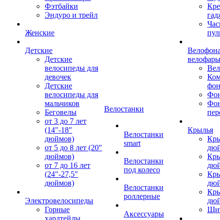
Фэтбайки
Кре
Эндуро и трейл
гад
Час
Женские
пул
Детские
Велофона
Детские
велофар
велосипеды для
Ве
девочек
Ком
Детские
фон
велосипеды для
Фон
мальчиков
Фо
Велостанки
Беговелы
пер
от 3 до 7 лет
(14"-18"
Крылья
Велостанки
дюймов)
Кры
smart
от 5 до 8 лет (20"
дю
дюймов)
Кры
Велостанки
от 7 до 16 лет
дю
под колесо
(24"-27,5"
Кры
дюймов)
дю
Велостанки
Кры
роллерные
Электровелосипеды
дю
Горные
Щи
Аксессуары
хардтейлы