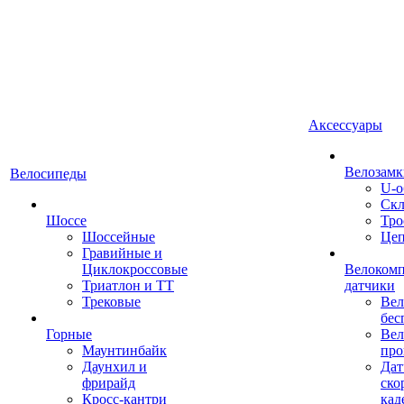
Аксессуары
Велозамк
Велосипеды
U-о
Скл
Шоссе
Тро
Шоссейные
Це
Гравийные и
Циклокроссовые
Велоком
Триатлон и ТТ
датчики
Трековые
Вел
бес
Горные
Вел
Маунтинбайк
про
Даунхил и
Дат
фрирайд
ско
Кросс-кантри
кад