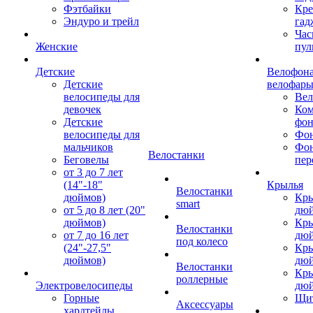
Фэтбайки
Кре
Эндуро и трейл
гад
Час
Женские
пул
Детские
Велофона
Детские
велофар
велосипеды для
Ве
девочек
Ком
Детские
фон
велосипеды для
Фон
мальчиков
Фо
Велостанки
Беговелы
пер
от 3 до 7 лет
(14"-18"
Крылья
Велостанки
дюймов)
Кры
smart
от 5 до 8 лет (20"
дю
дюймов)
Кры
Велостанки
от 7 до 16 лет
дю
под колесо
(24"-27,5"
Кры
дюймов)
дю
Велостанки
Кры
роллерные
Электровелосипеды
дю
Горные
Щи
Аксессуары
хардтейлы