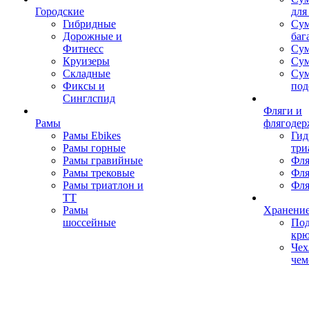
Городские
для
Гибридные
Сум
Дорожные и
баг
Фитнесс
Сум
Круизеры
Сум
Складные
Су
Фиксы и
под
Синглспид
Фляги и
Рамы
флягодер
Рамы Ebikes
Гид
Рамы горные
три
Рамы гравийные
Фля
Рамы трековые
Фля
Рамы триатлон и
Фля
ТТ
Рамы
Хранение
шоссейные
Под
кр
Чех
чем