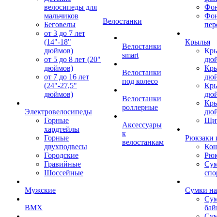
велосипеды для
Фон
мальчиков
Фо
Велостанки
Беговелы
пер
от 3 до 7 лет
(14"-18"
Крылья
Велостанки
дюймов)
Кры
smart
от 5 до 8 лет (20"
дю
дюймов)
Кры
Велостанки
от 7 до 16 лет
дю
под колесо
(24"-27,5"
Кры
дюймов)
дю
Велостанки
Кры
роллерные
Электровелосипеды
дю
Горные
Щи
Аксессуары
хардтейлы
к
Горные
Рюкзаки 
велостанкам
двухподвесы
Кош
Городские
Рюк
Гравийные
Су
Шоссейные
спо
Мужские
Сумки на
Сум
BMX
бай
Сум