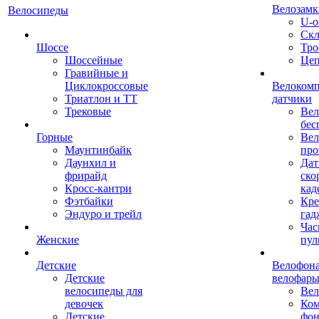
Велозамк
Велосипеды
U-о
Скл
Шоссе
Тро
Шоссейные
Це
Гравийные и
Циклокроссовые
Велоком
Триатлон и ТТ
датчики
Трековые
Вел
бес
Горные
Вел
Маунтинбайк
про
Даунхил и
Дат
фрирайд
ско
Кросс-кантри
кад
Фэтбайки
Кре
Эндуро и трейл
гад
Час
Женские
пул
Детские
Велофона
Детские
велофар
велосипеды для
Ве
девочек
Ком
Детские
фон