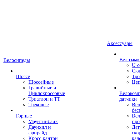
Аксессуары
Велозамк
Велосипеды
U-о
Скл
Шоссе
Тро
Шоссейные
Це
Гравийные и
Циклокроссовые
Велоком
Триатлон и ТТ
датчики
Трековые
Вел
бес
Горные
Вел
Маунтинбайк
про
Даунхил и
Дат
фрирайд
ско
Кросс-кантри
кад