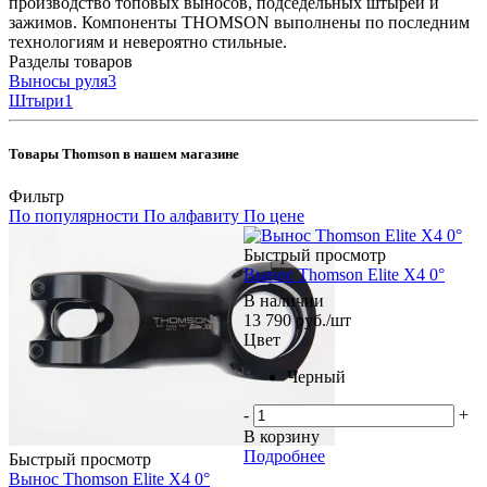
производство топовых выносов, подседельных штырей и
зажимов. Компоненты THOMSON выполнены по последним
технологиям и невероятно стильные.
Разделы товаров
Выносы руля
3
Штыри
1
Товары Thomson в нашем магазине
Фильтр
По популярности
По алфавиту
По цене
Быстрый просмотр
Вынос Thomson Elite X4 0°
В наличии
13 790
руб.
/шт
Цвет
Черный
-
+
В корзину
Подробнее
Быстрый просмотр
Вынос Thomson Elite X4 0°