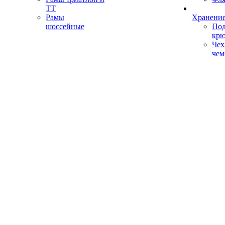
ТТ
Рамы
Хранение
шоссейные
Под
кр
Чех
чем