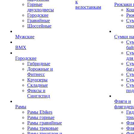
к
Горные
Рюкзаки 
велостанкам
двухподвесы
Кош
Городские
Рюк
Гравийные
Су
Шоссейные
спо
Мужские
Сумки на
Сум
BMX
бай
Сум
Городские
для
Гибридные
Сум
Дорожные и
баг
Фитнесс
Сум
Круизеры
Сум
Складные
Су
Фиксы и
под
Синглспид
Фляги и
Рамы
флягодер
Рамы Ebikes
Гид
Рамы горные
три
Рамы гравийные
Фля
Рамы трековые
Фля
Рамы триатлон и
Фля