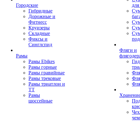
Городские
для
Гибридные
Сум
Дорожные и
баг
Фитнесс
Сум
Круизеры
Сум
Складные
Су
Фиксы и
под
Синглспид
Фляги и
Рамы
флягодер
Рамы Ebikes
Гид
Рамы горные
три
Рамы гравийные
Фля
Рамы трековые
Фля
Рамы триатлон и
Фля
ТТ
Рамы
Хранение
шоссейные
Под
кр
Чех
чем