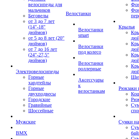
велосипеды для
Фон
мальчиков
Фо
Велостанки
Беговелы
пер
от 3 до 7 лет
(14"-18"
Крылья
Велостанки
дюймов)
Кры
smart
от 5 до 8 лет (20"
дю
дюймов)
Кры
Велостанки
от 7 до 16 лет
дю
под колесо
(24"-27,5"
Кры
дюймов)
дю
Велостанки
Кры
роллерные
Электровелосипеды
дю
Горные
Щи
Аксессуары
хардтейлы
к
Горные
Рюкзаки 
велостанкам
двухподвесы
Кош
Городские
Рюк
Гравийные
Су
Шоссейные
спо
Мужские
Сумки на
Сум
BMX
бай
Сум