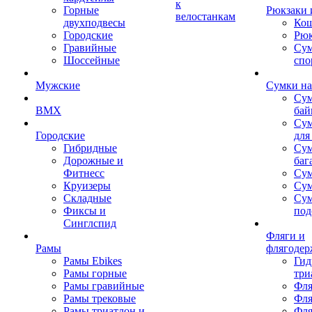
к
Горные
Рюкзаки 
велостанкам
двухподвесы
Кош
Городские
Рюк
Гравийные
Су
Шоссейные
спо
Мужские
Сумки на
Сум
BMX
бай
Сум
Городские
для
Гибридные
Сум
Дорожные и
баг
Фитнесс
Сум
Круизеры
Сум
Складные
Су
Фиксы и
под
Синглспид
Фляги и
Рамы
флягодер
Рамы Ebikes
Гид
Рамы горные
три
Рамы гравийные
Фля
Рамы трековые
Фля
Рамы триатлон и
Фля