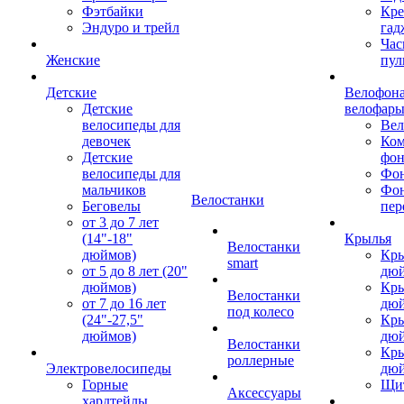
Фэтбайки
Кре
Эндуро и трейл
гад
Час
Женские
пул
Детские
Велофона
Детские
велофар
велосипеды для
Ве
девочек
Ком
Детские
фон
велосипеды для
Фон
мальчиков
Фо
Велостанки
Беговелы
пер
от 3 до 7 лет
(14"-18"
Крылья
Велостанки
дюймов)
Кры
smart
от 5 до 8 лет (20"
дю
дюймов)
Кры
Велостанки
от 7 до 16 лет
дю
под колесо
(24"-27,5"
Кры
дюймов)
дю
Велостанки
Кры
роллерные
Электровелосипеды
дю
Горные
Щи
Аксессуары
хардтейлы