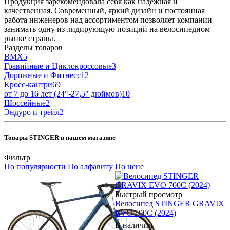
Продукция зарекомендовала себя как надежная и
качественная. Современный, яркий дизайн и постоянная
работа инженеров над ассортиментом позволяет компании
занимать одну из лидирующую позиций на велосипедном
рынке страны.
Разделы товаров
BMX
5
Гравийные и Циклокроссовые
3
Дорожные и Фитнесс
12
Кросс-кантри
69
от 7 до 16 лет (24"-27,5" дюймов)
10
Шоссейные
2
Эндуро и трейл
2
Товары STINGER в нашем магазине
Фильтр
По популярности
По алфавиту
По цене
Быстрый просмотр
Велосипед STINGER GRAVIX
EVO 700C (2024)
В наличии