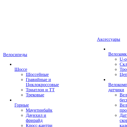
Аксессуары
Велозамк
Велосипеды
U-о
Скл
Шоссе
Тро
Шоссейные
Це
Гравийные и
Циклокроссовые
Велоком
Триатлон и ТТ
датчики
Трековые
Вел
бес
Горные
Вел
Маунтинбайк
про
Даунхил и
Дат
фрирайд
ско
Кросс-кантри
кад