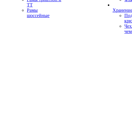
ТТ
Рамы
Хранение
шоссейные
Под
кр
Чех
чем