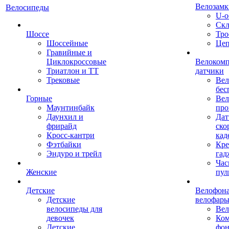
Велозамк
Велосипеды
U-о
Скл
Шоссе
Тро
Шоссейные
Це
Гравийные и
Циклокроссовые
Велоком
Триатлон и ТТ
датчики
Трековые
Вел
бес
Горные
Вел
Маунтинбайк
про
Даунхил и
Дат
фрирайд
ско
Кросс-кантри
кад
Фэтбайки
Кре
Эндуро и трейл
гад
Час
Женские
пул
Детские
Велофона
Детские
велофар
велосипеды для
Ве
девочек
Ком
Детские
фон