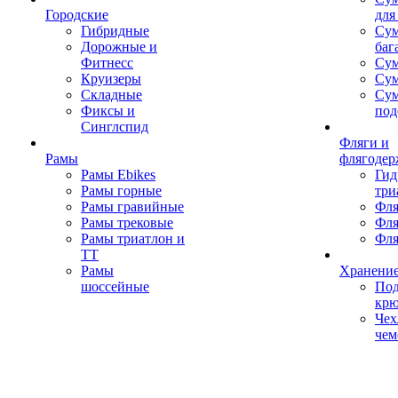
Городские
для
Гибридные
Сум
Дорожные и
баг
Фитнесс
Сум
Круизеры
Сум
Складные
Су
Фиксы и
под
Синглспид
Фляги и
Рамы
флягодер
Рамы Ebikes
Гид
Рамы горные
три
Рамы гравийные
Фля
Рамы трековые
Фля
Рамы триатлон и
Фля
ТТ
Рамы
Хранение
шоссейные
Под
кр
Чех
чем