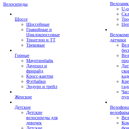
Велозамк
Велосипеды
U-о
Скл
Шоссе
Тро
Шоссейные
Це
Гравийные и
Циклокроссовые
Велоком
Триатлон и ТТ
датчики
Трековые
Вел
бес
Горные
Вел
Маунтинбайк
про
Даунхил и
Дат
фрирайд
ско
Кросс-кантри
кад
Фэтбайки
Кре
Эндуро и трейл
гад
Час
Женские
пул
Детские
Велофона
Детские
велофар
велосипеды для
Ве
девочек
Ком
Детские
фон