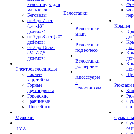
велосипеды для
Фон
мальчиков
Фо
Велостанки
Беговелы
пер
от 3 до 7 лет
(14"-18"
Крылья
Велостанки
дюймов)
Кры
smart
от 5 до 8 лет (20"
дю
дюймов)
Кры
Велостанки
от 7 до 16 лет
дю
под колесо
(24"-27,5"
Кры
дюймов)
дю
Велостанки
Кры
роллерные
Электровелосипеды
дю
Горные
Щи
Аксессуары
хардтейлы
к
Горные
Рюкзаки 
велостанкам
двухподвесы
Кош
Городские
Рюк
Гравийные
Су
Шоссейные
спо
Мужские
Сумки на
Сум
BMX
бай
Сум