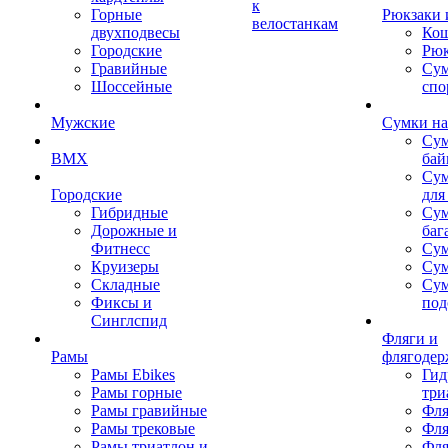
к
Горные
Рюкзаки 
велостанкам
двухподвесы
Кош
Городские
Рюк
Гравийные
Су
Шоссейные
спо
Мужские
Сумки на
Сум
BMX
бай
Сум
Городские
для
Гибридные
Сум
Дорожные и
баг
Фитнесс
Сум
Круизеры
Сум
Складные
Су
Фиксы и
под
Синглспид
Фляги и
Рамы
флягодер
Рамы Ebikes
Гид
Рамы горные
три
Рамы гравийные
Фля
Рамы трековые
Фля
Рамы триатлон и
Фля