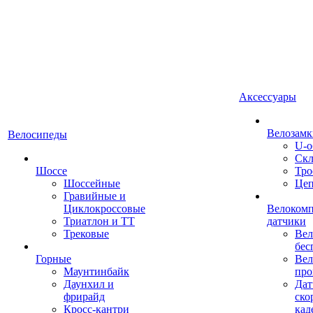
Аксессуары
Велозамк
Велосипеды
U-о
Скл
Шоссе
Тро
Шоссейные
Це
Гравийные и
Циклокроссовые
Велоком
Триатлон и ТТ
датчики
Трековые
Вел
бес
Горные
Вел
Маунтинбайк
про
Даунхил и
Дат
фрирайд
ско
Кросс-кантри
кад