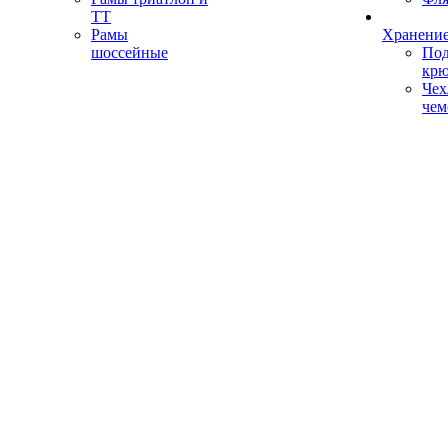
ТТ
Рамы
Хранение
шоссейные
Под
кр
Чех
чем