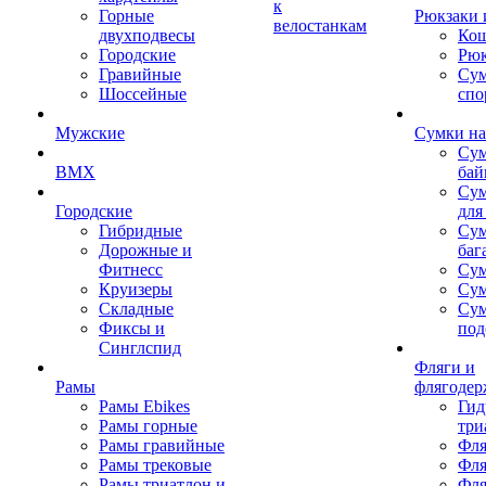
к
Горные
Рюкзаки 
велостанкам
двухподвесы
Кош
Городские
Рюк
Гравийные
Су
Шоссейные
спо
Мужские
Сумки на
Сум
BMX
бай
Сум
Городские
для
Гибридные
Сум
Дорожные и
баг
Фитнесс
Сум
Круизеры
Сум
Складные
Су
Фиксы и
под
Синглспид
Фляги и
Рамы
флягодер
Рамы Ebikes
Гид
Рамы горные
три
Рамы гравийные
Фля
Рамы трековые
Фля
Рамы триатлон и
Фля