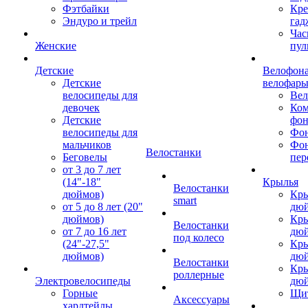
Фэтбайки
Кре
Эндуро и трейл
гад
Час
Женские
пул
Детские
Велофона
Детские
велофар
велосипеды для
Ве
девочек
Ком
Детские
фон
велосипеды для
Фон
мальчиков
Фо
Велостанки
Беговелы
пер
от 3 до 7 лет
(14"-18"
Крылья
Велостанки
дюймов)
Кры
smart
от 5 до 8 лет (20"
дю
дюймов)
Кры
Велостанки
от 7 до 16 лет
дю
под колесо
(24"-27,5"
Кры
дюймов)
дю
Велостанки
Кры
роллерные
Электровелосипеды
дю
Горные
Щи
Аксессуары
хардтейлы