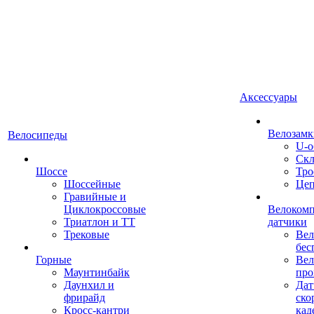
Аксессуары
Велозамк
Велосипеды
U-о
Скл
Шоссе
Тро
Шоссейные
Це
Гравийные и
Циклокроссовые
Велоком
Триатлон и ТТ
датчики
Трековые
Вел
бес
Горные
Вел
Маунтинбайк
про
Даунхил и
Дат
фрирайд
ско
Кросс-кантри
кад