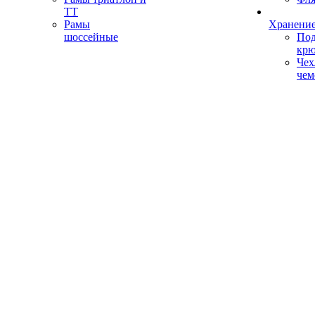
ТТ
Рамы
Хранение
шоссейные
Под
кр
Чех
чем