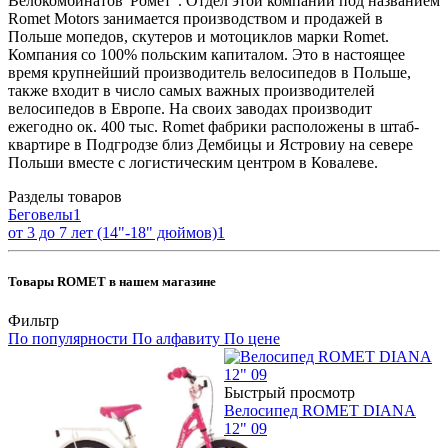
Велокомбинатов”Ромет". Отдел этой компании под названием
Romet Motors занимается производством и продажей в
Польше мопедов, скутеров и мотоциклов марки Romet.
Компания со 100% польским капиталом. Это в настоящее
время крупнейший производитель велосипедов в Польше,
также входит в число самых важных производителей
велосипедов в Европе. На своих заводах производит
ежегодно ок. 400 тыс. Romet фабрики расположены в штаб-
квартире в Подгродзе близ Дембицы и Ястровиу на севере
Польши вместе с логистическим центром в Ковалеве.
Разделы товаров
Беговелы
1
от 3 до 7 лет (14"-18" дюймов)
1
Товары ROMET в нашем магазине
Фильтр
По популярности
По алфавиту
По цене
Быстрый просмотр
Велосипед ROMET DIANA
12" 09