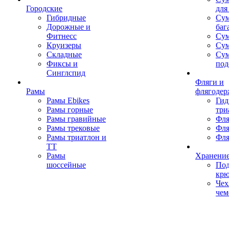
Городские
для
Гибридные
Сум
Дорожные и
баг
Фитнесс
Сум
Круизеры
Сум
Складные
Су
Фиксы и
под
Синглспид
Фляги и
Рамы
флягодер
Рамы Ebikes
Гид
Рамы горные
три
Рамы гравийные
Фля
Рамы трековые
Фля
Рамы триатлон и
Фля
ТТ
Рамы
Хранение
шоссейные
Под
кр
Чех
чем