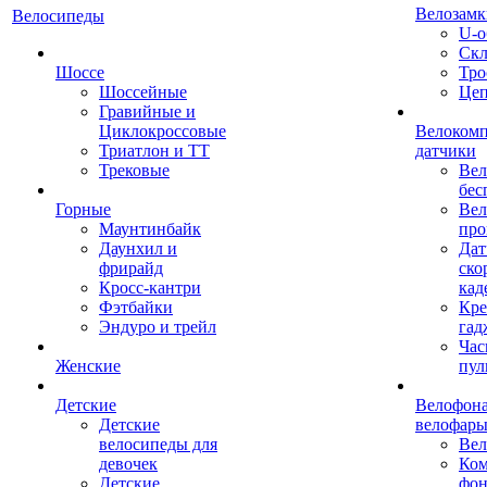
Велозамк
Велосипеды
U-о
Скл
Шоссе
Тро
Шоссейные
Це
Гравийные и
Циклокроссовые
Велоком
Триатлон и ТТ
датчики
Трековые
Вел
бес
Горные
Вел
Маунтинбайк
про
Даунхил и
Дат
фрирайд
ско
Кросс-кантри
кад
Фэтбайки
Кре
Эндуро и трейл
гад
Час
Женские
пул
Детские
Велофона
Детские
велофар
велосипеды для
Ве
девочек
Ком
Детские
фон