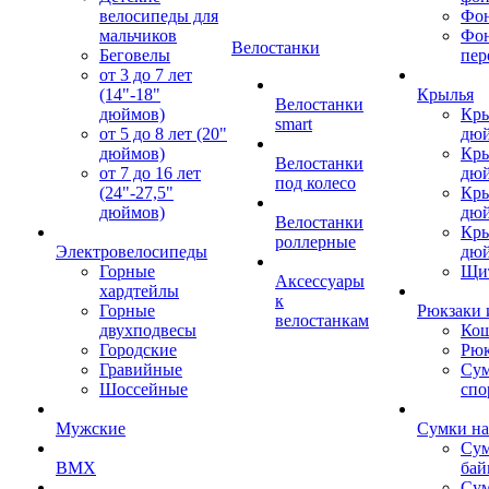
велосипеды для
Фон
мальчиков
Фо
Велостанки
Беговелы
пер
от 3 до 7 лет
(14"-18"
Крылья
Велостанки
дюймов)
Кры
smart
от 5 до 8 лет (20"
дю
дюймов)
Кры
Велостанки
от 7 до 16 лет
дю
под колесо
(24"-27,5"
Кры
дюймов)
дю
Велостанки
Кры
роллерные
Электровелосипеды
дю
Горные
Щи
Аксессуары
хардтейлы
к
Горные
Рюкзаки 
велостанкам
двухподвесы
Кош
Городские
Рюк
Гравийные
Су
Шоссейные
спо
Мужские
Сумки на
Сум
BMX
бай
Сум