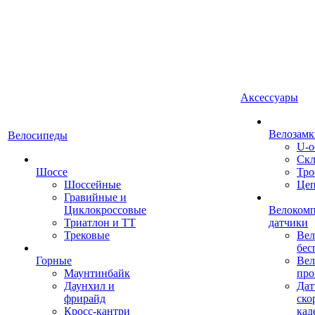
Аксессуары
Велозамк
Велосипеды
U-о
Скл
Шоссе
Тро
Шоссейные
Це
Гравийные и
Циклокроссовые
Велоком
Триатлон и ТТ
датчики
Трековые
Вел
бес
Горные
Вел
Маунтинбайк
про
Даунхил и
Дат
фрирайд
ско
Кросс-кантри
кад