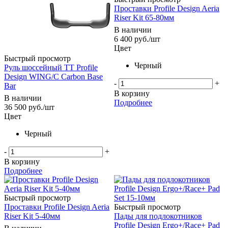
Проставки Profile Design Aeria
Riser Kit 65-80мм
В наличии
6 400
руб.
/шт
Цвет
Быстрый просмотр
Черный
Руль шоссейный ТТ Profile
Design WING/С Carbon Base
-
+
Bar
В корзину
В наличии
Подробнее
36 500
руб.
/шт
Цвет
Черный
-
+
В корзину
Подробнее
Быстрый просмотр
Проставки Profile Design Aeria
Быстрый просмотр
Riser Kit 5-40мм
Пады для подлокотников
Profile Design Ergo+/Race+ Pad