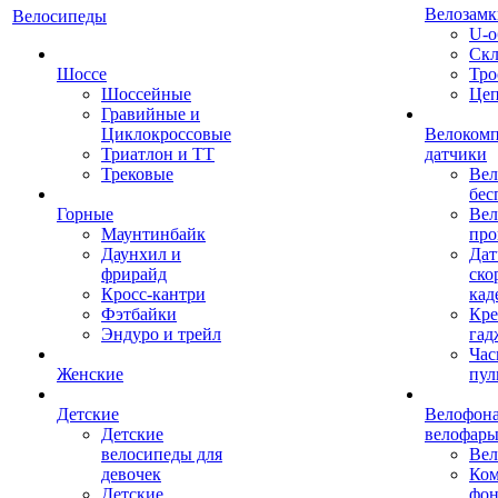
Велозамк
Велосипеды
U-о
Скл
Шоссе
Тро
Шоссейные
Це
Гравийные и
Циклокроссовые
Велоком
Триатлон и ТТ
датчики
Трековые
Вел
бес
Горные
Вел
Маунтинбайк
про
Даунхил и
Дат
фрирайд
ско
Кросс-кантри
кад
Фэтбайки
Кре
Эндуро и трейл
гад
Час
Женские
пул
Детские
Велофона
Детские
велофар
велосипеды для
Ве
девочек
Ком
Детские
фон