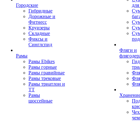
Городские
для
Гибридные
Сум
Дорожные и
баг
Фитнесс
Сум
Круизеры
Сум
Складные
Су
Фиксы и
под
Синглспид
Фляги и
Рамы
флягодер
Рамы Ebikes
Гид
Рамы горные
три
Рамы гравийные
Фля
Рамы трековые
Фля
Рамы триатлон и
Фля
ТТ
Рамы
Хранение
шоссейные
Под
кр
Чех
чем