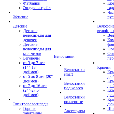
Фэтбайки
Кре
Эндуро и трейл
гад
Час
Женские
пул
Детские
Велофона
Детские
велофар
велосипеды для
Ве
девочек
Ком
Детские
фон
велосипеды для
Фон
мальчиков
Фо
Велостанки
Беговелы
пер
от 3 до 7 лет
(14"-18"
Крылья
Велостанки
дюймов)
Кры
smart
от 5 до 8 лет (20"
дю
дюймов)
Кры
Велостанки
от 7 до 16 лет
дю
под колесо
(24"-27,5"
Кры
дюймов)
дю
Велостанки
Кры
роллерные
Электровелосипеды
дю
Горные
Щи
Аксессуары
хардтейлы