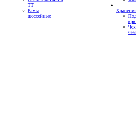
ТТ
Рамы
Хранение
шоссейные
Под
кр
Чех
чем