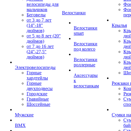
велосипеды для
Фон
мальчиков
Фо
Велостанки
Беговелы
пер
от 3 до 7 лет
(14"-18"
Крылья
Велостанки
дюймов)
Кры
smart
от 5 до 8 лет (20"
дю
дюймов)
Кры
Велостанки
от 7 до 16 лет
дю
под колесо
(24"-27,5"
Кры
дюймов)
дю
Велостанки
Кры
роллерные
Электровелосипеды
дю
Горные
Щи
Аксессуары
хардтейлы
к
Горные
Рюкзаки 
велостанкам
двухподвесы
Кош
Городские
Рюк
Гравийные
Су
Шоссейные
спо
Мужские
Сумки на
Сум
BMX
бай
Сум