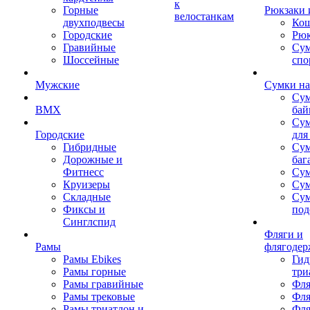
к
Горные
Рюкзаки 
велостанкам
двухподвесы
Кош
Городские
Рюк
Гравийные
Су
Шоссейные
спо
Мужские
Сумки на
Сум
BMX
бай
Сум
Городские
для
Гибридные
Сум
Дорожные и
баг
Фитнесс
Сум
Круизеры
Сум
Складные
Су
Фиксы и
под
Синглспид
Фляги и
Рамы
флягодер
Рамы Ebikes
Гид
Рамы горные
три
Рамы гравийные
Фля
Рамы трековые
Фля
Рамы триатлон и
Фля