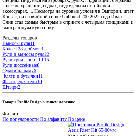
специализируемся на аэробарах, рулях, гидратации, стержнях,
колесах, хранении, седлах, подседельных стойках и
аксессуарах. ... Несмотря на суровые условия в Эмпории, штат
Канзас, на гравийной гонке Unbound 200 2022 года Ивар
Слик стал самым быстрым в спринте с четырьмя гонщиками и
выиграл мужскую гонку.
Разделы товаров
Выносы руля
11
Колеса 28 дюймов
3
Рули и выносы руля
22
Рули триатлон и ТТ
15
Рули шоссейные
8
Сумки на раму
6
Фляги и бутылки
11
Флягодержатели
10
Штыри
2
Товары Profile Design в нашем магазине
Фильтр
По популярности
По алфавиту
По цене
Быстрый просмотр