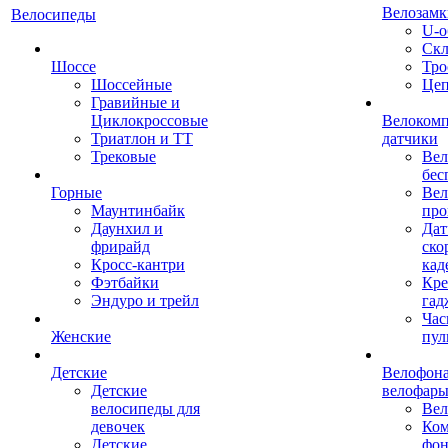
Велозамк
Велосипеды
U-о
Скл
Шоссе
Тро
Шоссейные
Це
Гравийные и
Циклокроссовые
Велоком
Триатлон и ТТ
датчики
Трековые
Вел
бес
Горные
Вел
Маунтинбайк
про
Даунхил и
Дат
фрирайд
ско
Кросс-кантри
кад
Фэтбайки
Кре
Эндуро и трейл
гад
Час
Женские
пул
Детские
Велофона
Детские
велофар
велосипеды для
Ве
девочек
Ком
Детские
фон