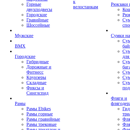
к
Горные
Рюкзаки 
велостанкам
двухподвесы
Кош
Городские
Рюк
Гравийные
Су
Шоссейные
спо
Мужские
Сумки на
Сум
BMX
бай
Сум
Городские
для
Гибридные
Сум
Дорожные и
баг
Фитнесс
Сум
Круизеры
Сум
Складные
Су
Фиксы и
под
Синглспид
Фляги и
Рамы
флягодер
Рамы Ebikes
Гид
Рамы горные
три
Рамы гравийные
Фля
Рамы трековые
Фля
Рамы триатлон и
Фля