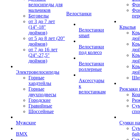
велосипеды для
Фон
мальчиков
Фо
Велостанки
Беговелы
пер
от 3 до 7 лет
(14"-18"
Крылья
Велостанки
дюймов)
Кры
smart
от 5 до 8 лет (20"
дю
дюймов)
Кры
Велостанки
от 7 до 16 лет
дю
под колесо
(24"-27,5"
Кры
дюймов)
дю
Велостанки
Кры
роллерные
Электровелосипеды
дю
Горные
Щи
Аксессуары
хардтейлы
к
Горные
Рюкзаки 
велостанкам
двухподвесы
Кош
Городские
Рюк
Гравийные
Су
Шоссейные
спо
Мужские
Сумки на
Сум
BMX
бай
Сум