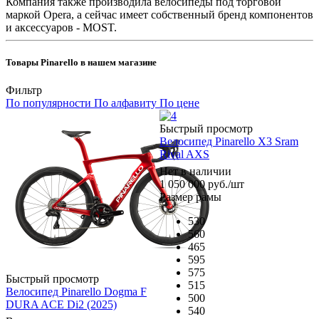
Компания также производила велосипеды под торговой
маркой Opera, а сейчас имеет собственный бренд компонентов
и аксессуаров - MOST.
Товары Pinarello в нашем магазине
Фильтр
По популярности
По алфавиту
По цене
Быстрый просмотр
Велосипед Pinarello X3 Sram
Rival AXS
Нет в наличии
1 050 000
руб.
/шт
Размер рамы
530
560
465
595
575
Быстрый просмотр
515
Велосипед Pinarello Dogma F
500
DURA ACE Di2 (2025)
540