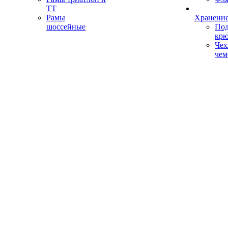
ТТ
Рамы
Хранение
шоссейные
Под
кр
Чех
чем