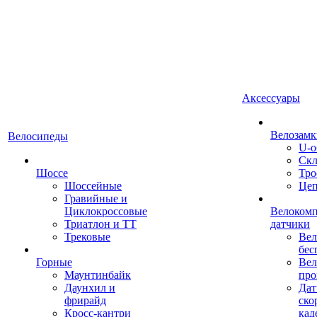
Аксессуары
Велозамк
Велосипеды
U-о
Скл
Шоссе
Тро
Шоссейные
Це
Гравийные и
Циклокроссовые
Велоком
Триатлон и ТТ
датчики
Трековые
Вел
бес
Горные
Вел
Маунтинбайк
про
Даунхил и
Дат
фрирайд
ско
Кросс-кантри
кад