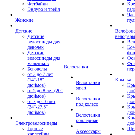
Фэтбайки
Кре
Эндуро и трейл
гад
Час
Женские
пул
Детские
Велофона
Детские
велофар
велосипеды для
Ве
девочек
Ком
Детские
фон
велосипеды для
Фон
мальчиков
Фо
Велостанки
Беговелы
пер
от 3 до 7 лет
(14"-18"
Крылья
Велостанки
дюймов)
Кры
smart
от 5 до 8 лет (20"
дю
дюймов)
Кры
Велостанки
от 7 до 16 лет
дю
под колесо
(24"-27,5"
Кры
дюймов)
дю
Велостанки
Кры
роллерные
Электровелосипеды
дю
Горные
Щи
Аксессуары
хардтейлы