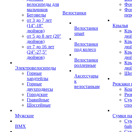
велосипеды для
Фон
мальчиков
Фо
Велостанки
Беговелы
пер
от 3 до 7 лет
(14"-18"
Крылья
Велостанки
дюймов)
Кры
smart
от 5 до 8 лет (20"
дю
дюймов)
Кры
Велостанки
от 7 до 16 лет
дю
под колесо
(24"-27,5"
Кры
дюймов)
дю
Велостанки
Кры
роллерные
Электровелосипеды
дю
Горные
Щи
Аксессуары
хардтейлы
к
Горные
Рюкзаки 
велостанкам
двухподвесы
Кош
Городские
Рюк
Гравийные
Су
Шоссейные
спо
Мужские
Сумки на
Сум
BMX
бай
Сум