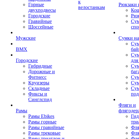
к
Горные
Рюкзаки 
велостанкам
двухподвесы
Кош
Городские
Рюк
Гравийные
Су
Шоссейные
спо
Мужские
Сумки на
Сум
BMX
бай
Сум
Городские
для
Гибридные
Сум
Дорожные и
баг
Фитнесс
Сум
Круизеры
Сум
Складные
Су
Фиксы и
под
Синглспид
Фляги и
Рамы
флягодер
Рамы Ebikes
Гид
Рамы горные
три
Рамы гравийные
Фля
Рамы трековые
Фля
Рамы триатлон и
Фля