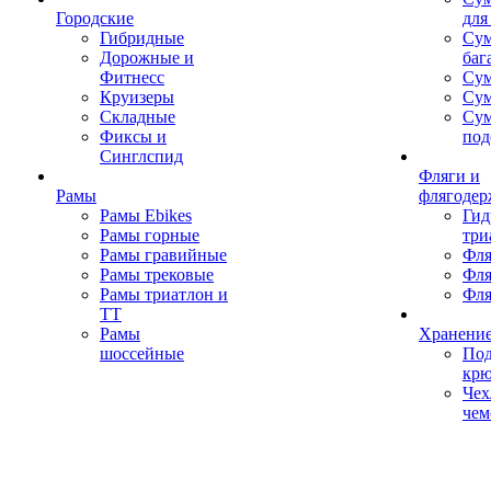
Городские
для
Гибридные
Сум
Дорожные и
баг
Фитнесс
Сум
Круизеры
Сум
Складные
Су
Фиксы и
под
Синглспид
Фляги и
Рамы
флягодер
Рамы Ebikes
Гид
Рамы горные
три
Рамы гравийные
Фля
Рамы трековые
Фля
Рамы триатлон и
Фля
ТТ
Рамы
Хранение
шоссейные
Под
кр
Чех
чем