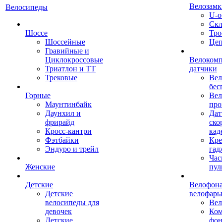
Велозамк
Велосипеды
U-о
Скл
Шоссе
Тро
Шоссейные
Це
Гравийные и
Циклокроссовые
Велоком
Триатлон и ТТ
датчики
Трековые
Вел
бес
Горные
Вел
Маунтинбайк
про
Даунхил и
Дат
фрирайд
ско
Кросс-кантри
кад
Фэтбайки
Кре
Эндуро и трейл
гад
Час
Женские
пул
Детские
Велофона
Детские
велофар
велосипеды для
Ве
девочек
Ком
Детские
фон