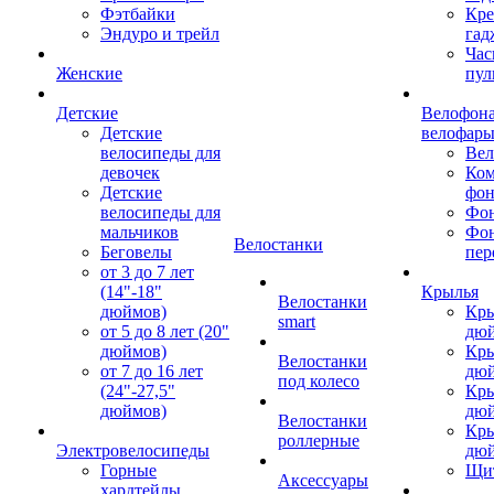
Фэтбайки
Кре
Эндуро и трейл
гад
Час
Женские
пул
Детские
Велофона
Детские
велофар
велосипеды для
Ве
девочек
Ком
Детские
фон
велосипеды для
Фон
мальчиков
Фо
Велостанки
Беговелы
пер
от 3 до 7 лет
(14"-18"
Крылья
Велостанки
дюймов)
Кры
smart
от 5 до 8 лет (20"
дю
дюймов)
Кры
Велостанки
от 7 до 16 лет
дю
под колесо
(24"-27,5"
Кры
дюймов)
дю
Велостанки
Кры
роллерные
Электровелосипеды
дю
Горные
Щи
Аксессуары
хардтейлы