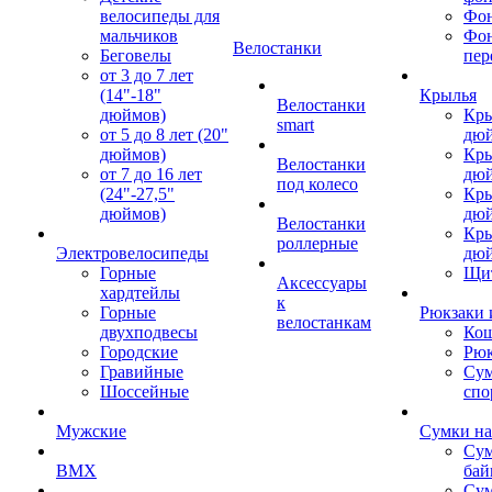
велосипеды для
Фон
мальчиков
Фо
Велостанки
Беговелы
пер
от 3 до 7 лет
(14"-18"
Крылья
Велостанки
дюймов)
Кры
smart
от 5 до 8 лет (20"
дю
дюймов)
Кры
Велостанки
от 7 до 16 лет
дю
под колесо
(24"-27,5"
Кры
дюймов)
дю
Велостанки
Кры
роллерные
Электровелосипеды
дю
Горные
Щи
Аксессуары
хардтейлы
к
Горные
Рюкзаки 
велостанкам
двухподвесы
Кош
Городские
Рюк
Гравийные
Су
Шоссейные
спо
Мужские
Сумки на
Сум
BMX
бай
Сум