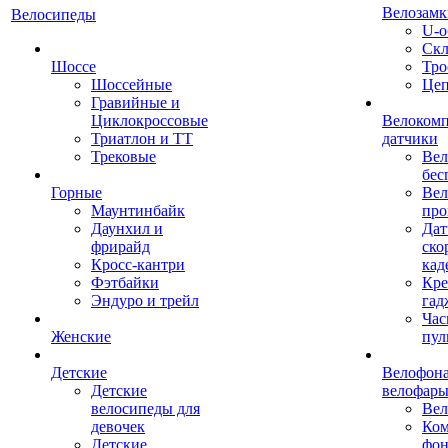
Велозамк
Велосипеды
U-о
Скл
Шоссе
Тро
Шоссейные
Це
Гравийные и
Циклокроссовые
Велоком
Триатлон и ТТ
датчики
Трековые
Вел
бес
Горные
Вел
Маунтинбайк
про
Даунхил и
Дат
фрирайд
ско
Кросс-кантри
кад
Фэтбайки
Кре
Эндуро и трейл
гад
Час
Женские
пул
Детские
Велофона
Детские
велофар
велосипеды для
Ве
девочек
Ком
Детские
фон