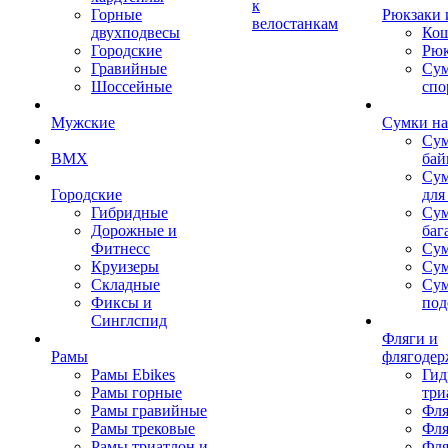
к
Горные
Рюкзаки 
велостанкам
двухподвесы
Кош
Городские
Рюк
Гравийные
Су
Шоссейные
спо
Мужские
Сумки на
Сум
BMX
бай
Сум
Городские
для
Гибридные
Сум
Дорожные и
баг
Фитнесс
Сум
Круизеры
Сум
Складные
Су
Фиксы и
под
Синглспид
Фляги и
Рамы
флягодер
Рамы Ebikes
Гид
Рамы горные
три
Рамы гравийные
Фля
Рамы трековые
Фля
Рамы триатлон и
Фля