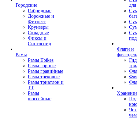
Городские
для
Гибридные
Сум
Дорожные и
баг
Фитнесс
Сум
Круизеры
Сум
Складные
Су
Фиксы и
под
Синглспид
Фляги и
Рамы
флягодер
Рамы Ebikes
Гид
Рамы горные
три
Рамы гравийные
Фля
Рамы трековые
Фля
Рамы триатлон и
Фля
ТТ
Рамы
Хранение
шоссейные
Под
кр
Чех
чем