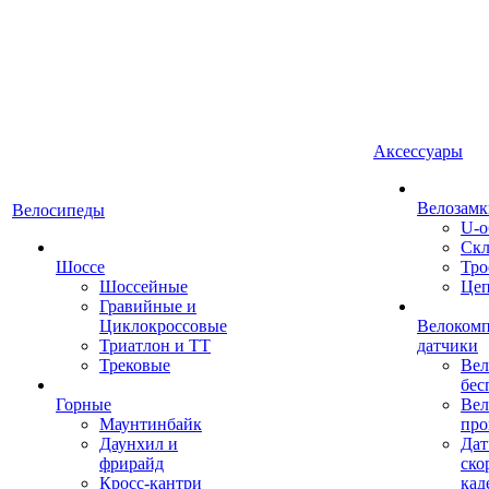
Аксессуары
Велозамк
Велосипеды
U-о
Скл
Шоссе
Тро
Шоссейные
Це
Гравийные и
Циклокроссовые
Велоком
Триатлон и ТТ
датчики
Трековые
Вел
бес
Горные
Вел
Маунтинбайк
про
Даунхил и
Дат
фрирайд
ско
Кросс-кантри
кад