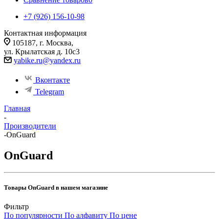
+7 (926) 156-10-98
Контактная информация
105187, г. Москва,
ул. Крылатская д. 10с3
yabike.ru@yandex.ru
Вконтакте
Telegram
Главная
-
Производители
-
OnGuard
OnGuard
Товары OnGuard в нашем магазине
Фильтр
По популярности
По алфавиту
По цене