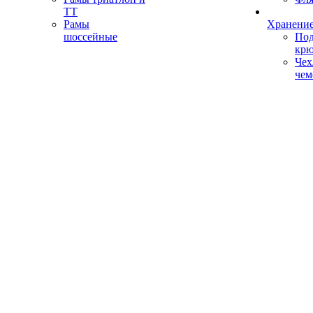
ТТ
Рамы
Хранение
шоссейные
Под
кр
Чех
чем