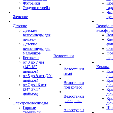
Фэтбайки
Кре
Эндуро и трейл
гад
Час
Женские
пул
Детские
Велофона
Детские
велофар
велосипеды для
Ве
девочек
Ком
Детские
фон
велосипеды для
Фон
мальчиков
Фо
Велостанки
Беговелы
пер
от 3 до 7 лет
(14"-18"
Крылья
Велостанки
дюймов)
Кры
smart
от 5 до 8 лет (20"
дю
дюймов)
Кры
Велостанки
от 7 до 16 лет
дю
под колесо
(24"-27,5"
Кры
дюймов)
дю
Велостанки
Кры
роллерные
Электровелосипеды
дю
Горные
Щи
Аксессуары
хардтейлы