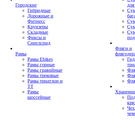
Городские
для
Гибридные
Сум
Дорожные и
баг
Фитнесс
Сум
Круизеры
Сум
Складные
Су
Фиксы и
под
Синглспид
Фляги и
Рамы
флягодер
Рамы Ebikes
Гид
Рамы горные
три
Рамы гравийные
Фля
Рамы трековые
Фля
Рамы триатлон и
Фля
ТТ
Рамы
Хранение
шоссейные
Под
кр
Чех
чем