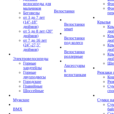
велосипеды для
Фон
мальчиков
Фо
Велостанки
Беговелы
пер
от 3 до 7 лет
(14"-18"
Крылья
Велостанки
дюймов)
Кры
smart
от 5 до 8 лет (20"
дю
дюймов)
Кры
Велостанки
от 7 до 16 лет
дю
под колесо
(24"-27,5"
Кры
дюймов)
дю
Велостанки
Кры
роллерные
Электровелосипеды
дю
Горные
Щи
Аксессуары
хардтейлы
к
Горные
Рюкзаки 
велостанкам
двухподвесы
Кош
Городские
Рюк
Гравийные
Су
Шоссейные
спо
Мужские
Сумки на
Сум
BMX
бай
Сум