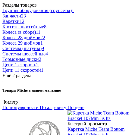
Разделы товаров
Группы оборудования (групсеты)
1
Запчасти
23
Каретки
12
Кассеты шоссейные
8
Колеса (в сборе)
11
Колеса 28 дюймов
22
Колеса 29 дюймов
1
Системы (шатуны)
9
Системы шоссейные
4
Тормозные диски
2
Цепи 1 скорость
2
Цепи 11 скоростей
1
Ещё 2 раздела
Товары Miche в нашем магазине
Фильтр
По популярности
По алфавиту
По цене
Быстрый просмотр
Каретка Miche Team Bottom
Bracket 107Mm Jis Ita