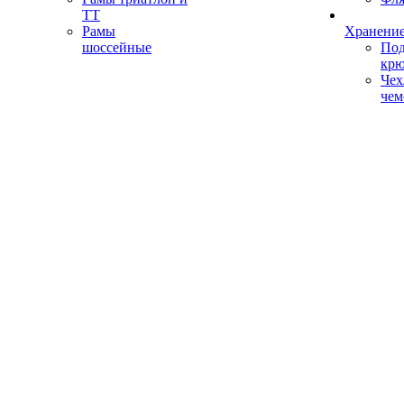
ТТ
Рамы
Хранение
шоссейные
Под
кр
Чех
чем