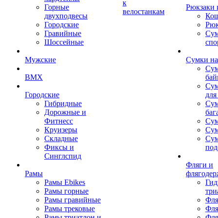
к
Горные
Рюкзаки 
велостанкам
двухподвесы
Кош
Городские
Рюк
Гравийные
Су
Шоссейные
спо
Мужские
Сумки на
Сум
BMX
бай
Сум
Городские
для
Гибридные
Сум
Дорожные и
баг
Фитнесс
Сум
Круизеры
Сум
Складные
Су
Фиксы и
под
Синглспид
Фляги и
Рамы
флягодер
Рамы Ebikes
Гид
Рамы горные
три
Рамы гравийные
Фля
Рамы трековые
Фля
Рамы триатлон и
Фля