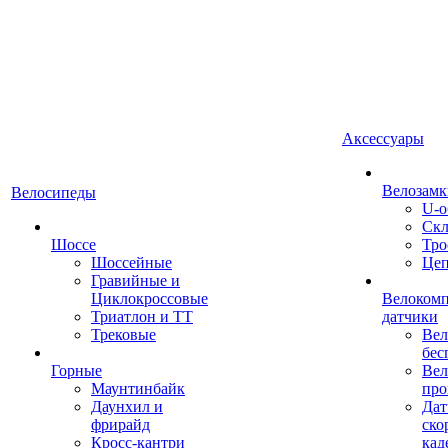
Аксессуары
Велозамк
Велосипеды
U-о
Скл
Шоссе
Тро
Шоссейные
Це
Гравийные и
Циклокроссовые
Велоком
Триатлон и ТТ
датчики
Трековые
Вел
бес
Горные
Вел
Маунтинбайк
про
Даунхил и
Дат
фрирайд
ско
Кросс-кантри
кад