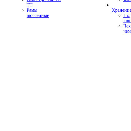
ТТ
Рамы
Хранение
шоссейные
Под
кр
Чех
чем