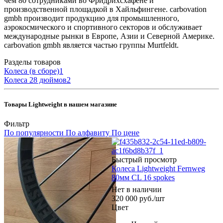
чем 80 сотрудниками во Фридрихсхафене и
производственной площадкой в ​​Хайльфингене. carbovation
gmbh производит продукцию для промышленного,
аэрокосмического и спортивного секторов и обслуживает
международные рынки в Европе, Азии и Северной Америке.
carbovation gmbh является частью группы Murtfeldt.
Разделы товаров
Колеса (в сборе)
1
Колеса 28 дюймов
2
Товары Lightweight в нашем магазине
Фильтр
По популярности
По алфавиту
По цене
Быстрый просмотр
Колеса Lightweight Fernweg
80мм CL 16 spokes
Нет в наличии
320 000
руб.
/шт
Цвет