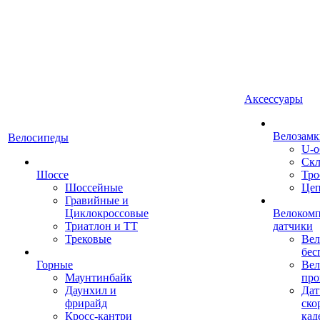
Аксессуары
Велозамк
Велосипеды
U-о
Скл
Шоссе
Тро
Шоссейные
Це
Гравийные и
Циклокроссовые
Велоком
Триатлон и ТТ
датчики
Трековые
Вел
бес
Горные
Вел
Маунтинбайк
про
Даунхил и
Дат
фрирайд
ско
Кросс-кантри
кад