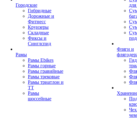
Городские
для
Гибридные
Сум
Дорожные и
баг
Фитнесс
Сум
Круизеры
Сум
Складные
Су
Фиксы и
под
Синглспид
Фляги и
Рамы
флягодер
Рамы Ebikes
Гид
Рамы горные
три
Рамы гравийные
Фля
Рамы трековые
Фля
Рамы триатлон и
Фля
ТТ
Рамы
Хранение
шоссейные
Под
кр
Чех
чем