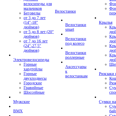
велосипеды для
Фон
мальчиков
Фо
Велостанки
Беговелы
пер
от 3 до 7 лет
(14"-18"
Крылья
Велостанки
дюймов)
Кры
smart
от 5 до 8 лет (20"
дю
дюймов)
Кры
Велостанки
от 7 до 16 лет
дю
под колесо
(24"-27,5"
Кры
дюймов)
дю
Велостанки
Кры
роллерные
Электровелосипеды
дю
Горные
Щи
Аксессуары
хардтейлы
к
Горные
Рюкзаки 
велостанкам
двухподвесы
Кош
Городские
Рюк
Гравийные
Су
Шоссейные
спо
Мужские
Сумки на
Сум
BMX
бай
Сум