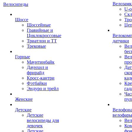
Велозамк
Велосипеды
U-о
Скл
Шоссе
Тро
Шоссейные
Це
Гравийные и
Циклокроссовые
Велоком
Триатлон и ТТ
датчики
Трековые
Вел
бес
Горные
Вел
Маунтинбайк
про
Даунхил и
Дат
фрирайд
ско
Кросс-кантри
кад
Фэтбайки
Кре
Эндуро и трейл
гад
Час
Женские
пул
Детские
Велофона
Детские
велофар
велосипеды для
Ве
девочек
Ком
Детские
фон