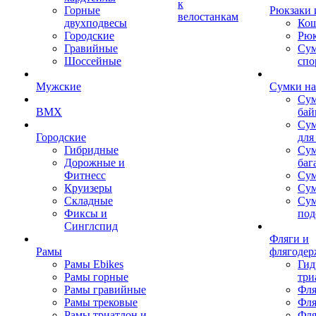
к
Горные
Рюкзаки 
велостанкам
двухподвесы
Кош
Городские
Рюк
Гравийные
Су
Шоссейные
спо
Мужские
Сумки на
Сум
BMX
бай
Сум
Городские
для
Гибридные
Сум
Дорожные и
баг
Фитнесс
Сум
Круизеры
Сум
Складные
Су
Фиксы и
под
Синглспид
Фляги и
Рамы
флягодер
Рамы Ebikes
Гид
Рамы горные
три
Рамы гравийные
Фля
Рамы трековые
Фля
Рамы триатлон и
Фля