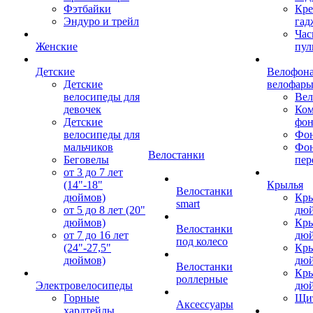
Фэтбайки
Кре
Эндуро и трейл
гад
Час
Женские
пул
Детские
Велофона
Детские
велофар
велосипеды для
Ве
девочек
Ком
Детские
фон
велосипеды для
Фон
мальчиков
Фо
Велостанки
Беговелы
пер
от 3 до 7 лет
(14"-18"
Крылья
Велостанки
дюймов)
Кры
smart
от 5 до 8 лет (20"
дю
дюймов)
Кры
Велостанки
от 7 до 16 лет
дю
под колесо
(24"-27,5"
Кры
дюймов)
дю
Велостанки
Кры
роллерные
Электровелосипеды
дю
Горные
Щи
Аксессуары
хардтейлы