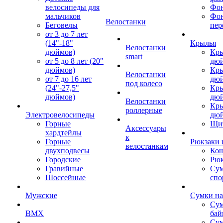
велосипеды для
Фон
мальчиков
Фо
Велостанки
Беговелы
пер
от 3 до 7 лет
(14"-18"
Крылья
Велостанки
дюймов)
Кры
smart
от 5 до 8 лет (20"
дю
дюймов)
Кры
Велостанки
от 7 до 16 лет
дю
под колесо
(24"-27,5"
Кры
дюймов)
дю
Велостанки
Кры
роллерные
Электровелосипеды
дю
Горные
Щи
Аксессуары
хардтейлы
к
Горные
Рюкзаки 
велостанкам
двухподвесы
Кош
Городские
Рюк
Гравийные
Су
Шоссейные
спо
Мужские
Сумки на
Сум
BMX
бай
Сум