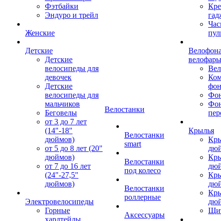
Фэтбайки
Кре
Эндуро и трейл
гад
Час
Женские
пул
Детские
Велофона
Детские
велофар
велосипеды для
Ве
девочек
Ком
Детские
фон
велосипеды для
Фон
мальчиков
Фо
Велостанки
Беговелы
пер
от 3 до 7 лет
(14"-18"
Крылья
Велостанки
дюймов)
Кры
smart
от 5 до 8 лет (20"
дю
дюймов)
Кры
Велостанки
от 7 до 16 лет
дю
под колесо
(24"-27,5"
Кры
дюймов)
дю
Велостанки
Кры
роллерные
Электровелосипеды
дю
Горные
Щи
Аксессуары
хардтейлы