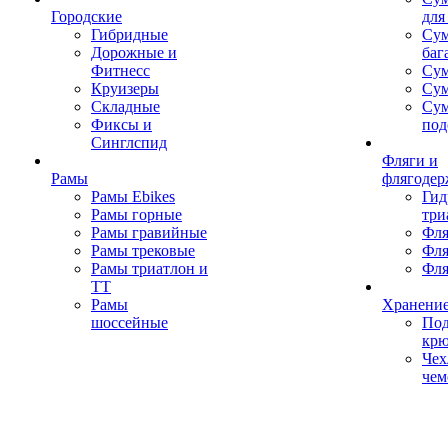
Городские
для
Гибридные
Сум
Дорожные и
баг
Фитнесс
Сум
Круизеры
Сум
Складные
Су
Фиксы и
под
Синглспид
Фляги и
Рамы
флягодер
Рамы Ebikes
Гид
Рамы горные
три
Рамы гравийные
Фля
Рамы трековые
Фля
Рамы триатлон и
Фля
ТТ
Рамы
Хранение
шоссейные
Под
кр
Чех
чем