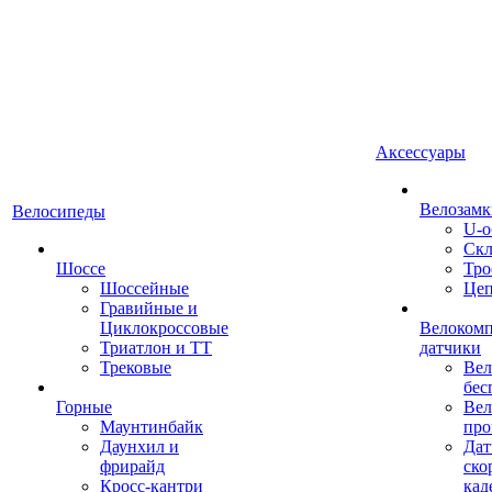
Аксессуары
Велозамк
Велосипеды
U-о
Скл
Шоссе
Тро
Шоссейные
Це
Гравийные и
Циклокроссовые
Велоком
Триатлон и ТТ
датчики
Трековые
Вел
бес
Горные
Вел
Маунтинбайк
про
Даунхил и
Дат
фрирайд
ско
Кросс-кантри
кад