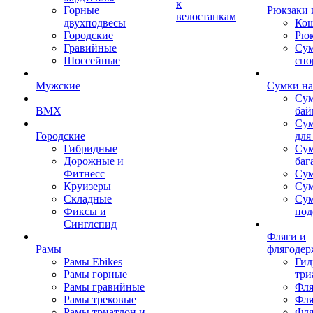
к
Горные
Рюкзаки 
велостанкам
двухподвесы
Кош
Городские
Рюк
Гравийные
Су
Шоссейные
спо
Мужские
Сумки на
Сум
BMX
бай
Сум
Городские
для
Гибридные
Сум
Дорожные и
баг
Фитнесс
Сум
Круизеры
Сум
Складные
Су
Фиксы и
под
Синглспид
Фляги и
Рамы
флягодер
Рамы Ebikes
Гид
Рамы горные
три
Рамы гравийные
Фля
Рамы трековые
Фля
Рамы триатлон и
Фля