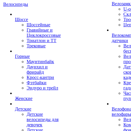
Велозамк
Велосипеды
U-о
Скл
Шоссе
Тро
Шоссейные
Це
Гравийные и
Циклокроссовые
Велоком
Триатлон и ТТ
датчики
Трековые
Вел
бес
Горные
Вел
Маунтинбайк
про
Даунхил и
Дат
фрирайд
ско
Кросс-кантри
кад
Фэтбайки
Кре
Эндуро и трейл
гад
Час
Женские
пул
Детские
Велофона
Детские
велофар
велосипеды для
Ве
девочек
Ком
Детские
фон