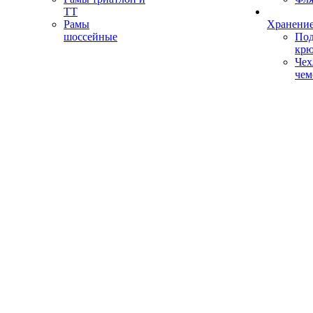
ТТ
Рамы
Хранение
шоссейные
Под
кр
Чех
чем