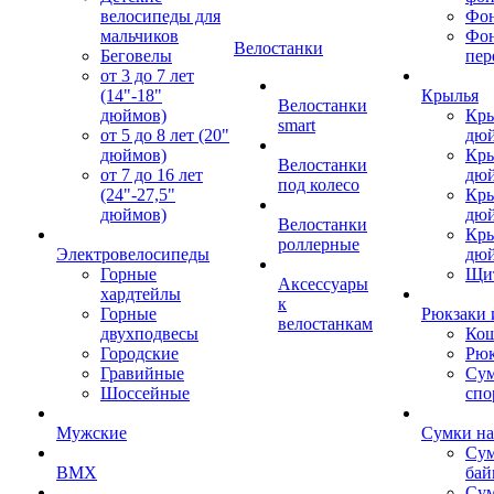
велосипеды для
Фон
мальчиков
Фо
Велостанки
Беговелы
пер
от 3 до 7 лет
(14"-18"
Крылья
Велостанки
дюймов)
Кры
smart
от 5 до 8 лет (20"
дю
дюймов)
Кры
Велостанки
от 7 до 16 лет
дю
под колесо
(24"-27,5"
Кры
дюймов)
дю
Велостанки
Кры
роллерные
Электровелосипеды
дю
Горные
Щи
Аксессуары
хардтейлы
к
Горные
Рюкзаки 
велостанкам
двухподвесы
Кош
Городские
Рюк
Гравийные
Су
Шоссейные
спо
Мужские
Сумки на
Сум
BMX
бай
Сум