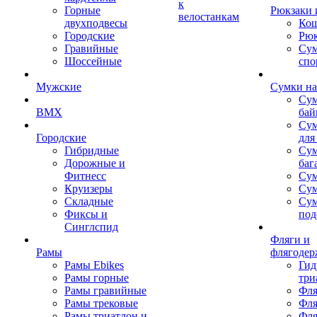
к
Горные
Рюкзаки 
велостанкам
двухподвесы
Кош
Городские
Рюк
Гравийные
Су
Шоссейные
спо
Мужские
Сумки на
Сум
BMX
бай
Сум
Городские
для
Гибридные
Сум
Дорожные и
баг
Фитнесс
Сум
Круизеры
Сум
Складные
Су
Фиксы и
под
Синглспид
Фляги и
Рамы
флягодер
Рамы Ebikes
Гид
Рамы горные
три
Рамы гравийные
Фля
Рамы трековые
Фля
Рамы триатлон и
Фля