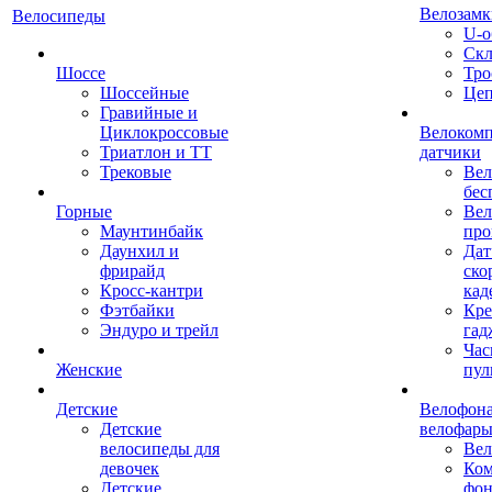
Велозамк
Велосипеды
U-о
Скл
Шоссе
Тро
Шоссейные
Це
Гравийные и
Циклокроссовые
Велоком
Триатлон и ТТ
датчики
Трековые
Вел
бес
Горные
Вел
Маунтинбайк
про
Даунхил и
Дат
фрирайд
ско
Кросс-кантри
кад
Фэтбайки
Кре
Эндуро и трейл
гад
Час
Женские
пул
Детские
Велофона
Детские
велофар
велосипеды для
Ве
девочек
Ком
Детские
фон