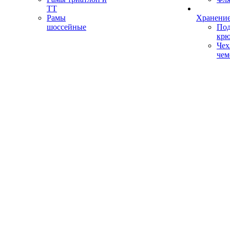
ТТ
Рамы
Хранение
шоссейные
Под
кр
Чех
чем