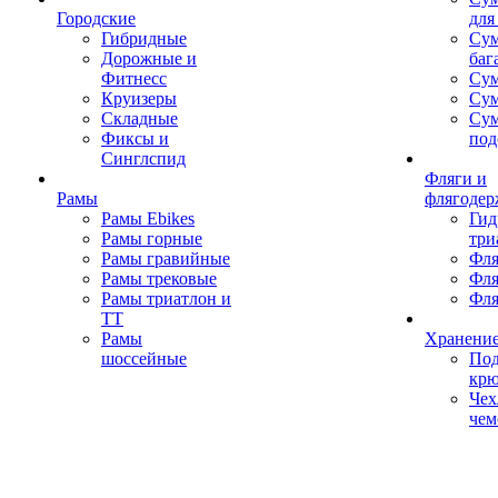
Городские
для
Гибридные
Сум
Дорожные и
баг
Фитнесс
Сум
Круизеры
Сум
Складные
Су
Фиксы и
под
Синглспид
Фляги и
Рамы
флягодер
Рамы Ebikes
Гид
Рамы горные
три
Рамы гравийные
Фля
Рамы трековые
Фля
Рамы триатлон и
Фля
ТТ
Рамы
Хранение
шоссейные
Под
кр
Чех
чем