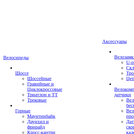
Аксессуары
Велозамк
Велосипеды
U-о
Скл
Шоссе
Тро
Шоссейные
Це
Гравийные и
Циклокроссовые
Велоком
Триатлон и ТТ
датчики
Трековые
Вел
бес
Горные
Вел
Маунтинбайк
про
Даунхил и
Дат
фрирайд
ско
Кросс-кантри
кад