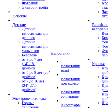
Фэтбайки
Кре
Эндуро и трейл
гад
Час
Женские
пул
Детские
Велофона
Детские
велофар
велосипеды для
Ве
девочек
Ком
Детские
фон
велосипеды для
Фон
мальчиков
Фо
Велостанки
Беговелы
пер
от 3 до 7 лет
(14"-18"
Крылья
Велостанки
дюймов)
Кры
smart
от 5 до 8 лет (20"
дю
дюймов)
Кры
Велостанки
от 7 до 16 лет
дю
под колесо
(24"-27,5"
Кры
дюймов)
дю
Велостанки
Кры
роллерные
Электровелосипеды
дю
Горные
Щи
Аксессуары
хардтейлы