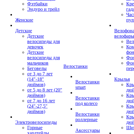
Фэтбайки
Кре
Эндуро и трейл
гад
Час
Женские
пул
Детские
Велофона
Детские
велофар
велосипеды для
Ве
девочек
Ком
Детские
фон
велосипеды для
Фон
мальчиков
Фо
Велостанки
Беговелы
пер
от 3 до 7 лет
(14"-18"
Крылья
Велостанки
дюймов)
Кры
smart
от 5 до 8 лет (20"
дю
дюймов)
Кры
Велостанки
от 7 до 16 лет
дю
под колесо
(24"-27,5"
Кры
дюймов)
дю
Велостанки
Кры
роллерные
Электровелосипеды
дю
Горные
Щи
Аксессуары
хардтейлы