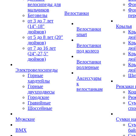
велосипеды для
Фон
мальчиков
Фо
Велостанки
Беговелы
пер
от 3 до 7 лет
(14"-18"
Крылья
Велостанки
дюймов)
Кры
smart
от 5 до 8 лет (20"
дю
дюймов)
Кры
Велостанки
от 7 до 16 лет
дю
под колесо
(24"-27,5"
Кры
дюймов)
дю
Велостанки
Кры
роллерные
Электровелосипеды
дю
Горные
Щи
Аксессуары
хардтейлы
к
Горные
Рюкзаки 
велостанкам
двухподвесы
Кош
Городские
Рюк
Гравийные
Су
Шоссейные
спо
Мужские
Сумки на
Сум
BMX
бай
Сум