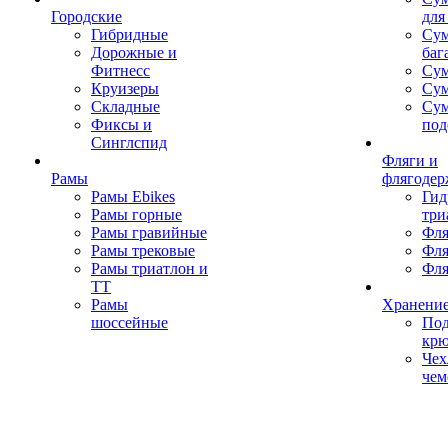
Городские
для
Гибридные
Сум
Дорожные и
баг
Фитнесс
Сум
Круизеры
Сум
Складные
Су
Фиксы и
под
Синглспид
Фляги и
Рамы
флягодер
Рамы Ebikes
Гид
Рамы горные
три
Рамы гравийные
Фля
Рамы трековые
Фля
Рамы триатлон и
Фля
ТТ
Рамы
Хранение
шоссейные
Под
кр
Чех
чем