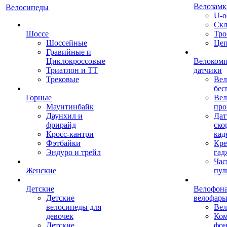
Велозамк
Велосипеды
U-о
Скл
Шоссе
Тро
Шоссейные
Це
Гравийные и
Циклокроссовые
Велоком
Триатлон и ТТ
датчики
Трековые
Вел
бес
Горные
Вел
Маунтинбайк
про
Даунхил и
Дат
фрирайд
ско
Кросс-кантри
кад
Фэтбайки
Кре
Эндуро и трейл
гад
Час
Женские
пул
Детские
Велофона
Детские
велофар
велосипеды для
Ве
девочек
Ком
Детские
фон