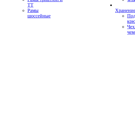
ТТ
Рамы
Хранение
шоссейные
Под
кр
Чех
чем