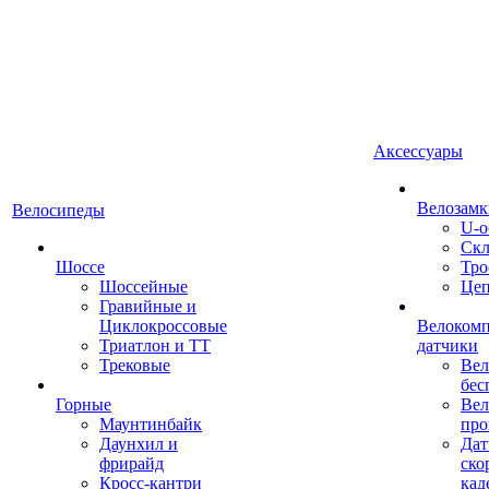
Аксессуары
Велозамк
Велосипеды
U-о
Скл
Шоссе
Тро
Шоссейные
Це
Гравийные и
Циклокроссовые
Велоком
Триатлон и ТТ
датчики
Трековые
Вел
бес
Горные
Вел
Маунтинбайк
про
Даунхил и
Дат
фрирайд
ско
Кросс-кантри
кад