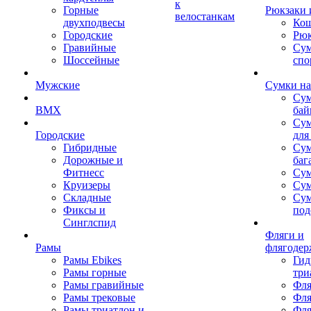
к
Горные
Рюкзаки 
велостанкам
двухподвесы
Кош
Городские
Рюк
Гравийные
Су
Шоссейные
спо
Мужские
Сумки на
Сум
BMX
бай
Сум
Городские
для
Гибридные
Сум
Дорожные и
баг
Фитнесс
Сум
Круизеры
Сум
Складные
Су
Фиксы и
под
Синглспид
Фляги и
Рамы
флягодер
Рамы Ebikes
Гид
Рамы горные
три
Рамы гравийные
Фля
Рамы трековые
Фля
Рамы триатлон и
Фля