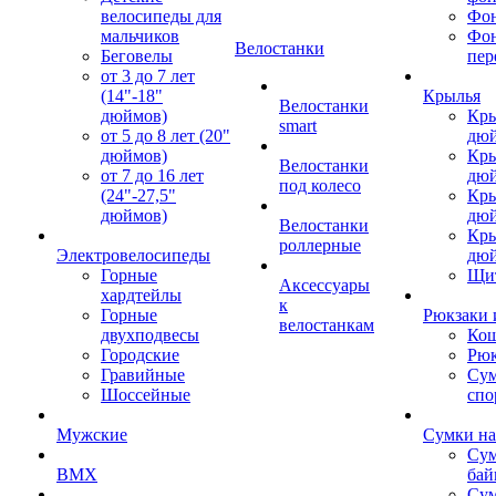
велосипеды для
Фон
мальчиков
Фо
Велостанки
Беговелы
пер
от 3 до 7 лет
(14"-18"
Крылья
Велостанки
дюймов)
Кры
smart
от 5 до 8 лет (20"
дю
дюймов)
Кры
Велостанки
от 7 до 16 лет
дю
под колесо
(24"-27,5"
Кры
дюймов)
дю
Велостанки
Кры
роллерные
Электровелосипеды
дю
Горные
Щи
Аксессуары
хардтейлы
к
Горные
Рюкзаки 
велостанкам
двухподвесы
Кош
Городские
Рюк
Гравийные
Су
Шоссейные
спо
Мужские
Сумки на
Сум
BMX
бай
Сум