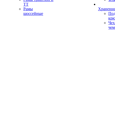
ТТ
Рамы
Хранение
шоссейные
Под
кр
Чех
чем