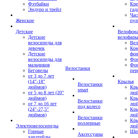
Фэтбайки
Кре
Эндуро и трейл
гад
Час
Женские
пул
Детские
Велофона
Детские
велофар
велосипеды для
Ве
девочек
Ком
Детские
фон
велосипеды для
Фон
мальчиков
Фо
Велостанки
Беговелы
пер
от 3 до 7 лет
(14"-18"
Крылья
Велостанки
дюймов)
Кры
smart
от 5 до 8 лет (20"
дю
дюймов)
Кры
Велостанки
от 7 до 16 лет
дю
под колесо
(24"-27,5"
Кры
дюймов)
дю
Велостанки
Кры
роллерные
Электровелосипеды
дю
Горные
Щи
Аксессуары
хардтейлы