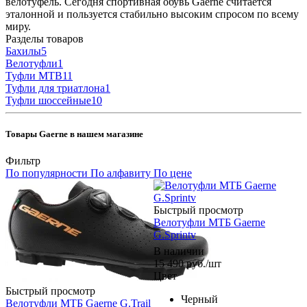
велотуфель. Сегодня спортивная обувь Gaerne считается
эталонной и пользуется стабильно высоким спросом по всему
миру.
Разделы товаров
Бахилы
5
Велотуфли
1
Туфли MTB
11
Туфли для триатлона
1
Туфли шоссейные
10
Товары Gaerne в нашем магазине
Фильтр
По популярности
По алфавиту
По цене
Быстрый просмотр
Велотуфли МТБ Gaerne
G.Sprintv
В наличии
15 490
руб.
/шт
Цвет
Быстрый просмотр
Черный
Велотуфли МТБ Gaerne G.Trail