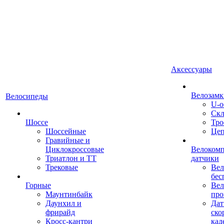
Аксессуары
Велозамк
Велосипеды
U-о
Скл
Шоссе
Тро
Шоссейные
Це
Гравийные и
Циклокроссовые
Велоком
Триатлон и ТТ
датчики
Трековые
Вел
бес
Горные
Вел
Маунтинбайк
про
Даунхил и
Дат
фрирайд
ско
Кросс-кантри
кад