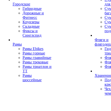
Городские
для
Гибридные
Сум
Дорожные и
баг
Фитнесс
Сум
Круизеры
Сум
Складные
Су
Фиксы и
под
Синглспид
Фляги и
Рамы
флягодер
Рамы Ebikes
Гид
Рамы горные
три
Рамы гравийные
Фля
Рамы трековые
Фля
Рамы триатлон и
Фля
ТТ
Рамы
Хранение
шоссейные
Под
кр
Чех
чем