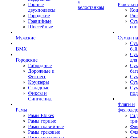
к
Горные
Рюкзаки 
велостанкам
двухподвесы
Кош
Городские
Рюк
Гравийные
Су
Шоссейные
спо
Мужские
Сумки на
Сум
BMX
бай
Сум
Городские
для
Гибридные
Сум
Дорожные и
баг
Фитнесс
Сум
Круизеры
Сум
Складные
Су
Фиксы и
под
Синглспид
Фляги и
Рамы
флягодер
Рамы Ebikes
Гид
Рамы горные
три
Рамы гравийные
Фля
Рамы трековые
Фля
Рамы триатлон и
Фля