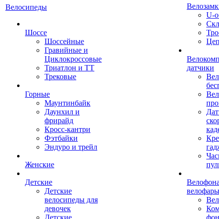
Велозамк
Велосипеды
U-о
Скл
Шоссе
Тро
Шоссейные
Це
Гравийные и
Циклокроссовые
Велоком
Триатлон и ТТ
датчики
Трековые
Вел
бес
Горные
Вел
Маунтинбайк
про
Даунхил и
Дат
фрирайд
ско
Кросс-кантри
кад
Фэтбайки
Кре
Эндуро и трейл
гад
Час
Женские
пул
Детские
Велофона
Детские
велофар
велосипеды для
Ве
девочек
Ком
Детские
фон