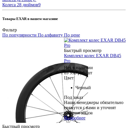
Колеса 28 дюймов
9
Товары EXAR в нашем магазине
Фильтр
По популярности
По алфавиту
По цене
Быстрый просмотр
Комплект колес EXAR DB45
Pro
Нет в наличии
89 990
руб.
/шт
Цвет
Черный
Под заказ
Наши менеджеры обязательно
свяжутся с вами и уточнят
условия заказа
Подробнее
Быстрый просмотр