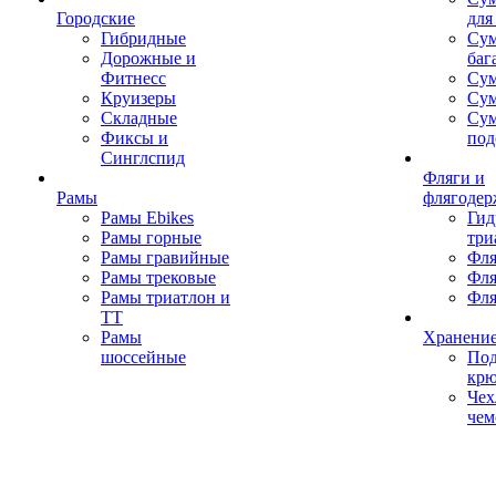
Городские
для
Гибридные
Сум
Дорожные и
баг
Фитнесс
Сум
Круизеры
Сум
Складные
Су
Фиксы и
под
Синглспид
Фляги и
Рамы
флягодер
Рамы Ebikes
Гид
Рамы горные
три
Рамы гравийные
Фля
Рамы трековые
Фля
Рамы триатлон и
Фля
ТТ
Рамы
Хранение
шоссейные
Под
кр
Чех
чем