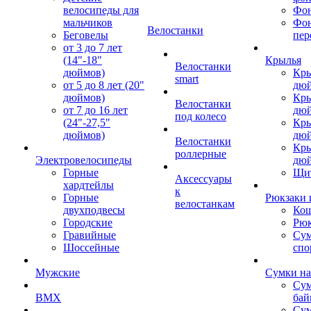
велосипеды для
Фон
мальчиков
Фо
Велостанки
Беговелы
пер
от 3 до 7 лет
(14"-18"
Крылья
Велостанки
дюймов)
Кры
smart
от 5 до 8 лет (20"
дю
дюймов)
Кры
Велостанки
от 7 до 16 лет
дю
под колесо
(24"-27,5"
Кры
дюймов)
дю
Велостанки
Кры
роллерные
Электровелосипеды
дю
Горные
Щи
Аксессуары
хардтейлы
к
Горные
Рюкзаки 
велостанкам
двухподвесы
Кош
Городские
Рюк
Гравийные
Су
Шоссейные
спо
Мужские
Сумки на
Сум
BMX
бай
Сум