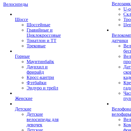
Велозамк
Велосипеды
U-о
Скл
Шоссе
Тро
Шоссейные
Це
Гравийные и
Циклокроссовые
Велоком
Триатлон и ТТ
датчики
Трековые
Вел
бес
Горные
Вел
Маунтинбайк
про
Даунхил и
Дат
фрирайд
ско
Кросс-кантри
кад
Фэтбайки
Кре
Эндуро и трейл
гад
Час
Женские
пул
Детские
Велофона
Детские
велофар
велосипеды для
Ве
девочек
Ком
Детские
фон