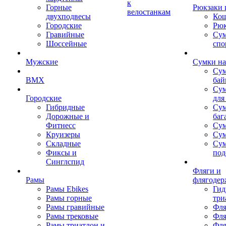
к
Горные
Рюкзаки 
велостанкам
двухподвесы
Кош
Городские
Рюк
Гравийные
Су
Шоссейные
спо
Мужские
Сумки на
Сум
BMX
бай
Сум
Городские
для
Гибридные
Сум
Дорожные и
баг
Фитнесс
Сум
Круизеры
Сум
Складные
Су
Фиксы и
под
Синглспид
Фляги и
Рамы
флягодер
Рамы Ebikes
Гид
Рамы горные
три
Рамы гравийные
Фля
Рамы трековые
Фля
Рамы триатлон и
Фля