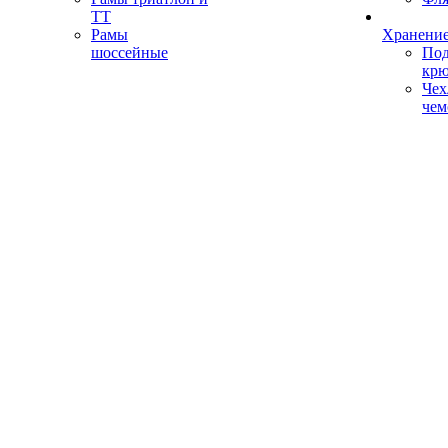
ТТ
Рамы
Хранение
шоссейные
Под
кр
Чех
чем