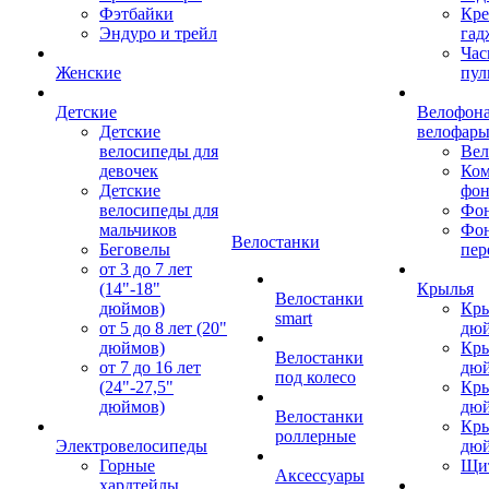
Фэтбайки
Кре
Эндуро и трейл
гад
Час
Женские
пул
Детские
Велофона
Детские
велофар
велосипеды для
Ве
девочек
Ком
Детские
фон
велосипеды для
Фон
мальчиков
Фо
Велостанки
Беговелы
пер
от 3 до 7 лет
(14"-18"
Крылья
Велостанки
дюймов)
Кры
smart
от 5 до 8 лет (20"
дю
дюймов)
Кры
Велостанки
от 7 до 16 лет
дю
под колесо
(24"-27,5"
Кры
дюймов)
дю
Велостанки
Кры
роллерные
Электровелосипеды
дю
Горные
Щи
Аксессуары
хардтейлы