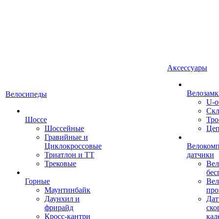
Аксессуары
Велозамк
Велосипеды
U-о
Скл
Шоссе
Тро
Шоссейные
Це
Гравийные и
Циклокроссовые
Велоком
Триатлон и ТТ
датчики
Трековые
Вел
бес
Горные
Вел
Маунтинбайк
про
Даунхил и
Дат
фрирайд
ско
Кросс-кантри
кад