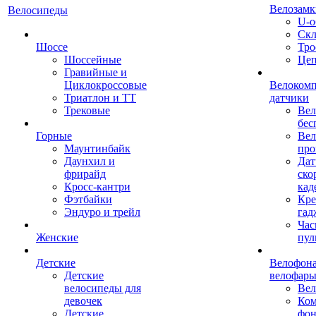
Велозамк
Велосипеды
U-о
Скл
Шоссе
Тро
Шоссейные
Це
Гравийные и
Циклокроссовые
Велоком
Триатлон и ТТ
датчики
Трековые
Вел
бес
Горные
Вел
Маунтинбайк
про
Даунхил и
Дат
фрирайд
ско
Кросс-кантри
кад
Фэтбайки
Кре
Эндуро и трейл
гад
Час
Женские
пул
Детские
Велофона
Детские
велофар
велосипеды для
Ве
девочек
Ком
Детские
фон