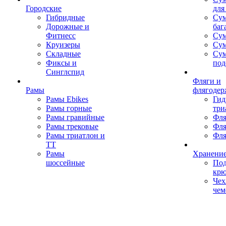
Городские
для
Гибридные
Сум
Дорожные и
баг
Фитнесс
Сум
Круизеры
Сум
Складные
Су
Фиксы и
под
Синглспид
Фляги и
Рамы
флягодер
Рамы Ebikes
Гид
Рамы горные
три
Рамы гравийные
Фля
Рамы трековые
Фля
Рамы триатлон и
Фля
ТТ
Рамы
Хранение
шоссейные
Под
кр
Чех
чем