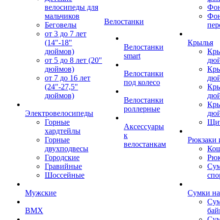
велосипеды для
Фон
мальчиков
Фо
Велостанки
Беговелы
пер
от 3 до 7 лет
(14"-18"
Крылья
Велостанки
дюймов)
Кры
smart
от 5 до 8 лет (20"
дю
дюймов)
Кры
Велостанки
от 7 до 16 лет
дю
под колесо
(24"-27,5"
Кры
дюймов)
дю
Велостанки
Кры
роллерные
Электровелосипеды
дю
Горные
Щи
Аксессуары
хардтейлы
к
Горные
Рюкзаки 
велостанкам
двухподвесы
Кош
Городские
Рюк
Гравийные
Су
Шоссейные
спо
Мужские
Сумки на
Сум
BMX
бай
Сум