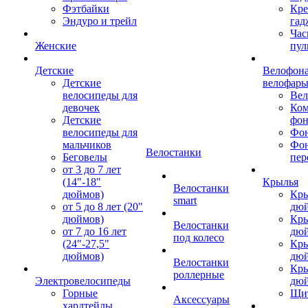
Фэтбайки
Кре
Эндуро и трейл
гад
Час
Женские
пул
Детские
Велофона
Детские
велофар
велосипеды для
Ве
девочек
Ком
Детские
фон
велосипеды для
Фон
мальчиков
Фо
Велостанки
Беговелы
пер
от 3 до 7 лет
(14"-18"
Крылья
Велостанки
дюймов)
Кры
smart
от 5 до 8 лет (20"
дю
дюймов)
Кры
Велостанки
от 7 до 16 лет
дю
под колесо
(24"-27,5"
Кры
дюймов)
дю
Велостанки
Кры
роллерные
Электровелосипеды
дю
Горные
Щи
Аксессуары
хардтейлы