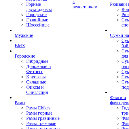
к
Горные
Рюкзаки 
велостанкам
двухподвесы
Кош
Городские
Рюк
Гравийные
Су
Шоссейные
спо
Мужские
Сумки на
Сум
BMX
бай
Сум
Городские
для
Гибридные
Сум
Дорожные и
баг
Фитнесс
Сум
Круизеры
Сум
Складные
Су
Фиксы и
под
Синглспид
Фляги и
Рамы
флягодер
Рамы Ebikes
Гид
Рамы горные
три
Рамы гравийные
Фля
Рамы трековые
Фля
Рамы триатлон и
Фля