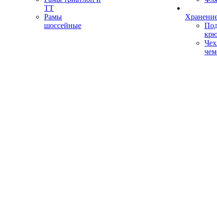
ТТ
Рамы
Хранение
шоссейные
Под
кр
Чех
чем