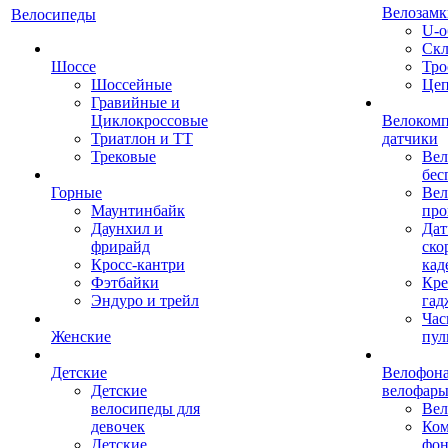
Велозамк
Велосипеды
U-о
Скл
Шоссе
Тро
Шоссейные
Це
Гравийные и
Циклокроссовые
Велоком
Триатлон и ТТ
датчики
Трековые
Вел
бес
Горные
Вел
Маунтинбайк
про
Даунхил и
Дат
фрирайд
ско
Кросс-кантри
кад
Фэтбайки
Кре
Эндуро и трейл
гад
Час
Женские
пул
Детские
Велофона
Детские
велофар
велосипеды для
Ве
девочек
Ком
Детские
фон