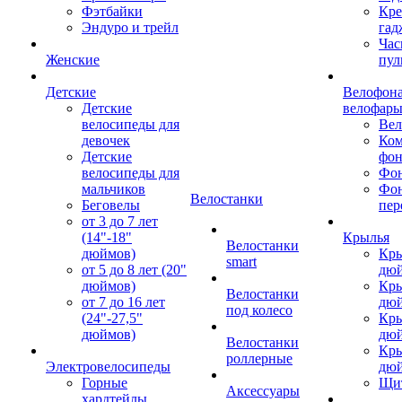
Фэтбайки
Кре
Эндуро и трейл
гад
Час
Женские
пул
Детские
Велофона
Детские
велофар
велосипеды для
Ве
девочек
Ком
Детские
фон
велосипеды для
Фон
мальчиков
Фо
Велостанки
Беговелы
пер
от 3 до 7 лет
(14"-18"
Крылья
Велостанки
дюймов)
Кры
smart
от 5 до 8 лет (20"
дю
дюймов)
Кры
Велостанки
от 7 до 16 лет
дю
под колесо
(24"-27,5"
Кры
дюймов)
дю
Велостанки
Кры
роллерные
Электровелосипеды
дю
Горные
Щи
Аксессуары
хардтейлы