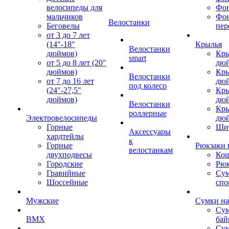
велосипеды для
Фон
мальчиков
Фо
Велостанки
Беговелы
пер
от 3 до 7 лет
(14"-18"
Крылья
Велостанки
дюймов)
Кры
smart
от 5 до 8 лет (20"
дю
дюймов)
Кры
Велостанки
от 7 до 16 лет
дю
под колесо
(24"-27,5"
Кры
дюймов)
дю
Велостанки
Кры
роллерные
Электровелосипеды
дю
Горные
Щи
Аксессуары
хардтейлы
к
Горные
Рюкзаки 
велостанкам
двухподвесы
Кош
Городские
Рюк
Гравийные
Су
Шоссейные
спо
Мужские
Сумки на
Сум
BMX
бай
Сум