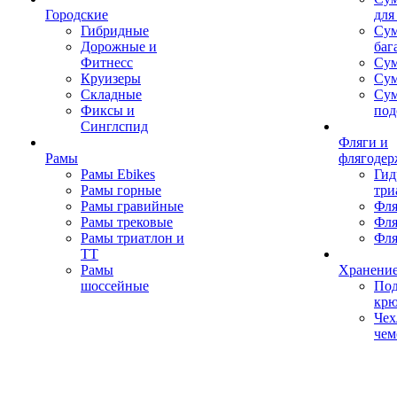
Городские
для
Гибридные
Сум
Дорожные и
баг
Фитнесс
Сум
Круизеры
Сум
Складные
Су
Фиксы и
под
Синглспид
Фляги и
Рамы
флягодер
Рамы Ebikes
Гид
Рамы горные
три
Рамы гравийные
Фля
Рамы трековые
Фля
Рамы триатлон и
Фля
ТТ
Рамы
Хранение
шоссейные
Под
кр
Чех
чем