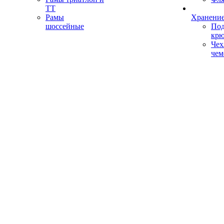
ТТ
Рамы
Хранение
шоссейные
Под
кр
Чех
чем