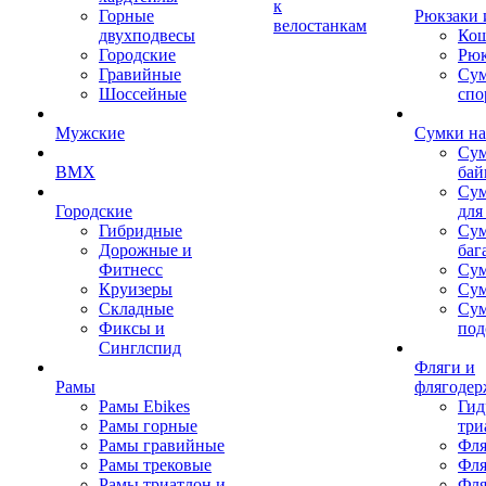
к
Горные
Рюкзаки 
велостанкам
двухподвесы
Кош
Городские
Рюк
Гравийные
Су
Шоссейные
спо
Мужские
Сумки на
Сум
BMX
бай
Сум
Городские
для
Гибридные
Сум
Дорожные и
баг
Фитнесс
Сум
Круизеры
Сум
Складные
Су
Фиксы и
под
Синглспид
Фляги и
Рамы
флягодер
Рамы Ebikes
Гид
Рамы горные
три
Рамы гравийные
Фля
Рамы трековые
Фля
Рамы триатлон и
Фля