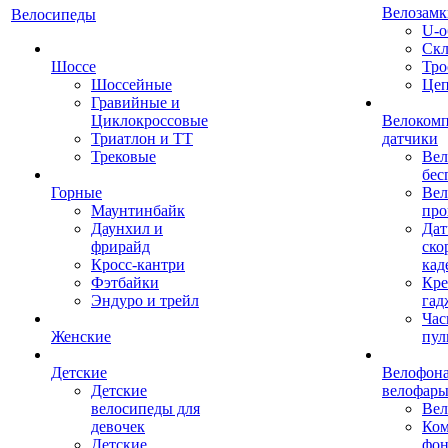
Велозамк
Велосипеды
U-о
Скл
Шоссе
Тро
Шоссейные
Це
Гравийные и
Циклокроссовые
Велоком
Триатлон и ТТ
датчики
Трековые
Вел
бес
Горные
Вел
Маунтинбайк
про
Даунхил и
Дат
фрирайд
ско
Кросс-кантри
кад
Фэтбайки
Кре
Эндуро и трейл
гад
Час
Женские
пул
Детские
Велофона
Детские
велофар
велосипеды для
Ве
девочек
Ком
Детские
фон