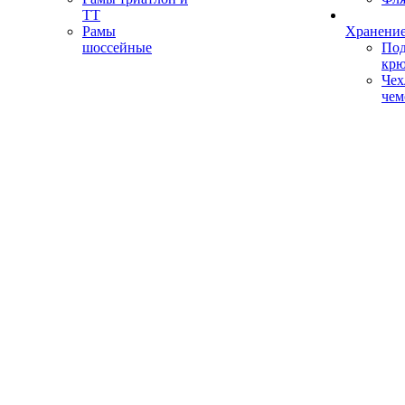
ТТ
Рамы
Хранение
шоссейные
Под
кр
Чех
чем