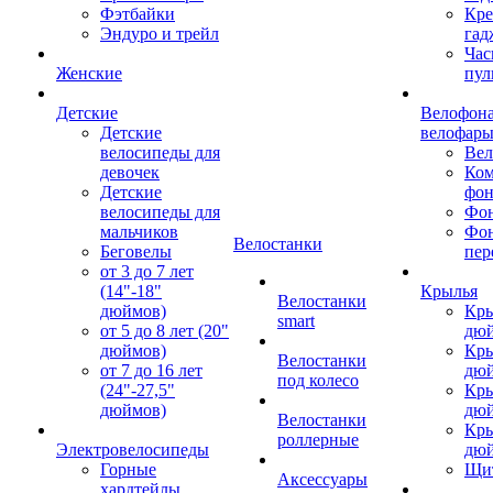
Фэтбайки
Кре
Эндуро и трейл
гад
Час
Женские
пул
Детские
Велофона
Детские
велофар
велосипеды для
Ве
девочек
Ком
Детские
фон
велосипеды для
Фон
мальчиков
Фо
Велостанки
Беговелы
пер
от 3 до 7 лет
(14"-18"
Крылья
Велостанки
дюймов)
Кры
smart
от 5 до 8 лет (20"
дю
дюймов)
Кры
Велостанки
от 7 до 16 лет
дю
под колесо
(24"-27,5"
Кры
дюймов)
дю
Велостанки
Кры
роллерные
Электровелосипеды
дю
Горные
Щи
Аксессуары
хардтейлы