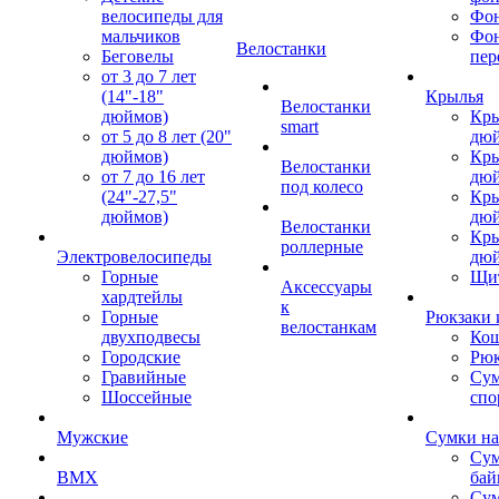
велосипеды для
Фон
мальчиков
Фо
Велостанки
Беговелы
пер
от 3 до 7 лет
(14"-18"
Крылья
Велостанки
дюймов)
Кры
smart
от 5 до 8 лет (20"
дю
дюймов)
Кры
Велостанки
от 7 до 16 лет
дю
под колесо
(24"-27,5"
Кры
дюймов)
дю
Велостанки
Кры
роллерные
Электровелосипеды
дю
Горные
Щи
Аксессуары
хардтейлы
к
Горные
Рюкзаки 
велостанкам
двухподвесы
Кош
Городские
Рюк
Гравийные
Су
Шоссейные
спо
Мужские
Сумки на
Сум
BMX
бай
Сум