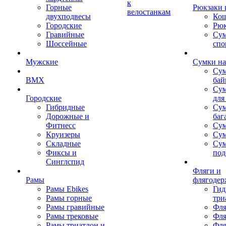
к
Горные
Рюкзаки 
велостанкам
двухподвесы
Кош
Городские
Рюк
Гравийные
Су
Шоссейные
спо
Мужские
Сумки на
Сум
BMX
бай
Сум
Городские
для
Гибридные
Сум
Дорожные и
баг
Фитнесс
Сум
Круизеры
Сум
Складные
Су
Фиксы и
под
Синглспид
Фляги и
Рамы
флягодер
Рамы Ebikes
Гид
Рамы горные
три
Рамы гравийные
Фля
Рамы трековые
Фля
Рамы триатлон и
Фля