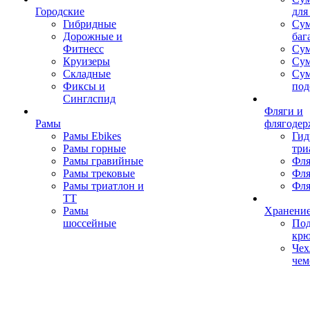
Городские
для
Гибридные
Сум
Дорожные и
баг
Фитнесс
Сум
Круизеры
Сум
Складные
Су
Фиксы и
под
Синглспид
Фляги и
Рамы
флягодер
Рамы Ebikes
Гид
Рамы горные
три
Рамы гравийные
Фля
Рамы трековые
Фля
Рамы триатлон и
Фля
ТТ
Рамы
Хранение
шоссейные
Под
кр
Чех
чем