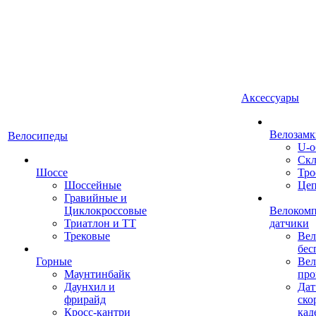
Аксессуары
Велозамк
Велосипеды
U-о
Скл
Шоссе
Тро
Шоссейные
Це
Гравийные и
Циклокроссовые
Велоком
Триатлон и ТТ
датчики
Трековые
Вел
бес
Горные
Вел
Маунтинбайк
про
Даунхил и
Дат
фрирайд
ско
Кросс-кантри
кад