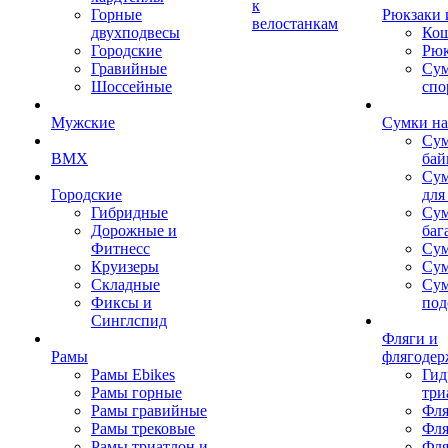
к
Горные
Рюкзаки 
велостанкам
двухподвесы
Кош
Городские
Рюк
Гравийные
Су
Шоссейные
спо
Мужские
Сумки на
Сум
BMX
бай
Сум
Городские
для
Гибридные
Сум
Дорожные и
баг
Фитнесс
Сум
Круизеры
Сум
Складные
Су
Фиксы и
под
Синглспид
Фляги и
Рамы
флягодер
Рамы Ebikes
Гид
Рамы горные
три
Рамы гравийные
Фля
Рамы трековые
Фля
Рамы триатлон и
Фля