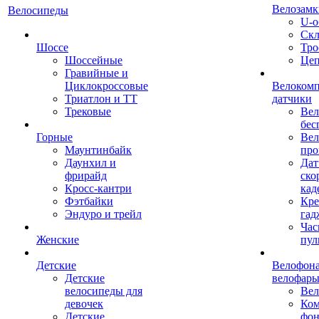
Велозамк
Велосипеды
U-о
Скл
Шоссе
Тро
Шоссейные
Це
Гравийные и
Циклокроссовые
Велоком
Триатлон и ТТ
датчики
Трековые
Вел
бес
Горные
Вел
Маунтинбайк
про
Даунхил и
Дат
фрирайд
ско
Кросс-кантри
кад
Фэтбайки
Кре
Эндуро и трейл
гад
Час
Женские
пул
Детские
Велофона
Детские
велофар
велосипеды для
Ве
девочек
Ком
Детские
фон