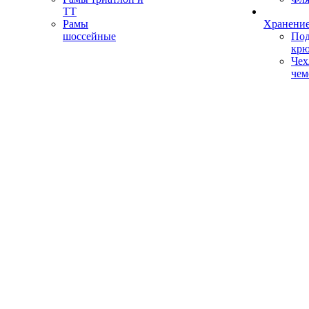
ТТ
Рамы
Хранение
шоссейные
Под
кр
Чех
чем