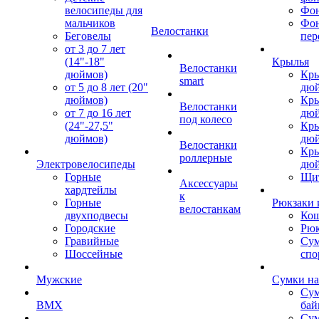
велосипеды для
Фон
мальчиков
Фо
Велостанки
Беговелы
пер
от 3 до 7 лет
(14"-18"
Крылья
Велостанки
дюймов)
Кры
smart
от 5 до 8 лет (20"
дю
дюймов)
Кры
Велостанки
от 7 до 16 лет
дю
под колесо
(24"-27,5"
Кры
дюймов)
дю
Велостанки
Кры
роллерные
Электровелосипеды
дю
Горные
Щи
Аксессуары
хардтейлы
к
Горные
Рюкзаки 
велостанкам
двухподвесы
Кош
Городские
Рюк
Гравийные
Су
Шоссейные
спо
Мужские
Сумки на
Сум
BMX
бай
Сум