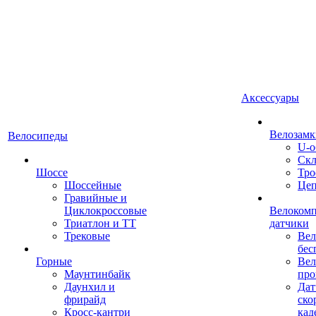
Аксессуары
Велозамк
Велосипеды
U-о
Скл
Шоссе
Тро
Шоссейные
Це
Гравийные и
Циклокроссовые
Велоком
Триатлон и ТТ
датчики
Трековые
Вел
бес
Горные
Вел
Маунтинбайк
про
Даунхил и
Дат
фрирайд
ско
Кросс-кантри
кад