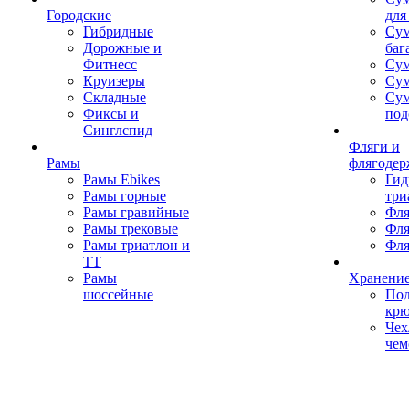
Городские
для
Гибридные
Сум
Дорожные и
баг
Фитнесс
Сум
Круизеры
Сум
Складные
Су
Фиксы и
под
Синглспид
Фляги и
Рамы
флягодер
Рамы Ebikes
Гид
Рамы горные
три
Рамы гравийные
Фля
Рамы трековые
Фля
Рамы триатлон и
Фля
ТТ
Рамы
Хранение
шоссейные
Под
кр
Чех
чем