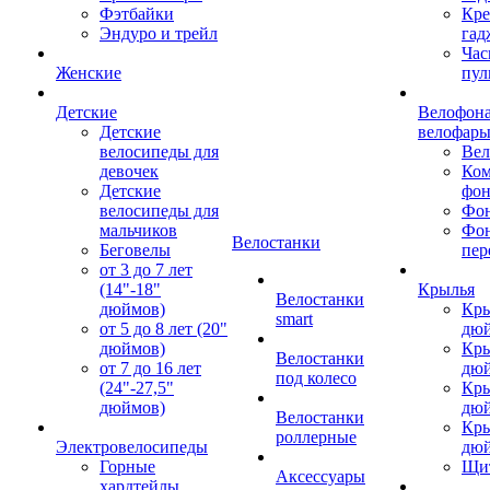
Фэтбайки
Кре
Эндуро и трейл
гад
Час
Женские
пул
Детские
Велофона
Детские
велофар
велосипеды для
Ве
девочек
Ком
Детские
фон
велосипеды для
Фон
мальчиков
Фо
Велостанки
Беговелы
пер
от 3 до 7 лет
(14"-18"
Крылья
Велостанки
дюймов)
Кры
smart
от 5 до 8 лет (20"
дю
дюймов)
Кры
Велостанки
от 7 до 16 лет
дю
под колесо
(24"-27,5"
Кры
дюймов)
дю
Велостанки
Кры
роллерные
Электровелосипеды
дю
Горные
Щи
Аксессуары
хардтейлы