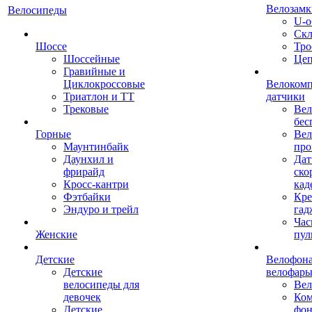
Велозамк
Велосипеды
U-о
Скл
Шоссе
Тро
Шоссейные
Це
Гравийные и
Циклокроссовые
Велоком
Триатлон и ТТ
датчики
Трековые
Вел
бес
Горные
Вел
Маунтинбайк
про
Даунхил и
Дат
фрирайд
ско
Кросс-кантри
кад
Фэтбайки
Кре
Эндуро и трейл
гад
Час
Женские
пул
Детские
Велофона
Детские
велофар
велосипеды для
Ве
девочек
Ком
Детские
фон