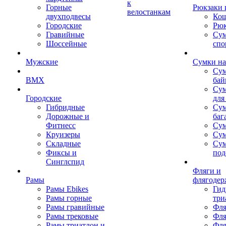
к
Горные
Рюкзаки 
велостанкам
двухподвесы
Кош
Городские
Рюк
Гравийные
Су
Шоссейные
спо
Мужские
Сумки на
Сум
BMX
бай
Сум
Городские
для
Гибридные
Сум
Дорожные и
баг
Фитнесс
Сум
Круизеры
Сум
Складные
Су
Фиксы и
под
Синглспид
Фляги и
Рамы
флягодер
Рамы Ebikes
Гид
Рамы горные
три
Рамы гравийные
Фля
Рамы трековые
Фля
Рамы триатлон и
Фля