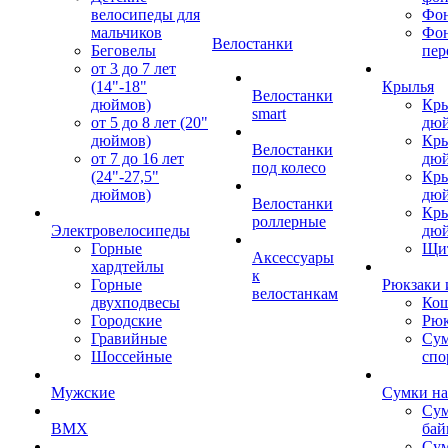
велосипеды для
Фон
мальчиков
Фо
Велостанки
Беговелы
пер
от 3 до 7 лет
(14"-18"
Крылья
Велостанки
дюймов)
Кры
smart
от 5 до 8 лет (20"
дю
дюймов)
Кры
Велостанки
от 7 до 16 лет
дю
под колесо
(24"-27,5"
Кры
дюймов)
дю
Велостанки
Кры
роллерные
Электровелосипеды
дю
Горные
Щи
Аксессуары
хардтейлы
к
Горные
Рюкзаки 
велостанкам
двухподвесы
Кош
Городские
Рюк
Гравийные
Су
Шоссейные
спо
Мужские
Сумки на
Сум
BMX
бай
Сум