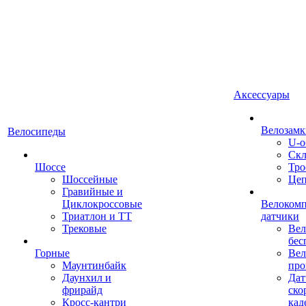
Аксессуары
Велозамк
Велосипеды
U-о
Скл
Шоссе
Тро
Шоссейные
Це
Гравийные и
Циклокроссовые
Велоком
Триатлон и ТТ
датчики
Трековые
Вел
бес
Горные
Вел
Маунтинбайк
про
Даунхил и
Дат
фрирайд
ско
Кросс-кантри
кад