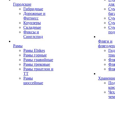
Городские
для
Гибридные
Сум
Дорожные и
баг
Фитнесс
Сум
Круизеры
Сум
Складные
Су
Фиксы и
под
Синглспид
Фляги и
Рамы
флягодер
Рамы Ebikes
Гид
Рамы горные
три
Рамы гравийные
Фля
Рамы трековые
Фля
Рамы триатлон и
Фля
ТТ
Рамы
Хранение
шоссейные
Под
кр
Чех
чем