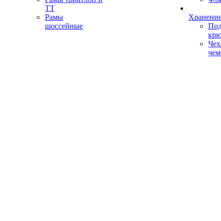
ТТ
Рамы
Хранение
шоссейные
Под
кр
Чех
чем