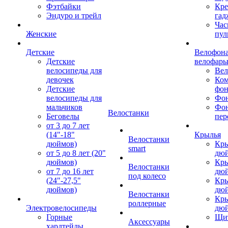
Фэтбайки
Кре
Эндуро и трейл
гад
Час
Женские
пул
Детские
Велофона
Детские
велофар
велосипеды для
Ве
девочек
Ком
Детские
фон
велосипеды для
Фон
мальчиков
Фо
Велостанки
Беговелы
пер
от 3 до 7 лет
(14"-18"
Крылья
Велостанки
дюймов)
Кры
smart
от 5 до 8 лет (20"
дю
дюймов)
Кры
Велостанки
от 7 до 16 лет
дю
под колесо
(24"-27,5"
Кры
дюймов)
дю
Велостанки
Кры
роллерные
Электровелосипеды
дю
Горные
Щи
Аксессуары
хардтейлы