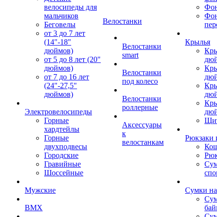
велосипеды для
Фон
мальчиков
Фо
Велостанки
Беговелы
пер
от 3 до 7 лет
(14"-18"
Крылья
Велостанки
дюймов)
Кры
smart
от 5 до 8 лет (20"
дю
дюймов)
Кры
Велостанки
от 7 до 16 лет
дю
под колесо
(24"-27,5"
Кры
дюймов)
дю
Велостанки
Кры
роллерные
Электровелосипеды
дю
Горные
Щи
Аксессуары
хардтейлы
к
Горные
Рюкзаки 
велостанкам
двухподвесы
Кош
Городские
Рюк
Гравийные
Су
Шоссейные
спо
Мужские
Сумки на
Сум
BMX
бай
Сум