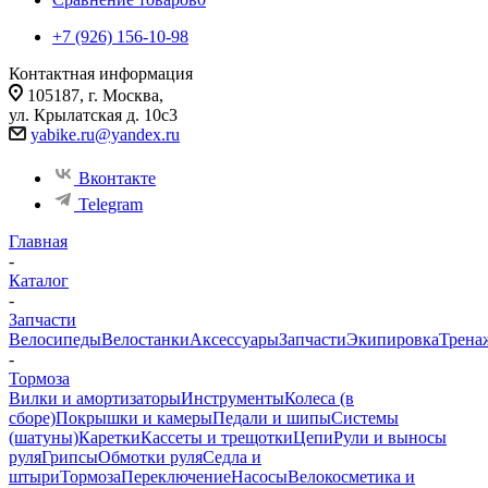
+7 (926) 156-10-98
Контактная информация
105187, г. Москва,
ул. Крылатская д. 10с3
yabike.ru@yandex.ru
Вконтакте
Telegram
Главная
-
Каталог
-
Запчасти
Велосипеды
Велостанки
Аксессуары
Запчасти
Экипировка
Трена
-
Тормоза
Вилки и амортизаторы
Инструменты
Колеса (в
сборе)
Покрышки и камеры
Педали и шипы
Системы
(шатуны)
Каретки
Кассеты и трещотки
Цепи
Рули и выносы
руля
Грипсы
Обмотки руля
Седла и
штыри
Тормоза
Переключение
Насосы
Велокосметика и