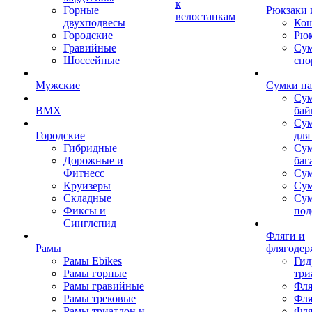
к
Горные
Рюкзаки 
велостанкам
двухподвесы
Кош
Городские
Рюк
Гравийные
Су
Шоссейные
спо
Мужские
Сумки на
Сум
BMX
бай
Сум
Городские
для
Гибридные
Сум
Дорожные и
баг
Фитнесс
Сум
Круизеры
Сум
Складные
Су
Фиксы и
под
Синглспид
Фляги и
Рамы
флягодер
Рамы Ebikes
Гид
Рамы горные
три
Рамы гравийные
Фля
Рамы трековые
Фля
Рамы триатлон и
Фля