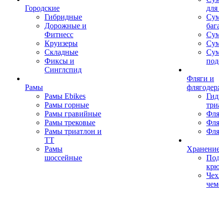
Городские
для
Гибридные
Сум
Дорожные и
баг
Фитнесс
Сум
Круизеры
Сум
Складные
Су
Фиксы и
под
Синглспид
Фляги и
Рамы
флягодер
Рамы Ebikes
Гид
Рамы горные
три
Рамы гравийные
Фля
Рамы трековые
Фля
Рамы триатлон и
Фля
ТТ
Рамы
Хранение
шоссейные
Под
кр
Чех
чем