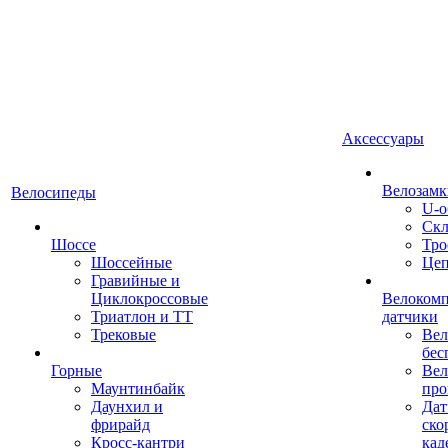
Аксессуары
Велозамк
Велосипеды
U-о
Скл
Шоссе
Тро
Шоссейные
Це
Гравийные и
Циклокроссовые
Велоком
Триатлон и ТТ
датчики
Трековые
Вел
бес
Горные
Вел
Маунтинбайк
про
Даунхил и
Дат
фрирайд
ско
Кросс-кантри
кад