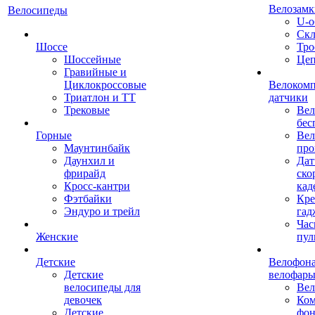
Велозамк
Велосипеды
U-о
Скл
Шоссе
Тро
Шоссейные
Це
Гравийные и
Циклокроссовые
Велоком
Триатлон и ТТ
датчики
Трековые
Вел
бес
Горные
Вел
Маунтинбайк
про
Даунхил и
Дат
фрирайд
ско
Кросс-кантри
кад
Фэтбайки
Кре
Эндуро и трейл
гад
Час
Женские
пул
Детские
Велофона
Детские
велофар
велосипеды для
Ве
девочек
Ком
Детские
фон