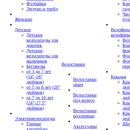
Фэтбайки
Кре
Эндуро и трейл
гад
Час
Женские
пул
Детские
Велофона
Детские
велофар
велосипеды для
Ве
девочек
Ком
Детские
фон
велосипеды для
Фон
мальчиков
Фо
Велостанки
Беговелы
пер
от 3 до 7 лет
(14"-18"
Крылья
Велостанки
дюймов)
Кры
smart
от 5 до 8 лет (20"
дю
дюймов)
Кры
Велостанки
от 7 до 16 лет
дю
под колесо
(24"-27,5"
Кры
дюймов)
дю
Велостанки
Кры
роллерные
Электровелосипеды
дю
Горные
Щи
Аксессуары
хардтейлы