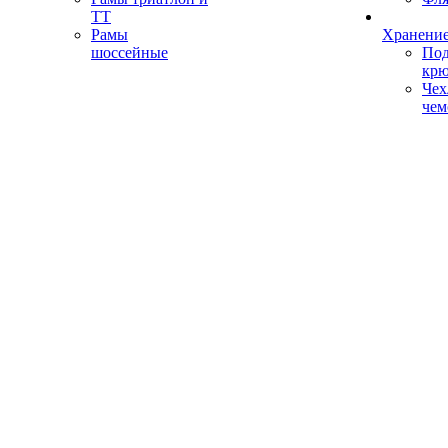
ТТ
Рамы
Хранение
шоссейные
Под
кр
Чех
чем