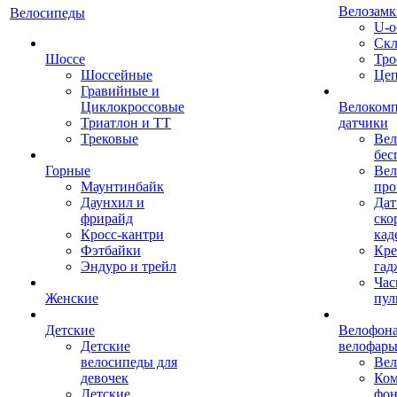
Велозамк
Велосипеды
U-о
Скл
Шоссе
Тро
Шоссейные
Це
Гравийные и
Циклокроссовые
Велоком
Триатлон и ТТ
датчики
Трековые
Вел
бес
Горные
Вел
Маунтинбайк
про
Даунхил и
Дат
фрирайд
ско
Кросс-кантри
кад
Фэтбайки
Кре
Эндуро и трейл
гад
Час
Женские
пул
Детские
Велофона
Детские
велофар
велосипеды для
Ве
девочек
Ком
Детские
фон