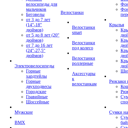
велосипеды для
Фон
мальчиков
Фо
Велостанки
Беговелы
пер
от 3 до 7 лет
(14"-18"
Крылья
Велостанки
дюймов)
Кры
smart
от 5 до 8 лет (20"
дю
дюймов)
Кры
Велостанки
от 7 до 16 лет
дю
под колесо
(24"-27,5"
Кры
дюймов)
дю
Велостанки
Кры
роллерные
Электровелосипеды
дю
Горные
Щи
Аксессуары
хардтейлы
к
Горные
Рюкзаки 
велостанкам
двухподвесы
Кош
Городские
Рюк
Гравийные
Су
Шоссейные
спо
Мужские
Сумки на
Сум
BMX
бай
Сум