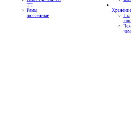
ТТ
Рамы
Хранение
шоссейные
Под
кр
Чех
чем