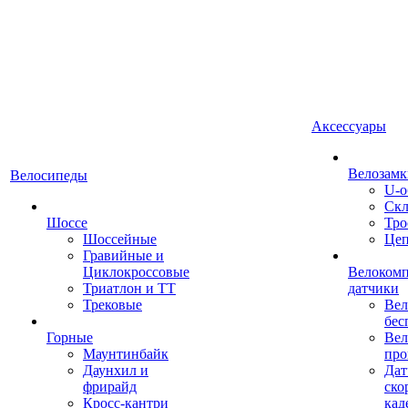
Аксессуары
Велозамк
Велосипеды
U-о
Скл
Шоссе
Тро
Шоссейные
Це
Гравийные и
Циклокроссовые
Велоком
Триатлон и ТТ
датчики
Трековые
Вел
бес
Горные
Вел
Маунтинбайк
про
Даунхил и
Дат
фрирайд
ско
Кросс-кантри
кад