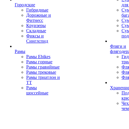
Городские
для
Гибридные
Сум
Дорожные и
баг
Фитнесс
Сум
Круизеры
Сум
Складные
Су
Фиксы и
под
Синглспид
Фляги и
Рамы
флягодер
Рамы Ebikes
Гид
Рамы горные
три
Рамы гравийные
Фля
Рамы трековые
Фля
Рамы триатлон и
Фля
ТТ
Рамы
Хранение
шоссейные
Под
кр
Чех
чем