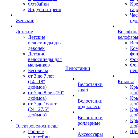
Фэтбайки
Кре
Эндуро и трейл
гад
Час
Женские
пул
Детские
Велофона
Детские
велофар
велосипеды для
Ве
девочек
Ком
Детские
фон
велосипеды для
Фон
мальчиков
Фо
Велостанки
Беговелы
пер
от 3 до 7 лет
(14"-18"
Крылья
Велостанки
дюймов)
Кры
smart
от 5 до 8 лет (20"
дю
дюймов)
Кры
Велостанки
от 7 до 16 лет
дю
под колесо
(24"-27,5"
Кры
дюймов)
дю
Велостанки
Кры
роллерные
Электровелосипеды
дю
Горные
Щи
Аксессуары
хардтейлы