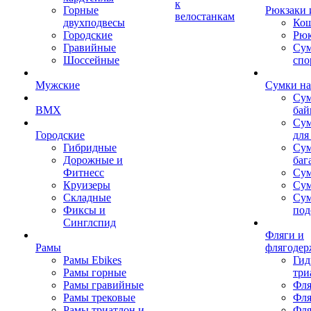
к
Горные
Рюкзаки 
велостанкам
двухподвесы
Кош
Городские
Рюк
Гравийные
Су
Шоссейные
спо
Мужские
Сумки на
Сум
BMX
бай
Сум
Городские
для
Гибридные
Сум
Дорожные и
баг
Фитнесс
Сум
Круизеры
Сум
Складные
Су
Фиксы и
под
Синглспид
Фляги и
Рамы
флягодер
Рамы Ebikes
Гид
Рамы горные
три
Рамы гравийные
Фля
Рамы трековые
Фля
Рамы триатлон и
Фля