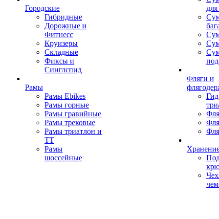
Городские
для
Гибридные
Сум
Дорожные и
баг
Фитнесс
Сум
Круизеры
Сум
Складные
Су
Фиксы и
под
Синглспид
Фляги и
Рамы
флягодер
Рамы Ebikes
Гид
Рамы горные
три
Рамы гравийные
Фля
Рамы трековые
Фля
Рамы триатлон и
Фля
ТТ
Рамы
Хранение
шоссейные
Под
кр
Чех
чем