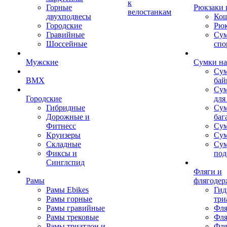
к
Горные
Рюкзаки 
велостанкам
двухподвесы
Кош
Городские
Рюк
Гравийные
Су
Шоссейные
спо
Мужские
Сумки на
Сум
BMX
бай
Сум
Городские
для
Гибридные
Сум
Дорожные и
баг
Фитнесс
Сум
Круизеры
Сум
Складные
Су
Фиксы и
под
Синглспид
Фляги и
Рамы
флягодер
Рамы Ebikes
Гид
Рамы горные
три
Рамы гравийные
Фля
Рамы трековые
Фля
Рамы триатлон и
Фля