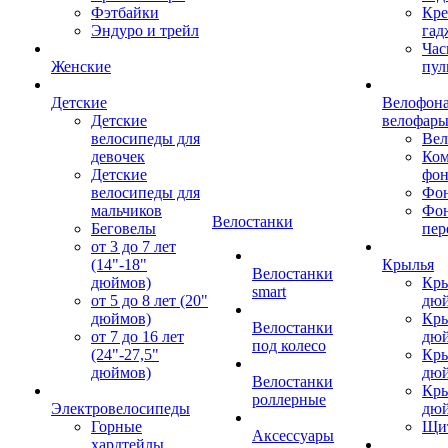
Фэтбайки
Кре
Эндуро и трейл
гад
Час
Женские
пул
Детские
Велофона
Детские
велофар
велосипеды для
Ве
девочек
Ком
Детские
фон
велосипеды для
Фон
мальчиков
Фо
Велостанки
Беговелы
пер
от 3 до 7 лет
(14"-18"
Крылья
Велостанки
дюймов)
Кры
smart
от 5 до 8 лет (20"
дю
дюймов)
Кры
Велостанки
от 7 до 16 лет
дю
под колесо
(24"-27,5"
Кры
дюймов)
дю
Велостанки
Кры
роллерные
Электровелосипеды
дю
Горные
Щи
Аксессуары
хардтейлы