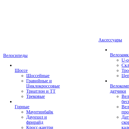
Аксессуары
Велозамк
Велосипеды
U-о
Скл
Шоссе
Тро
Шоссейные
Це
Гравийные и
Циклокроссовые
Велоком
Триатлон и ТТ
датчики
Трековые
Вел
бес
Горные
Вел
Маунтинбайк
про
Даунхил и
Дат
фрирайд
ско
Кросс-кантри
кад