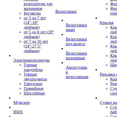
велосипеды для
Фон
мальчиков
Фо
Велостанки
Беговелы
пер
от 3 до 7 лет
(14"-18"
Крылья
Велостанки
дюймов)
Кры
smart
от 5 до 8 лет (20"
дю
дюймов)
Кры
Велостанки
от 7 до 16 лет
дю
под колесо
(24"-27,5"
Кры
дюймов)
дю
Велостанки
Кры
роллерные
Электровелосипеды
дю
Горные
Щи
Аксессуары
хардтейлы
к
Горные
Рюкзаки 
велостанкам
двухподвесы
Кош
Городские
Рюк
Гравийные
Су
Шоссейные
спо
Мужские
Сумки на
Сум
BMX
бай
Сум