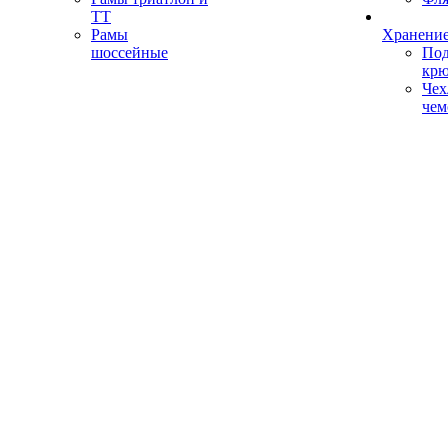
ТТ
Рамы
Хранение
шоссейные
Под
кр
Чех
чем