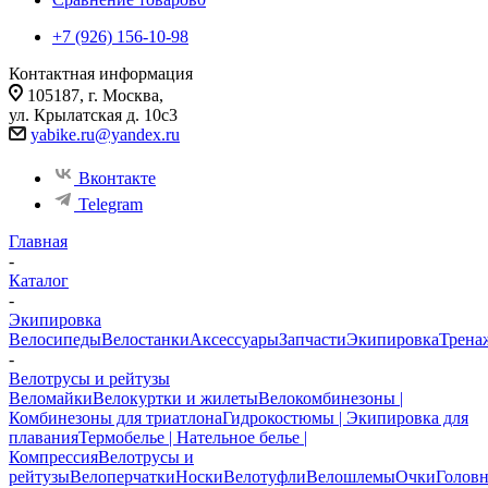
+7 (926) 156-10-98
Контактная информация
105187, г. Москва,
ул. Крылатская д. 10с3
yabike.ru@yandex.ru
Вконтакте
Telegram
Главная
-
Каталог
-
Экипировка
Велосипеды
Велостанки
Аксессуары
Запчасти
Экипировка
Трена
-
Велотрусы и рейтузы
Веломайки
Велокуртки и жилеты
Велокомбинезоны |
Комбинезоны для триатлона
Гидрокостюмы | Экипировка для
плавания
Термобелье | Нательное белье |
Компрессия
Велотрусы и
рейтузы
Велоперчатки
Носки
Велотуфли
Велошлемы
Очки
Голов