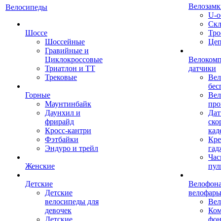
Велозамк
Велосипеды
U-о
Скл
Шоссе
Тро
Шоссейные
Це
Гравийные и
Циклокроссовые
Велоком
Триатлон и ТТ
датчики
Трековые
Вел
бес
Горные
Вел
Маунтинбайк
про
Даунхил и
Дат
фрирайд
ско
Кросс-кантри
кад
Фэтбайки
Кре
Эндуро и трейл
гад
Час
Женские
пул
Детские
Велофона
Детские
велофар
велосипеды для
Ве
девочек
Ком
Детские
фон