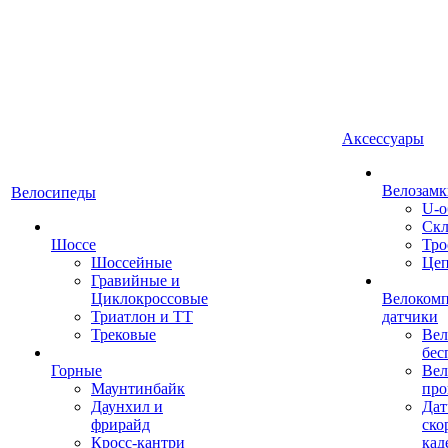
Аксессуары
Велозамк
Велосипеды
U-о
Скл
Шоссе
Тро
Шоссейные
Це
Гравийные и
Циклокроссовые
Велоком
Триатлон и ТТ
датчики
Трековые
Вел
бес
Горные
Вел
Маунтинбайк
про
Даунхил и
Дат
фрирайд
ско
Кросс-кантри
кад