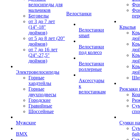
велосипеды для
Фон
мальчиков
Фо
Велостанки
Беговелы
пер
от 3 до 7 лет
(14"-18"
Крылья
Велостанки
дюймов)
Кры
smart
от 5 до 8 лет (20"
дю
дюймов)
Кры
Велостанки
от 7 до 16 лет
дю
под колесо
(24"-27,5"
Кры
дюймов)
дю
Велостанки
Кры
роллерные
Электровелосипеды
дю
Горные
Щи
Аксессуары
хардтейлы
к
Горные
Рюкзаки 
велостанкам
двухподвесы
Кош
Городские
Рюк
Гравийные
Су
Шоссейные
спо
Мужские
Сумки на
Сум
BMX
бай
Сум