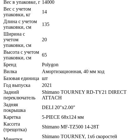
Вес в упаковке, г
14000
Вес с учетом
14
упаковки, кг
Длина с учетом
135
упаковки, см
Ширина с
учетом
20
упаковки, см
Высота с учетом
65
упаковки, см
Бренд
Polygon
Вилка
Амортизационная, 40 мм ход
Базовая единица
шт
Год выпуска
2021
Задний
Shimano TOURNEY RD-TY21 DIRECT
переключатель
ATTACH
Задняя
DELI 20"x2.00"
покрышка
Каретка
5-PIECE 68x124 мм
Кассета
Shimano MF-TZ500 14-28T
(трещотка)
Shimano TOURNEY, 1x6 скоростей
Манетки