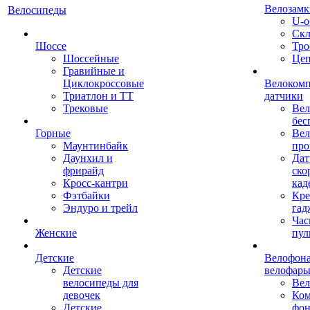
Велозамк
Велосипеды
U-о
Скл
Шоссе
Тро
Шоссейные
Це
Гравийные и
Циклокроссовые
Велоком
Триатлон и ТТ
датчики
Трековые
Вел
бес
Горные
Вел
Маунтинбайк
про
Даунхил и
Дат
фрирайд
ско
Кросс-кантри
кад
Фэтбайки
Кре
Эндуро и трейл
гад
Час
Женские
пул
Детские
Велофона
Детские
велофар
велосипеды для
Ве
девочек
Ком
Детские
фон