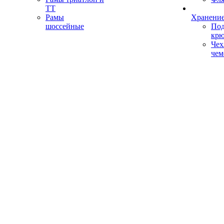
ТТ
Рамы
Хранение
шоссейные
Под
кр
Чех
чем