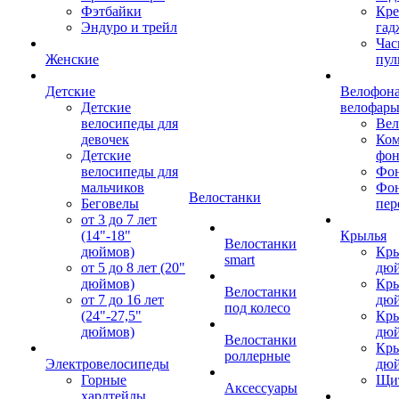
Фэтбайки
Кре
Эндуро и трейл
гад
Час
Женские
пул
Детские
Велофона
Детские
велофар
велосипеды для
Ве
девочек
Ком
Детские
фон
велосипеды для
Фон
мальчиков
Фо
Велостанки
Беговелы
пер
от 3 до 7 лет
(14"-18"
Крылья
Велостанки
дюймов)
Кры
smart
от 5 до 8 лет (20"
дю
дюймов)
Кры
Велостанки
от 7 до 16 лет
дю
под колесо
(24"-27,5"
Кры
дюймов)
дю
Велостанки
Кры
роллерные
Электровелосипеды
дю
Горные
Щи
Аксессуары
хардтейлы