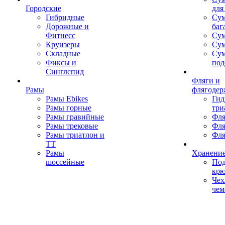
Городские
для
Гибридные
Сум
Дорожные и
баг
Фитнесс
Сум
Круизеры
Сум
Складные
Су
Фиксы и
под
Синглспид
Фляги и
Рамы
флягодер
Рамы Ebikes
Гид
Рамы горные
три
Рамы гравийные
Фля
Рамы трековые
Фля
Рамы триатлон и
Фля
ТТ
Рамы
Хранение
шоссейные
Под
кр
Чех
чем