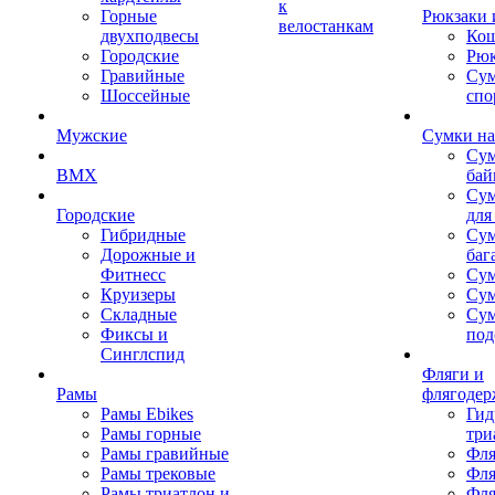
к
Горные
Рюкзаки 
велостанкам
двухподвесы
Кош
Городские
Рюк
Гравийные
Су
Шоссейные
спо
Мужские
Сумки на
Сум
BMX
бай
Сум
Городские
для
Гибридные
Сум
Дорожные и
баг
Фитнесс
Сум
Круизеры
Сум
Складные
Су
Фиксы и
под
Синглспид
Фляги и
Рамы
флягодер
Рамы Ebikes
Гид
Рамы горные
три
Рамы гравийные
Фля
Рамы трековые
Фля
Рамы триатлон и
Фля