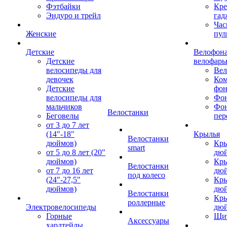
Фэтбайки
Кре
Эндуро и трейл
гад
Час
Женские
пул
Детские
Велофона
Детские
велофар
велосипеды для
Ве
девочек
Ком
Детские
фон
велосипеды для
Фон
мальчиков
Фо
Велостанки
Беговелы
пер
от 3 до 7 лет
(14"-18"
Крылья
Велостанки
дюймов)
Кры
smart
от 5 до 8 лет (20"
дю
дюймов)
Кры
Велостанки
от 7 до 16 лет
дю
под колесо
(24"-27,5"
Кры
дюймов)
дю
Велостанки
Кры
роллерные
Электровелосипеды
дю
Горные
Щи
Аксессуары
хардтейлы