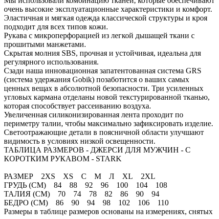
Мы использовали комбинацию тканей, которые обеспечивают
очень высокие эксплуатационные характеристики и комфорт.
Эластичная и мягкая одежда классической структуры и кроя
подходит для всех типов кожи.
Рукава с микроперфорацией из легкой дышащей ткани с
прошитыми манжетами.
Скрытая молния SBS, прочная и устойчивая, идеальна для
регулярного использования.
Сзади наша инновационная запатентованная система GRS
(система удержания Gobik) позаботится о ваших самых
ценных вещах в абсолютной безопасности. Три усиленных
угловых кармана отделаны новой текстурированной тканью,
которая способствует рассеиванию воздуха.
Увеличенная силиконизированная лента проходит по
периметру талии, чтобы максимально зафиксировать изделие.
Светоотражающие детали в поясничной области улучшают
видимость в условиях низкой освещенности.
ТАБЛИЦА РАЗМЕРОВ - ДЖЕРСИ ДЛЯ МУЖЧИН - С
КОРОТКИМ РУКАВОМ - STARK
РАЗМЕР 2XS XS С М Л XL 2XL
ГРУДЬ (СМ) 84 88 92 96 100 104 108
ТАЛИЯ (СМ) 70 74 78 82 86 90 94
БЕДРО (СМ) 86 90 94 98 102 106 110
Размеры в таблице размеров основаны на измерениях, снятых