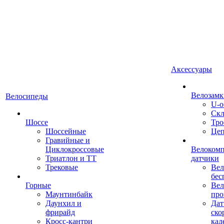
Аксессуары
Велозамк
Велосипеды
U-о
Скл
Шоссе
Тро
Шоссейные
Це
Гравийные и
Циклокроссовые
Велоком
Триатлон и ТТ
датчики
Трековые
Вел
бес
Горные
Вел
Маунтинбайк
про
Даунхил и
Дат
фрирайд
ско
Кросс-кантри
кад