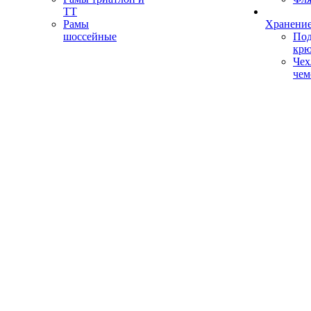
ТТ
Рамы
Хранение
шоссейные
Под
кр
Чех
чем