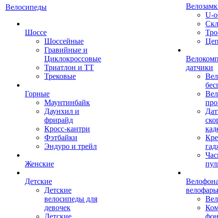
Велозамк
Велосипеды
U-о
Скл
Шоссе
Тро
Шоссейные
Це
Гравийные и
Циклокроссовые
Велоком
Триатлон и ТТ
датчики
Трековые
Вел
бес
Горные
Вел
Маунтинбайк
про
Даунхил и
Дат
фрирайд
ско
Кросс-кантри
кад
Фэтбайки
Кре
Эндуро и трейл
гад
Час
Женские
пул
Детские
Велофона
Детские
велофар
велосипеды для
Ве
девочек
Ком
Детские
фон