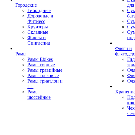
Городские
для
Гибридные
Сум
Дорожные и
баг
Фитнесс
Сум
Круизеры
Сум
Складные
Су
Фиксы и
под
Синглспид
Фляги и
Рамы
флягодер
Рамы Ebikes
Гид
Рамы горные
три
Рамы гравийные
Фля
Рамы трековые
Фля
Рамы триатлон и
Фля
ТТ
Рамы
Хранение
шоссейные
Под
кр
Чех
чем