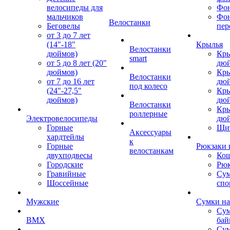
велосипеды для
Фон
мальчиков
Фо
Велостанки
Беговелы
пер
от 3 до 7 лет
(14"-18"
Крылья
Велостанки
дюймов)
Кры
smart
от 5 до 8 лет (20"
дю
дюймов)
Кры
Велостанки
от 7 до 16 лет
дю
под колесо
(24"-27,5"
Кры
дюймов)
дю
Велостанки
Кры
роллерные
Электровелосипеды
дю
Горные
Щи
Аксессуары
хардтейлы
к
Горные
Рюкзаки 
велостанкам
двухподвесы
Кош
Городские
Рюк
Гравийные
Су
Шоссейные
спо
Мужские
Сумки на
Сум
BMX
бай
Сум