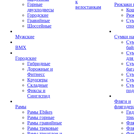
к
Горные
Рюкзаки 
велостанкам
двухподвесы
Кош
Городские
Рюк
Гравийные
Су
Шоссейные
спо
Мужские
Сумки на
Сум
BMX
бай
Сум
Городские
для
Гибридные
Сум
Дорожные и
баг
Фитнесс
Сум
Круизеры
Сум
Складные
Су
Фиксы и
под
Синглспид
Фляги и
Рамы
флягодер
Рамы Ebikes
Гид
Рамы горные
три
Рамы гравийные
Фля
Рамы трековые
Фля
Рамы триатлон и
Фля