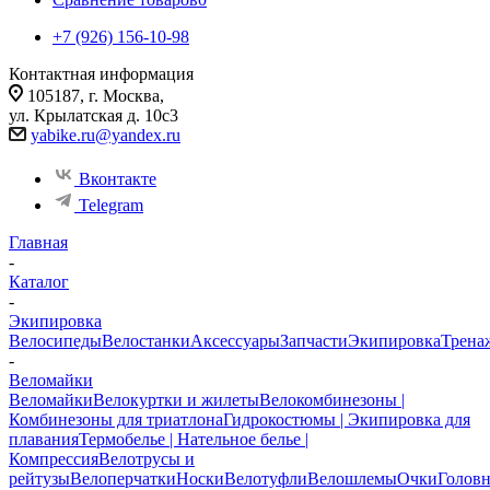
+7 (926) 156-10-98
Контактная информация
105187, г. Москва,
ул. Крылатская д. 10с3
yabike.ru@yandex.ru
Вконтакте
Telegram
Главная
-
Каталог
-
Экипировка
Велосипеды
Велостанки
Аксессуары
Запчасти
Экипировка
Трена
-
Веломайки
Веломайки
Велокуртки и жилеты
Велокомбинезоны |
Комбинезоны для триатлона
Гидрокостюмы | Экипировка для
плавания
Термобелье | Нательное белье |
Компрессия
Велотрусы и
рейтузы
Велоперчатки
Носки
Велотуфли
Велошлемы
Очки
Голов